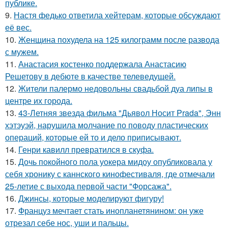
публике.
9.
Настя федько ответила хейтерам, которые обсуждают
её вес.
10.
Женщина похудела на 125 килограмм после развода
с мужем.
11.
Анастасия костенко поддержала Анастасию
Решетову в дебюте в качестве телеведущей.
12.
Жители палермо недовольны свадьбой дуа липы в
центре их города.
13.
43-Летняя звезда фильма "Дьявол Носит Prada", Энн
хэтэуэй, нарушила молчание по поводу пластических
операций, которые ей то и дело приписывают.
14.
Генри кавилл превратился в скуфа.
15.
Дочь покойного пола уокера мидоу опубликовала у
себя хронику с каннского кинофестиваля, где отмечали
25-летие с выхода первой части "Форсажа".
16.
Джинсы, которые моделируют фигуру!
17.
Француз мечтает стать инопланетянином: он уже
отрезал себе нос, уши и пальцы.