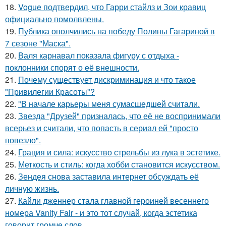
18.
Vogue подтвердил, что Гарри стайлз и Зои кравиц
официально помолвлены.
19.
Публика ополчились на победу Полины Гагариной в
7 сезоне "Маска".
20.
Валя карнавал показала фигуру с отдыха -
поклонники спорят о её внешности.
21.
Почему существует дискриминация и что такое
"Привилегии Красоты"?
22.
"В начале карьеры меня сумасшедшей считали.
23.
Звезда "Друзей" призналась, что её не воспринимали
всерьез и считали, что попасть в сериал ей "просто
повезло".
24.
Грация и сила: искусство стрельбы из лука в эстетике.
25.
Меткость и стиль: когда хобби становится искусством.
26.
Зендея снова заставила интернет обсуждать её
личную жизнь.
27.
Кайли дженнер стала главной героиней весеннего
номера Vanity Fair - и это тот случай, когда эстетика
говорит громче слов.