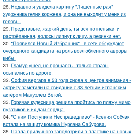
28.
Недавно я увидела картину "Лишённые рая"
художника гелия коржева, и она не выходит у меня из
головы.
29.
Представьте, жаркий день, ты вся потненькая и
растрёпанная, волосы липнут к лицу, а резинки нет.
30.
"Появился Новый Избранник" - в сети обсуждают
очередного кандидата на роль возлюбленного авроры
кибы.
31.
Гламур ушёл, не прощаясь - только стразы
осыпались по дороге.
32.
София вергара в 53 года снова в центре внимания -
актрису заметили на свидании с 33-летним испанским
актёром Мануэлем Вегой.
33.
Горячая кудесница решила пройтись по пляжу мимо
пузатиков и их дам сердца.
34.
"С ним Поступили Несправедливо" - Ксения Собчак
встала на защиту комика Нурлана Сабурова.
35.
Павла прилучного заподозрили в пластике на новых