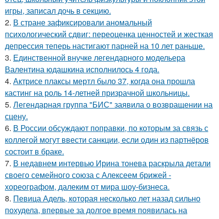
игры, записал дочь в секцию.
2.
В стране зафиксировали аномальный
психологический сдвиг: переоценка ценностей и жесткая
депрессия теперь настигают парней на 10 лет раньше.
3.
Единственной внучке легендарного модельера
Валентина юдашкина исполнилось 4 года.
4.
Актрисе плаксы мертл было 37, когда она прошла
кастинг на роль 14-летней призрачной школьницы.
5.
Легендарная группа "БИС" заявила о возвращении на
сцену.
6.
В России обсуждают поправки, по которым за связь с
коллегой могут ввести санкции, если один из партнёров
состоит в браке.
7.
В недавнем интервью Ирина тонева раскрыла детали
своего семейного союза с Алексеем брижей -
хореографом, далеким от мира шоу-бизнеса.
8.
Певица Адель, которая несколько лет назад сильно
похудела, впервые за долгое время появилась на