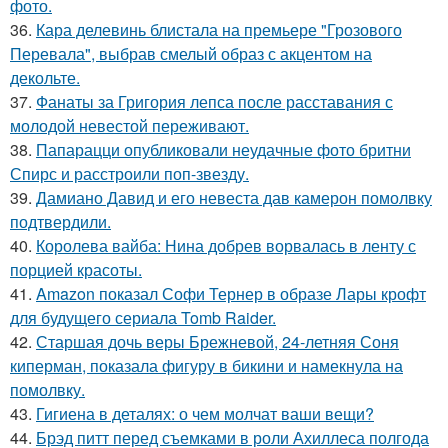
фото.
36.
Кара делевинь блистала на премьере "Грозового
Перевала", выбрав смелый образ с акцентом на
декольте.
37.
Фанаты за Григория лепса после расставания с
молодой невестой переживают.
38.
Папарацци опубликовали неудачные фото бритни
Спирс и расстроили поп-звезду.
39.
Дамиано Давид и его невеста дав камерон помолвку
подтвердили.
40.
Королева вайба: Нина добрев ворвалась в ленту с
порцией красоты.
41.
Amazon показал Софи Тернер в образе Лары крофт
для будущего сериала Tomb Raider.
42.
Старшая дочь веры Брежневой, 24-летняя Соня
киперман, показала фигуру в бикини и намекнула на
помолвку.
43.
Гигиена в деталях: о чем молчат ваши вещи?
44.
Брэд питт перед съемками в роли Ахиллеса полгода