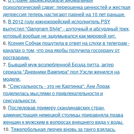
психологический сдвиг: переоценка ценностей и жесткая
депрессия теперь настигают парней на 10 лет раньше.
5.
В 2012 году южнокорейский исполнитель PSY
выпустил "Gangnam Style" - шуточный и абсурдный трек,
который вообще не задумывался как мировой хит.
6.
Ксения Собчак пошутила в ответ на слухи в телеграм -
каналах о том, что она якобы получила госохрану от
росгвардии.
7.
Бывший муж возлюбленной Брэда питта, актер
сериала "Дневники Вампира" пол Уэсли женился на
модели.
8.
"Сексуальность - это не Картинка": Ани Лорак
поделилась мыслями о привлекательности и
сексуальности.
9.
Последовав примеру скандинавских стран,
администрация немецкой столицы приравняла права
женщин к мужским в вопросах внешнего вида у воды.
10.
Тяжелобольная лерчек вновь за танго взялась.