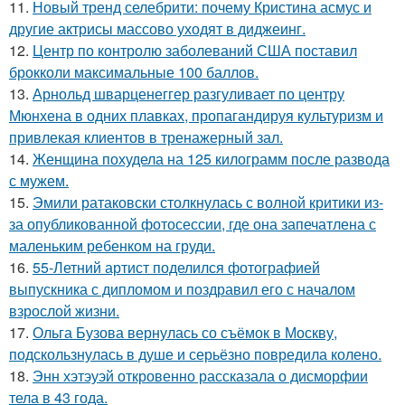
11.
Новый тренд селебрити: почему Кристина асмус и
другие актрисы массово уходят в диджеинг.
12.
Центр по контролю заболеваний США поставил
брокколи максимальные 100 баллов.
13.
Арнольд шварценеггер разгуливает по центру
Мюнхена в одних плавках, пропагандируя культуризм и
привлекая клиентов в тренажерный зал.
14.
Женщина похудела на 125 килограмм после развода
с мужем.
15.
Эмили ратаковски столкнулась с волной критики из-
за опубликованной фотосессии, где она запечатлена с
маленьким ребенком на груди.
16.
55-Летний артист поделился фотографией
выпускника с дипломом и поздравил его с началом
взрослой жизни.
17.
Ольга Бузова вернулась со съёмок в Москву,
подскользнулась в душе и серьёзно повредила колено.
18.
Энн хэтэуэй откровенно рассказала о дисморфии
тела в 43 года.