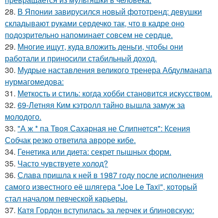
28.
В Японии завирусился новый фототренд: девушки
складывают руками сердечко так, что в кадре оно
подозрительно напоминает совсем не сердце.
29.
Многие ищут, куда вложить деньги, чтобы они
работали и приносили стабильный доход.
30.
Мудрые наставления великого тренера Абдулманапа
нурмагомедова:
31.
Меткость и стиль: когда хобби становится искусством.
32.
69-Летняя Ким кэтролл тайно вышла замуж за
молодого.
33.
"А ж * па Твоя Сахарная не Слипнется": Ксения
Собчак резко ответила авроре кибе.
34.
Генетика или диета: секрет пышных форм.
35.
Часто чувствуете холод?
36.
Слава пришла к ней в 1987 году после исполнения
самого известного её шлягера "Joe Le Taxi", который
стал началом певческой карьеры.
37.
Катя Гордон вступилась за лерчек и блиновскую: