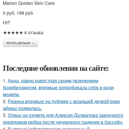
Marion Golden Skin Care
0 руб. 198 руб.
HIT
★★★★★ 4 отзыва
читать дальше →
Последние обновления на сайте:
1.
Анна, давно известная своим увлечением
бодибилдингом, впервые попробовала себя в роли
модели.
2.
Рианна впервые на публике с младшей дочкой роки
айриш появилась.
3.
Отдых на пхукете для Алексея Долматова закончился
переломом ребра после неудачного падения в бассейн.
4.
В стране зафиксировали аномальный