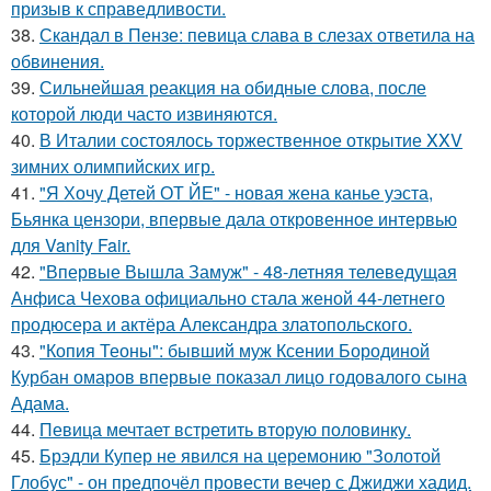
призыв к справедливости.
38.
Скандал в Пензе: певица слава в слезах ответила на
обвинения.
39.
Сильнейшая реакция на обидные слова, после
которой люди часто извиняются.
40.
В Италии состоялось торжественное открытие XXV
зимних олимпийских игр.
41.
"Я Хочу Детей ОТ ЙЕ" - новая жена канье уэста,
Бьянка цензори, впервые дала откровенное интервью
для Vanity Fair.
42.
"Впервые Вышла Замуж" - 48-летняя телеведущая
Анфиса Чехова официально стала женой 44-летнего
продюсера и актёра Александра златопольского.
43.
"Копия Теоны": бывший муж Ксении Бородиной
Курбан омаров впервые показал лицо годовалого сына
Адама.
44.
Певица мечтает встретить вторую половинку.
45.
Брэдли Купер не явился на церемонию "Золотой
Глобус" - он предпочёл провести вечер с Джиджи хадид.