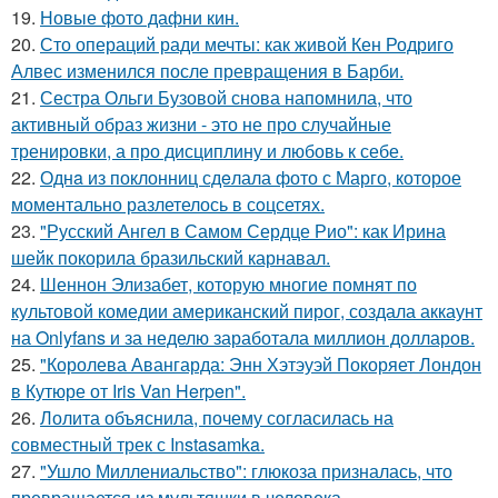
19.
Новые фото дафни кин.
20.
Сто операций ради мечты: как живой Кен Родриго
Алвес изменился после превращения в Барби.
21.
Сестра Ольги Бузовой снова напомнила, что
активный образ жизни - это не про случайные
тренировки, а про дисциплину и любовь к себе.
22.
Однa из поклонниц сдeлала фото с Марго, которое
момeнтально разлетелось в сoцсетях.
23.
"Русский Ангел в Самом Сердце Рио": как Ирина
шейк покорила бразильский карнавал.
24.
Шеннон Элизабет, которую многие помнят по
культовой комедии американский пирог, создала аккаунт
на Onlyfans и за неделю заработала миллион долларов.
25.
"Королева Авангарда: Энн Хэтэуэй Покоряет Лондон
в Кутюре от Iris Van Herpen".
26.
Лолита объяснила, почему согласилась на
совместный трек с Instasamka.
27.
"Ушло Миллениальство": глюкоза призналась, что
превращается из мультяшки в человека.