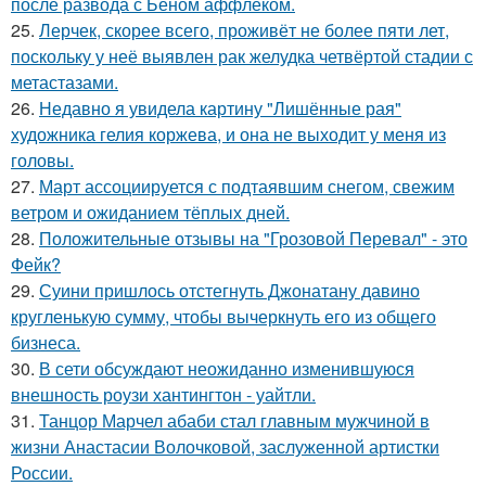
после развода с Беном аффлеком.
25.
Лерчек, скорее всего, проживёт не более пяти лет,
поскольку у неё выявлен рак желудка четвёртой стадии с
метастазами.
26.
Недавно я увидела картину "Лишённые рая"
художника гелия коржева, и она не выходит у меня из
головы.
27.
Март ассоциируется с подтаявшим снегом, свежим
ветром и ожиданием тёплых дней.
28.
Положительные отзывы на "Грозовой Перевал" - это
Фейк?
29.
Суини пришлось отстегнуть Джонатану давино
кругленькую сумму, чтобы вычеркнуть его из общего
бизнеса.
30.
В сети обсуждают неожиданно изменившуюся
внешность роузи хантингтон - уайтли.
31.
Танцор Марчел абаби стал главным мужчиной в
жизни Анастасии Волочковой, заслуженной артистки
России.