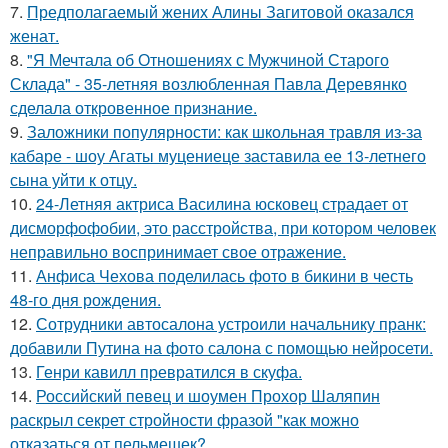
7.
Предполагаемый жених Алины Загитовой оказался
женат.
8.
"Я Мечтала об Отношениях с Мужчиной Старого
Склада" - 35-летняя возлюбленная Павла Деревянко
сделала откровенное признание.
9.
Заложники популярности: как школьная травля из-за
кабаре - шоу Агаты муцениеце заставила ее 13-летнего
сына уйти к отцу.
10.
24-Летняя актриса Василина юсковец страдает от
дисморфофобии, это расстройства, при котором человек
неправильно воспринимает свое отражение.
11.
Анфиса Чехова поделилась фото в бикини в честь
48-го дня рождения.
12.
Сотрудники автосалона устроили начальнику пранк:
добавили Путина на фото салона с помощью нейросети.
13.
Генри кавилл превратился в скуфа.
14.
Российский певец и шоумен Прохор Шаляпин
раскрыл секрет стройности фразой "как можно
отказаться от пельмешек?