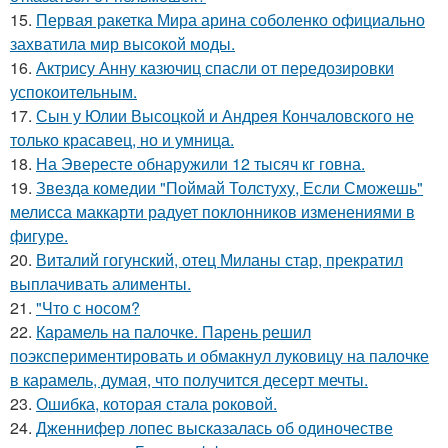
15.
Первая ракетка Мира арина соболенко официально
захватила мир высокой моды.
16.
Актрису Анну казючиц спасли от передозировки
успокоительным.
17.
Сын у Юлии Высоцкой и Андрея Кончаловского не
только красавец, но и умница.
18.
На Эвересте обнаружили 12 тысяч кг говна.
19.
Звезда комедии "Поймай Толстуху, Если Сможешь"
мелисса маккарти радует поклонников изменениями в
фигуре.
20.
Виталий гогунский, отец Миланы стар, прекратил
выплачивать алименты.
21.
"Что с носом?
22.
Карамель на палочке. Парень решил
поэкспериментировать и обмакнул луковицу на палочке
в карамель, думая, что получится десерт мечты.
23.
Ошибка, которая стала роковой.
24.
Дженнифер лопес высказалась об одиночестве