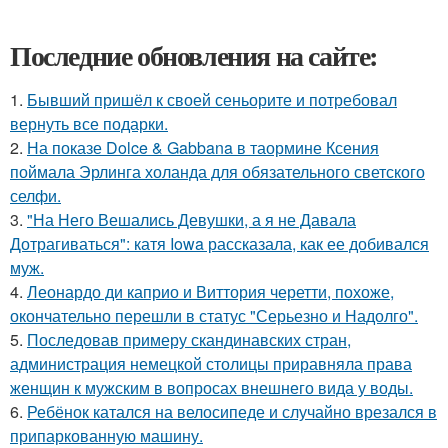
Последние обновления на сайте:
1.
Бывший пришёл к своей сеньорите и потребовал
вернуть все подарки.
2.
На показе Dolce & Gabbana в таормине Ксения
поймала Эрлинга холанда для обязательного светского
селфи.
3.
"На Него Вешались Девушки, а я не Давала
Дотрагиваться": катя Iowa рассказала, как ее добивался
муж.
4.
Леонардо ди каприо и Виттория черетти, похоже,
окончательно перешли в статус "Серьезно и Надолго".
5.
Последовав примеру скандинавских стран,
администрация немецкой столицы приравняла права
женщин к мужским в вопросах внешнего вида у воды.
6.
Ребёнок катался на велосипеде и случайно врезался в
припаркованную машину.