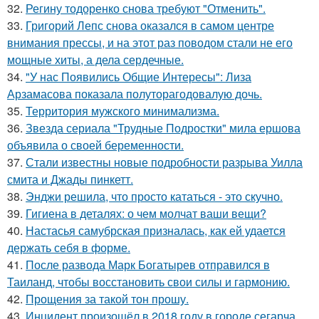
32.
Регину тодоренко снова требуют "Отменить".
33.
Григорий Лепс снова оказался в самом центре
внимания прессы, и на этот раз поводом стали не его
мощные хиты, а дела сердечные.
34.
"У нас Появились Общие Интересы": Лиза
Арзамасова показала полуторагодовалую дочь.
35.
Территория мужского минимализма.
36.
Звезда сериала "Трудные Подростки" мила ершова
объявила о своей беременности.
37.
Стали известны новые подробности разрыва Уилла
смита и Джады пинкетт.
38.
Энджи решила, что просто кататься - это скучно.
39.
Гигиена в деталях: о чем молчат ваши вещи?
40.
Настасья самубрская призналась, как ей удается
держать себя в форме.
41.
После развода Марк Богатырев отправился в
Таиланд, чтобы восстановить свои силы и гармонию.
42.
Прощения за такой тон прошу.
43.
Инцидент произошёл в 2018 году в городе сегарча,