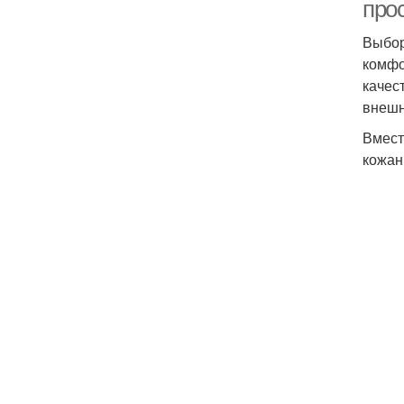
прос
Выбор
комфо
качес
внешн
Вмест
кожан