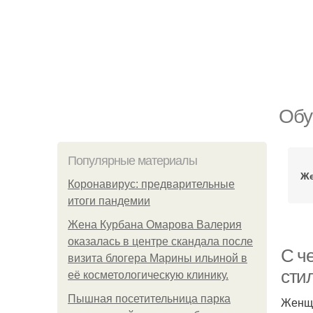
Обу
Популярные материалы
Же
Коронавирус: предварительные
итоги пандемии
Жена Курбана Омарова Валерия
оказалась в центре скандала после
С ч
визита блогера Марины ильиной в
стил
её косметологическую клинику.
Пышная посетительница парка
Женщи