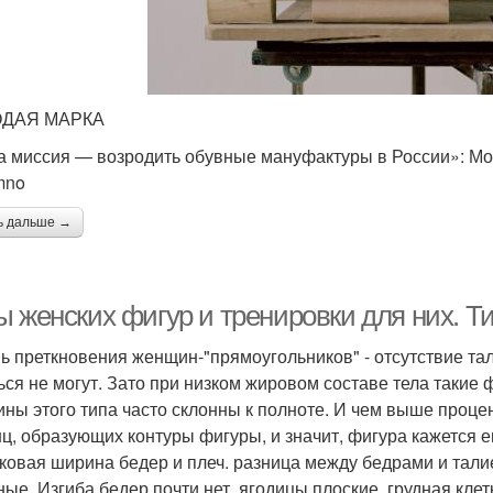
ДАЯ МАРКА
 миссия — возродить обувные мануфактуры в России»: Мо
mno
ь дальше →
ы женских фигур и тренировки для них. Т
ь преткновения женщин-"прямоугольников" - отсутствие тал
ься не могут. Зато при низком жировом составе тела такие 
ны этого типа часто склонны к полноте. И чем выше проце
ц, образующих контуры фигуры, и значит, фигура кажется е
ковая ширина бедер и плеч. разница между бедрами и талией
ные. Изгиба бедер почти нет, ягодицы плоские, грудная клет