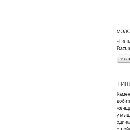
МОЛО
«Наша
Razu
читат
Тип
Камен
добит
женщи
у мыш
одина
строй