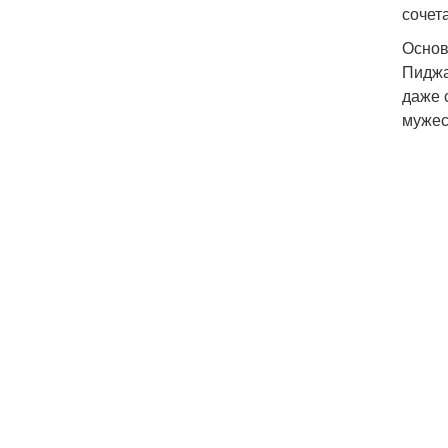
сочет
Основ
Пиджа
даже 
мужес