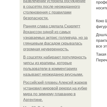
развлечений устроила обсуждение
профе
в соцсетях после неожиданного
носит
столкновения с правилами
безопасности.
Коко 
фигур
Ранняя слава сделала Скарлетт
йоханссон одной из самых
Дошла
узнаваемых актрис голливуда, но за
практ
глянцевым фасадом скрывалась
все эт
огромная неуверенность.
Такая
В соцсетях набирают популярность
Переч
чипсы из крапивы, которые
пользователи в комментариях
называют неожиданно вкусными.
Российский пловец Алексей жарков
установил мировой рекорд на кубке
мира по зимнему плаванию в
Аргентине.