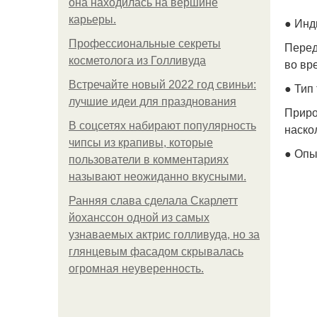
она находилась на вершине
карьеры.
● Инд
Профессиональные секреты
Перед
косметолога из Голливуда
во вр
Встречайте новый 2022 год свиньи:
● Тип
лучшие идеи для празднования
Приро
В соцсетях набирают популярность
наско
чипсы из крапивы, которые
● Опы
пользователи в комментариях
называют неожиданно вкусными.
Ранняя слава сделала Скарлетт
йоханссон одной из самых
узнаваемых актрис голливуда, но за
глянцевым фасадом скрывалась
огромная неуверенность.