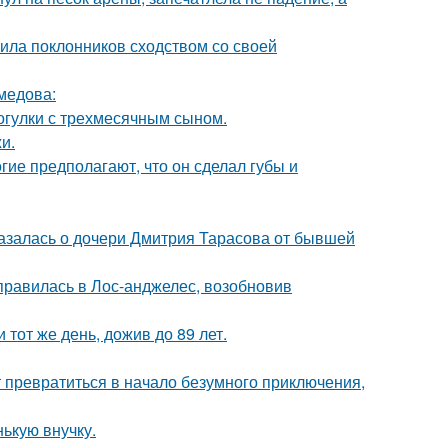
ила поклонников сходством со своей
медова:
огулки с трехмесячным сыном.
и.
гие предполагают, что он сделал губы и
казалась о дочери Дмитрия Тарасова от бывшей
правилась в Лос-анджелес, возобновив
тот же день, дожив до 89 лет.
т превратиться в начало безумного приключения,
ькую внучку.