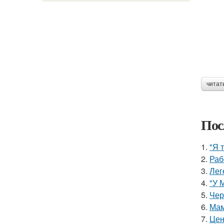
читат
Пос
1.
"Я 
2.
Раб
3.
Лег
4.
"У 
5.
Чер
6.
Мам
7.
Цен