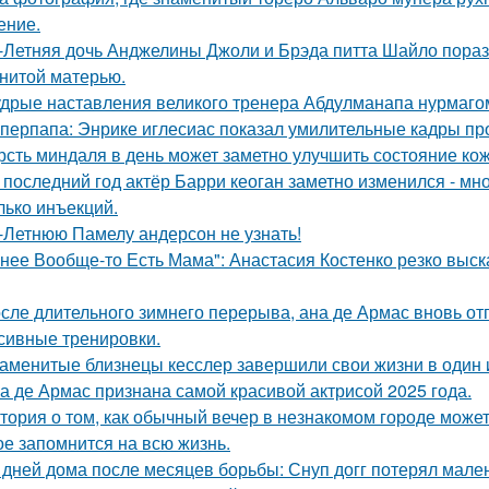
ение.
-Летняя дочь Анджелины Джоли и Брэда питта Шайло пораз
нитой матерью.
дрые наставления великого тренера Абдулманапа нурмаго
перпапа: Энрике иглесиас показал умилительные кадры пр
рсть миндаля в день может заметно улучшить состояние кож
 последний год актёр Барри кеоган заметно изменился - мно
лько инъекций.
-Летнюю Памелу андерсон не узнать!
 нее Вообще-то Есть Мама": Анастасия Костенко резко выс
сле длительного зимнего перерыва, ана де Армас вновь от
сивные тренировки.
аменитые близнецы кесслер завершили свои жизни в один и 
а де Армас признана самой красивой актрисой 2025 года.
тория о том, как обычный вечер в незнакомом городе може
ое запомнится на всю жизнь.
 дней дома после месяцев борьбы: Снуп догг потерял мален