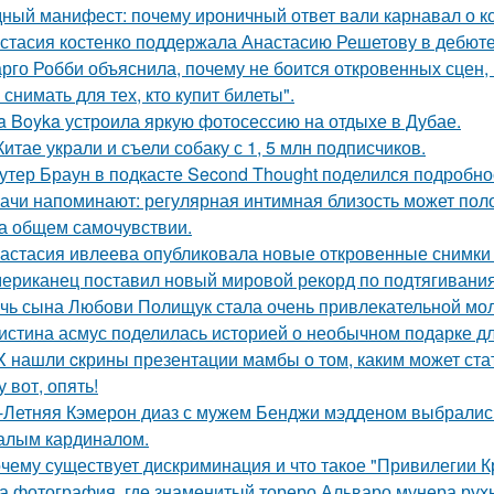
ный манифест: почему ироничный ответ вали карнавал о кор
стасия костенко поддержала Анастасию Решетову в дебюте
рго Робби объяснила, почему не боится откровенных сцен, в
снимать для тех, кто купит билеты".
a Boyka устроила яркую фотосессию на отдыхе в Дубае.
Китае украли и съели собаку с 1, 5 млн подписчиков.
утер Браун в подкасте Second Thought поделился подробно
ачи напоминают: регулярная интимная близость может поло
на общем самочувствии.
астасия ивлеева опубликовала новые откровенные снимки 
ериканец поставил новый мировой рекорд по подтягиваниям
чь сына Любови Полищук стала очень привлекательной мол
истина асмус поделилась историей о необычном подарке дл
X нашли cкрины презентации мамбы о том, каким может ста
у вот, опять!
-Летняя Кэмерон диаз с мужем Бенджи мэдденом выбрались
алым кардиналом.
чему существует дискриминация и что такое "Привилегии 
а фотография, где знаменитый тореро Альваро мунера рухн