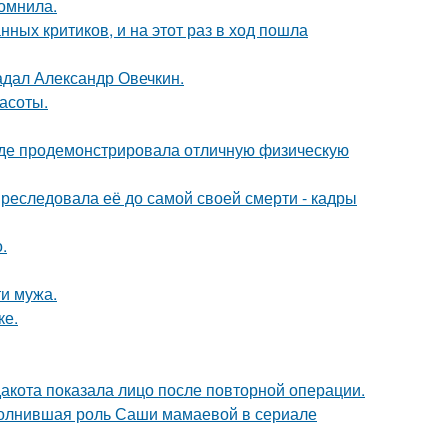
омнила.
ных критиков, и на этот раз в ход пошла
радал Александр Овечкин.
асоты.
где продемонстрировала отличную физическую
преследовала её до самой своей смерти - кадры
.
ти мужа.
ке.
дакота показала лицо после повторной операции.
сполнившая роль Саши мамаевой в сериале