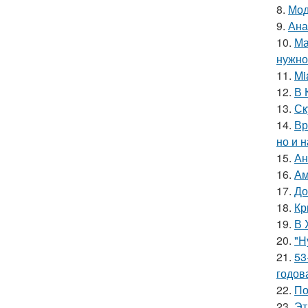
8.
Мод
9.
Ана
10.
Ма
нужно 
11.
Mi
12.
В 
13.
Ск
14.
Вр
но и 
15.
Ан
16.
Ам
17.
До
18.
Кр
19.
В 
20.
"Н
21.
53
годов
22.
По
23.
Эт