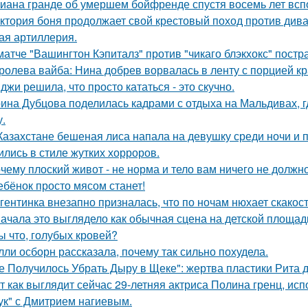
иана гранде об умершем бойфренде спустя восемь лет всп
ктория боня продолжает свой крестовый поход против диван
ая артиллерия.
матче "Вашингтон Кэпиталз" против "чикаго блэкхокс" пост
ролева вайба: Нина добрев ворвалась в ленту с порцией кр
джи решила, что просто кататься - это скучно.
ина Дубцова поделилась кадрами с отдыха на Мальдивах, 
.
Казахстане бешеная лиса напала на девушку среди ночи и 
ились в стиле жутких хорроров.
чему плоский живот - не норма и тело вам ничего не должно
ебёнок просто мясом станет!
гентинка внезапно призналась, что по ночам нюхает скакос
ачала это выглядело как обычная сцена на детской площад
ы что, голубых кровей?
лли осборн рассказала, почему так сильно похудела.
е Получилось Убрать Дыру в Щеке": жертва пластики Рита 
т как выглядит сейчас 29-летняя актриса Полина гренц, и
ук" с Дмитрием нагиевым.