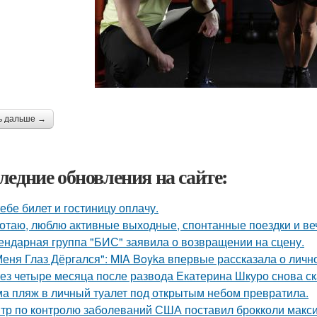
ь дальше →
ледние обновления на сайте:
тебе билет и гостиницу оплачу.
отаю, люблю активные выходные, спонтанные поездки и ве
ендарная группа "БИС" заявила о возвращении на сцену.
Меня Глаз Дёргался": MIA Boyka впервые рассказала о личн
ез четыре месяца после развода Екатерина Шкуро снова сказ
а пляж в личный туалет под открытым небом превратила.
тр по контролю заболеваний США поставил брокколи макс