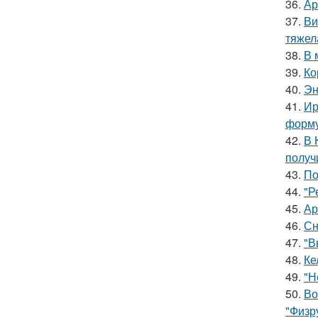
36.
Ар
37.
Ви
тяжел
38.
В 
39.
Ко
40.
Эн
41.
Ир
форму
42.
В 
получ
43.
По
44.
"Р
45.
Ар
46.
Сн
47.
"В
48.
Ке
49.
"Н
50.
Во
"Физр