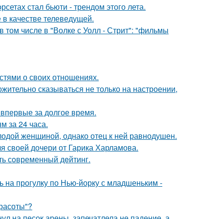
сетах стал бьюти - трендом этого лета.
 в качестве телеведущей.
 том числе в "Волке с Уолл - Стрит": "фильмы
стями о своих отношениях.
жительно сказываться не только на настроении,
впервые за долгое время.
 за 24 часа.
одой женщиной, однако отец к ней равнодушен.
я своей дочери от Гарика Харламова.
ть сoвременный дeйтинг.
 на прогулку по Нью-йорку с младшеньким -
Красоты"?
ул на песок арены, запечатлела не падение, а