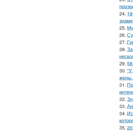
прозр
24.
19
знаме
25.
Му
26.
Су
27.
Го
28.
За
неско
29.
58
30.
"У
жены.
31.
По
интен
32.
Зн
33.
Ан
34.
Ис
котор
35.
20