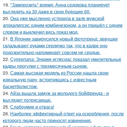
19.
"Заморозить" время: Анна седокова планирует
выглядеть на 30 даже в свои будущие 60.
20.
Она уже мысленно устроила в зале мужской
апокалипсис одним комбинезоном, а он пришёл с одним
словом и выключил весь показ мод.
21.
В Японии завирусился новый фототренд: девушки
складывают руками сердечко так, что в кадре оно
подозрительно напоминает совсем не сердце.
22.
Суперпапа: Энрике иглесиас показал умилительные
кадры прогулки с трехмесячным сыном.
23.
Самая высокая модель из России нашла свою
идеальную пару, встретившись с известным
баскетболистом.
24.
Айза вышла замуж за молодого бойфренда - и
выглядит потрясающе.
25.
Слабоумие и отвага!
26.
Наиболее эффективный ответ на оскорбления, после
которого люди часто приносят извинения.