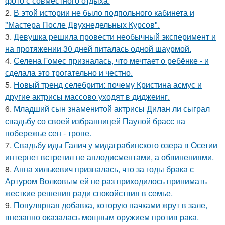
фото с совместного отдыха.
2.
В этой истории не было подпольного кабинета и
"Мастера После Двухнедельных Курсов".
3.
Девушка решила провести необычный эксперимент и
на протяжении 30 дней питалась одной шаурмой.
4.
Селена Гомес призналась, что мечтает о ребёнке - и
сделала это трогательно и честно.
5.
Новый тренд селебрити: почему Кристина асмус и
другие актрисы массово уходят в диджеинг.
6.
Младший сын знаменитой актрисы Дилан ли сыграл
свадьбу со своей избранницей Паулой брасс на
побережье сен - тропе.
7.
Свадьбу иды Галич у мидаграбинского озера в Осетии
интернет встретил не аплодисментами, а обвинениями.
8.
Анна хилькевич призналась, что за годы брака с
Артуром Волковым ей не раз приходилось принимать
жесткие решения ради спокойствия в семье.
9.
Популярная добавка, которую пачками жрут в зале,
внезапно оказалась мощным оружием против рака.