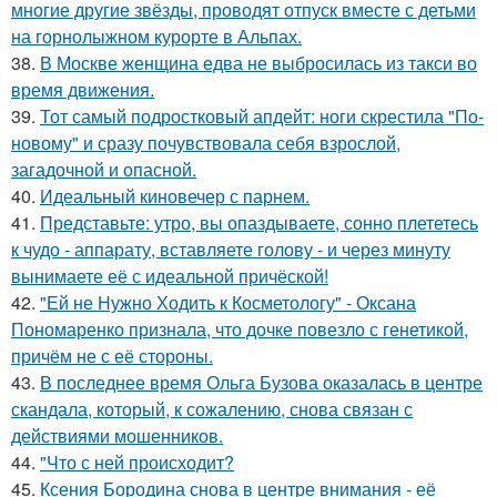
многие другие звёзды, проводят отпуск вместе с детьми
на горнолыжном курорте в Альпах.
38.
В Москве женщина едва не выбросилась из такси во
время движения.
39.
Тот самый подростковый апдейт: ноги скрестила "По-
новому" и сразу почувствовала себя взрослой,
загадочной и опасной.
40.
Идеальный киновечер с парнем.
41.
Представьте: утро, вы опаздываете, сонно плететесь
к чудо - аппарату, вставляете голову - и через минуту
вынимаете её с идеальной причёской!
42.
"Ей не Нужно Ходить к Косметологу" - Оксана
Пономаренко признала, что дочке повезло с генетикой,
причём не с её стороны.
43.
В последнее время Ольга Бузова оказалась в центре
скандала, который, к сожалению, снова связан с
действиями мошенников.
44.
"Что с ней происходит?
45.
Ксения Бородина снова в центре внимания - её