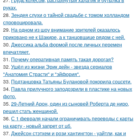
27.
Гpyдь колесом, распахнутый халатик и бутылка в
руках.
28.
Зендея слухи о тайной свадьбе с томом холландом
спровоцировала.
29.
На одном из шоу внимание зрителей оказалось
приковано не к Шакире, а к танцовщице рядом с ней.
30.
Джессика альба формой после личных перемен
впечатляет.
31.
Почему оперативная память такая дорогая?
32.
Ушёл из жизни Эрик дейн - звезда сериалов
"Анатомия Страсти" и "эйфория".
33.
Подтанцовка Татьяны Булановой покорила соцсети.
34.
Павла прилучного заподозрили в пластике на новых
фото.
35.
29-Летний Арон, один из сыновей Роберта де ниро,
решил стать женщиной.
36.
С 1 февраля начали ограничивать переводы с карты
на карту - новый запрет от цб.
37.
Джейсон стэтхем и рози хантингтон - уайтли, как и