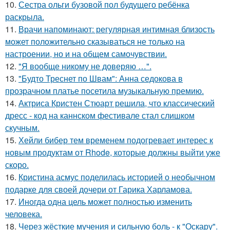
10.
Сестра ольги бузовой пол будущего ребёнка
раскрыла.
11.
Врачи напоминают: регулярная интимная близость
может положительно сказываться не только на
настроении, но и на общем самочувствии.
12.
"Я вообще никому не доверяю …".
13.
"Будто Треснет по Швам": Анна седокова в
прозрачном платье посетила музыкальную премию.
14.
Актриса Кристен Стюарт решила, что классический
дресс - код на каннском фестивале стал слишком
скучным.
15.
Хейли бибер тем временем подогревает интерес к
новым продуктам от Rhode, которые должны выйти уже
скоро.
16.
Кристина асмус поделилась историей о необычном
подарке для своей дочери от Гарика Харламова.
17.
Иногда одна цель может полностью изменить
человека.
18.
Через жёсткие мучения и сильную боль - к "Оскару".