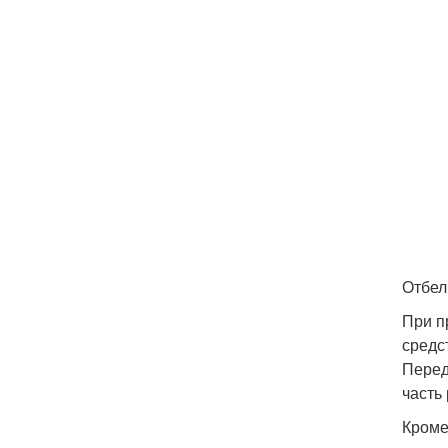
Отбел
При п
средс
Перед
часть
Кроме