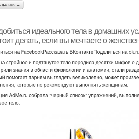
ь дальше →
 добиться идеального тела в домашних ус
тоит делать, если вы мечтаете о женстве
иться на FacebookРассказать ВКонтактеПоделиться на ok.r
на стройное и подтянутое тело породила десятки мифов о д
рили знания в области физиологии и анатомии, стали разде
ый помогает парням выглядеть великолепно, может произв
нения, которые не рекомендуют выполнять женщинам.
ция AdMe.ru собрала "черный список" упражнений, выполнен
вое тело.