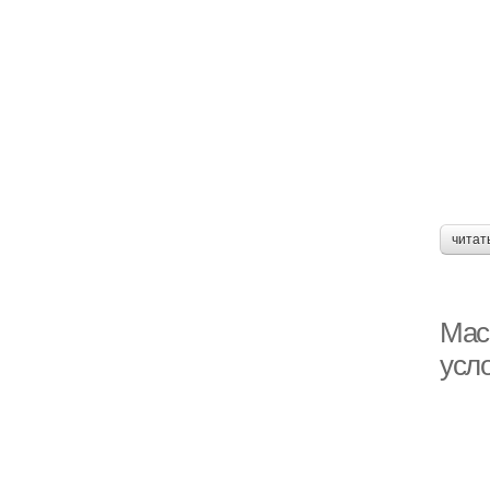
читат
Мас
усл