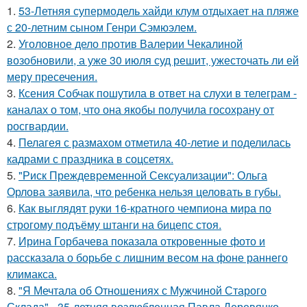
1.
53-Летняя супермодель хайди клум отдыхает на пляже
с 20-летним сыном Генри Сэмюэлем.
2.
Уголовное дело против Валерии Чекалиной
возобновили, а уже 30 июля суд решит, ужесточать ли ей
меру пресечения.
3.
Ксения Собчак пошутила в ответ на слухи в телеграм -
каналах о том, что она якобы получила госохрану от
росгвардии.
4.
Пелагея с размахом отметила 40-летие и поделилась
кадрами с праздника в соцсетях.
5.
"Риск Преждевременной Сексуализации": Ольга
Орлова заявила, что ребенка нельзя целовать в губы.
6.
Как выглядят руки 16-кратного чемпиона мира по
строгому подъёму штанги на бицепс стоя.
7.
Ирина Горбачева показала откровенные фото и
рассказала о борьбе с лишним весом на фоне раннего
климакса.
8.
"Я Мечтала об Отношениях с Мужчиной Старого
Склада" - 35-летняя возлюбленная Павла Деревянко