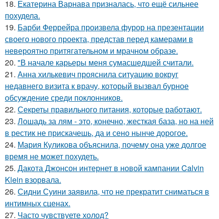
18.
Екатерина Варнава призналась, что ещё сильнее
похудела.
19.
Барби Феррейра произвела фурор на презентации
своего нового проекта, представ перед камерами в
невероятно притягательном и мрачном образе.
20.
"В начале карьеры меня сумасшедшей считали.
21.
Анна хилькевич прояснила ситуацию вокруг
недавнего визита к врачу, который вызвал бурное
обсуждение среди поклонников.
22.
Секреты правильного питания, которые работают.
23.
Лошадь за лям - это, конечно, жесткая база, но на ней
в рестик не прискачешь, да и сено нынче дорогое.
24.
Мария Куликова объяснила, почему она уже долгое
время не может похудеть.
25.
Дакота Джонсон интернет в новой кампании Calvin
Klein взорвала.
26.
Сидни Суини заявила, что не прекратит сниматься в
интимных сценах.
27.
Часто чувствуете холод?