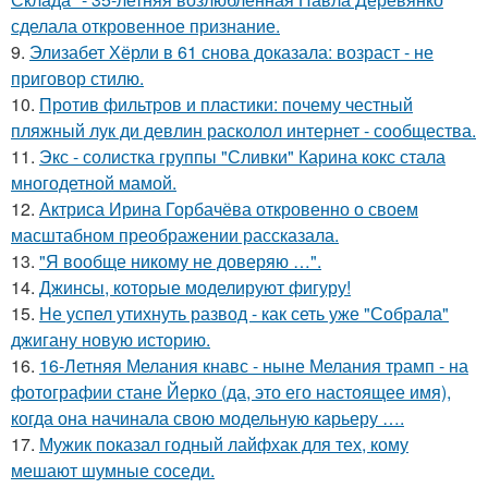
сделала откровенное признание.
9.
Элизабет Хёрли в 61 снова доказала: возраст - не
приговор стилю.
10.
Против фильтров и пластики: почему честный
пляжный лук ди девлин расколол интернет - сообщества.
11.
Экс - солистка группы "Сливки" Карина кокс стала
многодетной мамой.
12.
Актриса Ирина Горбачёва откровенно о своем
масштабном преображении рассказала.
13.
"Я вообще никому не доверяю …".
14.
Джинсы, которые моделируют фигуру!
15.
Не успел утихнуть развод - как сеть уже "Собрала"
джигану новую историю.
16.
16-Летняя Мелания кнавс - ныне Мелания трамп - на
фотографии стане Йерко (да, это его настоящее имя),
когда она начинала свою модельную карьеру ….
17.
Мужик показал годный лайфхак для тех, кому
мешают шумные соседи.