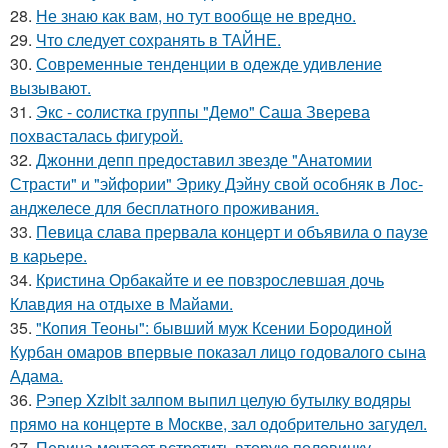
28.
Не знаю как вам, но тут вообще не вредно.
29.
Что следует сохранять в ТАЙНЕ.
30.
Современные тенденции в одежде удивление
вызывают.
31.
Экс - coлистка группы "Демо" Саша Зверева
пoхвасталась фигуpoй.
32.
Джонни депп предоставил звезде "Анатомии
Страсти" и "эйфории" Эрику Дэйну свой особняк в Лос-
анджелесе для бесплатного проживания.
33.
Певица слава прервала концерт и объявила о паузе
в карьере.
34.
Кристина Орбакайте и ее повзрослевшая дочь
Клавдия на отдыхе в Майами.
35.
"Копия Теоны": бывший муж Ксении Бородиной
Курбан омаров впервые показал лицо годовалого сына
Адама.
36.
Рэпер Xzibit залпом выпил целую бутылку водяры
прямо на концерте в Москве, зал одобрительно загудел.
37.
Певица мечтает встретить вторую половинку.