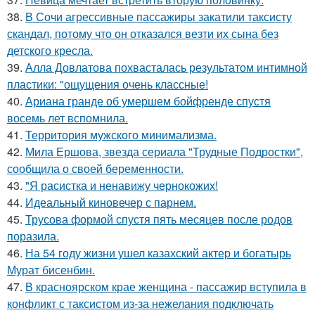
38.
В Сочи агрессивные пассажиры закатили таксисту
скандал, потому что он отказался везти их сына без
детского кресла.
39.
Алла Довлатова похвасталась результатом интимной
пластики: "ощущения очень классные!
40.
Ариана гранде об умершем бойфренде спустя
восемь лет вспомнила.
41.
Территория мужского минимализма.
42.
Мила Ершова, звезда сериала "Трудные Подростки",
сообщила о своей беременности.
43.
"Я расистка и ненавижу чернокожих!
44.
Идеальный киновечер с парнем.
45.
Трусова формой спустя пять месяцев после родов
поразила.
46.
На 54 году жизни ушел казахский актер и богатырь
Мурат бисенбин.
47.
В красноярском крае женщина - пассажир вступила в
конфликт с таксистом из-за нежелания подключать