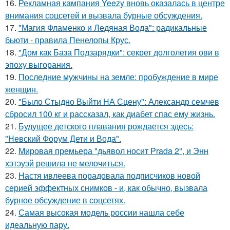
16.
Рекламная кампания Yeezy вновь оказалась в центре
внимания соцсетей и вызвала бурные обсуждения.
17.
"Магия Фламенко и Ледяная Вода": радикальные
бьюти - правила Пенелопы Крус.
18.
"Дом как База Подзарядки": секрет долголетия ови в
эпоху выгорания.
19.
Последние мужчины на земле: пробуждение в мире
женщин.
20.
"Было Стыдно Выйти НА Сцену": Александр семчев
сбросил 100 кг и рассказал, как диабет спас ему жизнь.
21.
Будущее детского плавания рождается здесь:
"Невский Форум Дети и Вода".
22.
Мировая премьера "дьявол носит Prada 2", и Энн
хэтэуэй решила не мелочиться.
23.
Настя ивлеева порадовала подписчиков новой
серией эффектных снимков - и, как обычно, вызвала
бурное обсуждение в соцсетях.
24.
Самая высокая модель россии нашла себе
идеальную пару.