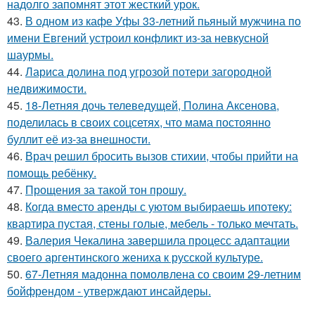
надолго запомнят этот жесткий урок.
43.
В одном из кафе Уфы 33-летний пьяный мужчина по
имени Евгений устроил конфликт из-за невкусной
шаурмы.
44.
Лариса долина под угрозой потери загородной
недвижимости.
45.
18-Летняя дочь телеведущей, Полина Аксенова,
поделилась в своих соцсетях, что мама постоянно
буллит её из-за внешности.
46.
Врач решил бросить вызов стихии, чтобы прийти на
помощь ребёнку.
47.
Прощения за такой тон прошу.
48.
Когда вместо аренды с уютом выбираешь ипотеку:
квартира пустая, стены голые, мебель - только мечтать.
49.
Валерия Чекалина завершила процесс адаптации
своего аргентинского жениха к русской культуре.
50.
67-Летняя мадонна помолвлена со своим 29-летним
бойфрендом - утверждают инсайдеры.