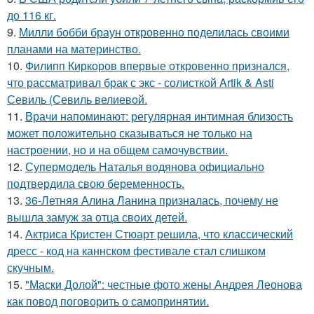
до 116 кг.
9.
Милли бобби браун откровенно поделилась своими
планами на материнство.
10.
Филипп Киркоров впервые откровенно признался,
что рассматривал брак с экс - солисткой Artik & Asti
Севиль (Севиль велиевой.
11.
Врачи напоминают: регулярная интимная близость
может положительно сказываться не только на
настроении, но и на общем самочувствии.
12.
Супермодель Наталья водянова официально
подтвердила свою беременность.
13.
36-Летняя Алина Ланина призналась, почему не
вышла замуж за отца своих детей.
14.
Актриса Кристен Стюарт решила, что классический
дресс - код на каннском фестивале стал слишком
скучным.
15.
"Маски Долой": честные фото жены Андрея Леонова
как повод поговорить о самопринятии.