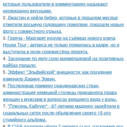
которые пользователи в комментариях называют
неожиданно вкусными.
2.
Джастин и хейли бибер, которые в прошлом месяце
отметили восьмую годовщину помолвки, показали новые
фото с совместного отдыха.
3.
Горяча - Маргарет куолли на съёмках нового клипа
House Tour - актриса не только появилась в кадре, но и
выступила в роли сорежиссёра проекта.
4.
Заседание по делу сони мармеладовой на позитивных
вайбах прошло.
5.
Эффект "Эльфийской" внешности: как похудение
изменило Дарину Эрвин.
6.
Последовав примеру скандинавских стран,
администрация немецкой столицы приравняла права
женщин к мужским в вопросах внешнего вида у воды.
7.
"Плесень Хайпует" - 67-летнюю мадонну захейтили в
социальных сетях после объявления своего 15-ого
студийного альбома.
8.
В США родители убили 7-летнего сына, раскормив его