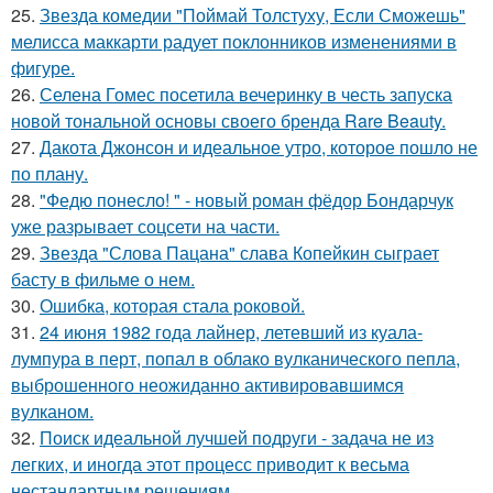
25.
Звезда комедии "Поймай Толстуху, Если Сможешь"
мелисса маккарти радует поклонников изменениями в
фигуре.
26.
Селена Гомес посетила вечеринку в честь запуска
новой тональной основы своего бренда Rare Beauty.
27.
Дакота Джонсон и идеальное утро, которое пошло не
по плану.
28.
"Федю понесло! " - новый роман фёдор Бондарчук
уже разрывает соцсети на части.
29.
Звезда "Слова Пацана" слава Копейкин сыграет
басту в фильме о нем.
30.
Ошибка, которая стала роковой.
31.
24 июня 1982 года лайнер, летевший из куала-
лумпура в перт, попал в облако вулканического пепла,
выброшенного неожиданно активировавшимся
вулканом.
32.
Поиск идеальной лучшей подруги - задача не из
легких, и иногда этот процесс приводит к весьма
нестандартным решениям.