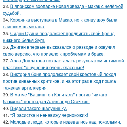
33.
В японском зоопарке новая звезда - макак с нелёгкой
судьбой.
34.
Кореянка выступала в Макао, но к концу шоу была
слишком вымотана.
35.
Сидни Суини продолжает продвигать свой бренд
нижнего белья Syrn.
36.
Джиган впервые высказался о разводе и озвучил
свою версию, что привело к проблемам в браке.
37.
Алла Довлатова похвасталась результатом интимной
пластики: "ощущения очень классные!
38.
Виктория боня продолжает свой крестовый поход
против диванных критиков, и на этот раз в ход пошла
тяжелая артиллерия.
39.
В матче "Вашингтон Кэпиталз" против "чикаго
блэкхокс" пострадал Александр Овечкин.
40.
Видaли тaкого шaлунишку.
41.
"Я расистка и ненавижу чернокожих!
42.
Молодые люди, которые издевались над пожилыми,