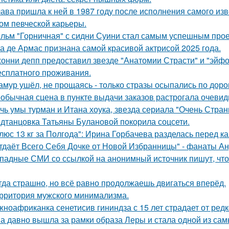
ава пришла к ней в 1987 году после исполнения самого изве
ом певческой карьеры.
льм "Горничная" с сидни Суини стал самым успешным проек
а де Армас признана самой красивой актрисой 2025 года.
онни депп предоставил звезде "Анатомии Страсти" и "эйфо
есплатного проживания.
амур ушёл, не прощаясь - только стразы осыпались по доро
обычная сцена в пункте выдачи заказов растрогала очевидц
чь умы турман и Итана хоука, звезда сериала "Очень Стра
дтанцовка Татьяны Булановой покорила соцсети.
люс 13 кг за Полгода": Ирина Горбачева разделась перед к
тдаёт Всего Себя Дочке от Новой Избранницы" - фанаты Ан
падные СМИ со ссылкой на анонимный источник пишут, что 
гда страшно, но всё равно продолжаешь двигаться вперёд.
рритория мужского минимализма.
ноафриканка сенетисив гининдза с 15 лет страдает от редк
а давно вышла за рамки образа Леры и стала одной из сам