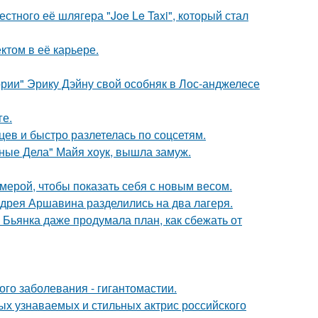
стного её шлягера "Joe Le Taxi", который стал
том в её карьере.
рии" Эрику Дэйну свой особняк в Лос-анджелесе
ге.
ев и быстро разлетелась по соцсетям.
нные Дела" Майя хоук, вышла замуж.
амерой, чтобы показать себя с новым весом.
дрея Аршавина разделились на два лагеря.
Бьянка даже продумала план, как сбежать от
ого заболевания - гигантомастии.
ых узнаваемых и стильных актрис российского