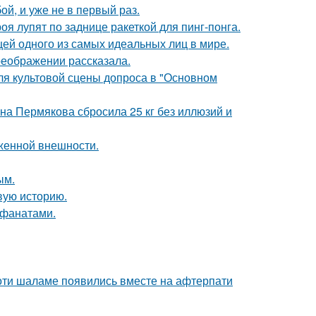
й, и уже не в первый раз.
я лупят по заднице ракеткой для пинг-понга.
цей одного из самых идеальных лиц в мире.
реображении рассказала.
для культовой сцены допроса в "Основном
ана Пермякова сбросила 25 кг без иллюзий и
аженной внешности.
ым.
овую историю.
 фанатами.
моти шаламе появились вместе на афтерпати