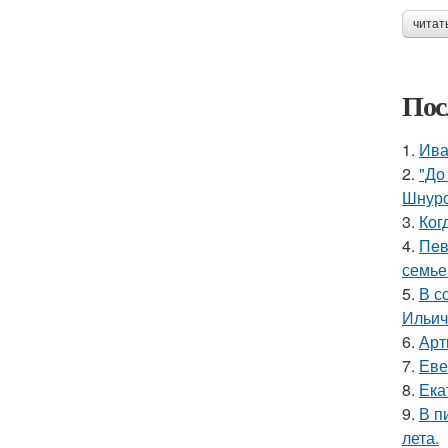
читат
Пос
1.
Ива
2.
"До
Шнуро
3.
Ког
4.
Пeв
семье
5.
В с
Ильич
6.
Арт
7.
Еве
8.
Ека
9.
В п
лета.