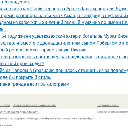
и телевидения.
azon показал Софи Тернер в образе Лары крофт для будущ
 время разговора на съёмках Аманда сейфрид в шутливой 
одном из кафе Уфы 33-летний пьяный мужчина по имени Евг
мы.
 54 году жизни ушел казахский актер и богатырь Мурат бисе
вел воля вместе с двенадцатилетним сыном Робертом отпр
ный регион земли - приветливую Якутию.
сети разгорелось настоящее расследование, связанное с в
то с ней происходит?
йс из Европы в Бразилию пришлось отменить из-за поврежд
оде бы покрытый стиль.
иана гранде весит 39 килограмм.
онтакты
Пользовательское соглашение
Обратная связь
олитика конфидециальности
Копирование разрешено при у
 Москва, СВАО, Отрадное, Нововладыкинский проезд 8 стр.4, Бизнес-центр «Красивый дом»,
 Владыкино