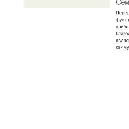
Сем
Перед
функц
прибл
близо
являе
как м