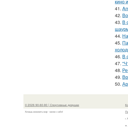
кино 
41.
Am
42.
Во
43.
В 
шаур
44.
На
45.
Па
холод
46.
В 
47.
"Ч
48.
Ре
49.
Вр
50.
Ар
© 2026 90-60-90 | Спортивные девушки
К
П
Хочешь изменить мир - начни с себя!
г.
м.