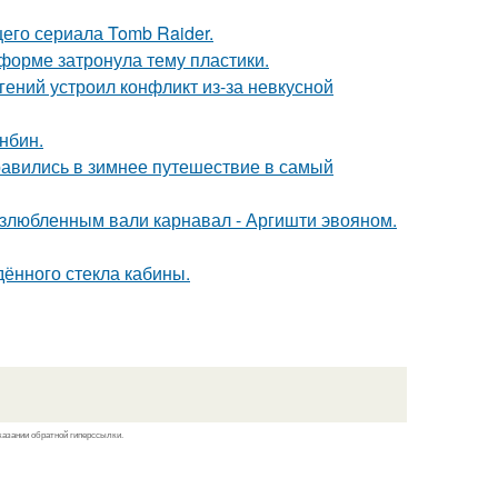
его сериала Tomb Raider.
форме затронула тему пластики.
ений устроил конфликт из-за невкусной
нбин.
авились в зимнее путешествие в самый
озлюбленным вали карнавал - Аргишти эвояном.
ённого стекла кабины.
казании обратной гиперссылки.