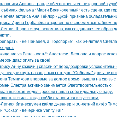
клонники Арианы гранде обеспокоены ее нездоровой худобо
 съёмках фильма "Марти Великолепный" есть сцена, где геро
-Летняя актриса Аня Тейлор - Джой признана обладательни
триса Ирина Горбачёва откровенно о своем масштабном п
-Летняя Шэрон стоун вспомнила, как создавался ее образ 
нкте".
репараты - не Панацея, а Подспорье": как 54-летняя Светл
их диет.
жидание vs Реальность": Анастасия Леонова и вопрос иск
мерон диас опять за свое!
трису Анну казючиц спасли от передозировки успокоительн
 успел утихнуть развод - как сеть уже "Собрала" джигану н
ена Темникова впервые за долгое время вышла на связь с
рмен Электра активно занимается благотворительностью:
мая высокая модель россии нашла себе идеальную пару.
ткость и стиль: когда хобби становится искусством.
-Летняя бизнесвумен кайли дженнер и 30-летний актёр Ти
 "Оскар" - вечеринке Vanity Fair.
нетика или диета: секрет пышных форм.