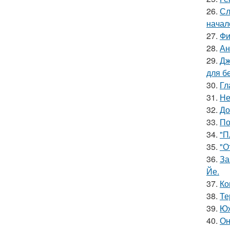
26.
Сл
начал
27.
Фи
28.
Ан
29.
Дж
для б
30.
Гл
31.
Не
32.
До
33.
По
34.
"П
35.
"О
36.
За
Йе.
37.
Ко
38.
Те
39.
Юж
40.
Он