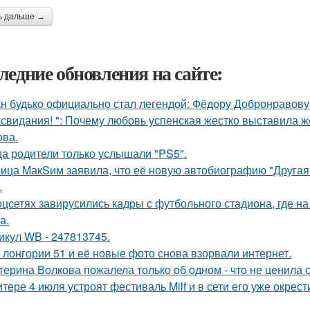
ь дальше →
ледние обновления на сайте:
н будько официально стал легендой: Фёдору Добронравову 
 свидания! ": Почему любовь успенская жестко выставила ж
ва.
да родители только услышали "PS5".
ица MакSим заявила, что её новую автобиографию "Другая 
.
оцсетях завирусились кадры с футбольного стадиона, где н
а.
икул WB - 247813745.
 лонгории 51 и её новые фото снова взорвали интернет.
терина Волкова пожалела только об одном - что не ценила 
итере 4 июля устроят фестиваль Milf и в сети его уже окре