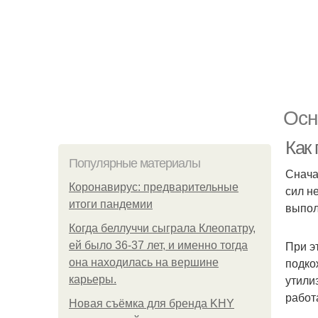
Осн
Как
Популярные материалы
Снача
Коронавирус: предварительные
сил н
итоги пандемии
выпол
Когда беллуччи сыграла Клеопатру,
При э
ей было 36-37 лет, и именно тогда
подко
она находилась на вершине
утили
карьеры.
работ
Новая съёмка для бренда KHY