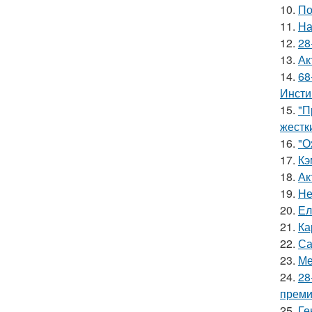
10.
По
11.
На
12.
28
13.
Ак
14.
68
Инсти
15.
"П
жестк
16.
"О
17.
Кэ
18.
Ак
19.
Не
20.
Ел
21.
Ка
22.
Са
23.
Ме
24.
28
премии
25.
Ге