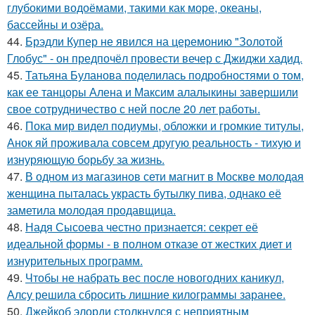
глубокими водоёмами, такими как море, океаны,
бассейны и озёра.
44.
Брэдли Купер не явился на церемонию "Золотой
Глобус" - он предпочёл провести вечер с Джиджи хадид.
45.
Татьяна Буланова поделилась подробностями о том,
как ее танцоры Алена и Максим алалыкины завершили
свое сотрудничество с ней после 20 лет работы.
46.
Пока мир видел подиумы, обложки и громкие титулы,
Анок яй проживала совсем другую реальность - тихую и
изнуряющую борьбу за жизнь.
47.
В одном из магазинов сети магнит в Москве молодая
женщина пыталась украсть бутылку пива, однако её
заметила молодая продавщица.
48.
Надя Сысоева честно признается: секрет её
идеальной формы - в полном отказе от жестких диет и
изнурительных программ.
49.
Чтобы не набрать вес после новогодних каникул,
Алсу решила сбросить лишние килограммы заранее.
50.
Джейкоб элорди столкнулся с неприятным