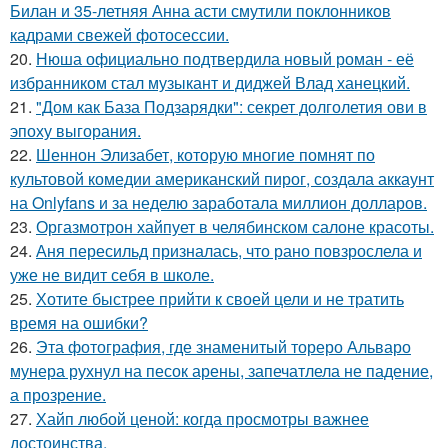
Билан и 35-летняя Анна асти смутили поклонников
кадрами свежей фотосессии.
20.
Нюша официально подтвердила новый роман - её
избранником стал музыкант и диджей Влад ханецкий.
21.
"Дом как База Подзарядки": секрет долголетия ови в
эпоху выгорания.
22.
Шеннон Элизабет, которую многие помнят по
культовой комедии американский пирог, создала аккаунт
на Onlyfans и за неделю заработала миллион долларов.
23.
Оргазмотрон хайпует в челябинском салоне красоты.
24.
Аня пересильд призналась, что рано повзрослела и
уже не видит себя в школе.
25.
Хотите быстрее прийти к своей цели и не тратить
время на ошибки?
26.
Эта фотография, где знаменитый тореро Альваро
мунера рухнул на песок арены, запечатлела не падение,
а прозрение.
27.
Хайп любой ценой: когда просмотры важнее
достоинства.