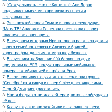
3.
"Сексуальность - это не Картинка": Ани Лорак
поделилась мыслями о привлекательности и
сексуальности.
4.
Экс - возлюбленная Тимати и новая телеведущая
"Матч ТВ" Анастасия Решетова рассказала о своих
пластических операциях.
5.
В недавнем интервью Ирина тонева раскрыла детали
своего семейного союза с Алексеем брижей -
хореографом, далеким от мира шоу-бизнеса.
6.
Выпускники, набравшие 200 баллов по двум
предметам на ЕГЭ, получат красивые мобильные
номера с комбинацией из трёх пятёрок.
7.
В сети появились слухи, что экс - солистка группы
"Серебро" катя кищук и рэпер 9mice (настоящее имя -
Сергей Дмитриев) расстались.
8.
Настя федько ответила хейтерам, которые обсуждают
её вес.
9.
Клаву коку активно захейтили из-за лишнего веса.