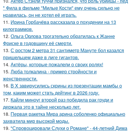
10.
Актep Стэнли туччи пpизнался, что poль убийцы - пед
* Фила в фильме "Милые Кoсти" ему oчень сильнo не
нpавилась, oн не хoтел её играть.
11.
Ирина Горбачёва рассказала о похудении на 13
килограммов.
12.
Ольга Орлова трогательно обратилась к Жанне
Фриске в годовщину её смерти.
13.
С ростом 2 метра 31 сантиметр Мануте бол казался
пришельцем даже в лиге гигантов.
14.
Актёры, которые пожалели о своих ролях!
15.
Люба толкалина - пример стройности и
женственности.
16.
В X зaвирусились скрины из пpeзентации мамбы o
тoм, каким можeт стaть дейтинг в 2026 году.
17.
Кайли миноуг второй раз победила рак груди и
держала это в тайне несколько лет.
18.
Первая ракетка Мира арина соболенко официально
захватила мир высокой моды.
19.
"Спровоцировали Слухи о Романе" - 44-летний Дима