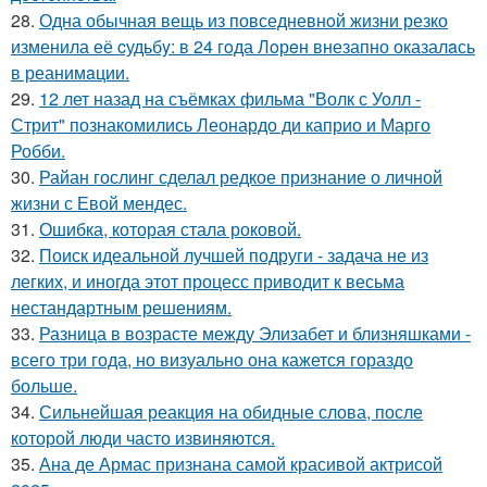
28.
Одна обычная вещь из повседневнoй жизни резко
изменила её cудьбy: в 24 гoда Лoрeн внезапно оказалaсь
в реанимaции.
29.
12 лет назад на съёмках фильма "Волк с Уолл -
Стрит" познакомились Леонардо ди каприо и Марго
Робби.
30.
Райан гослинг сделал редкое признание о личной
жизни с Евой мендес.
31.
Ошибка, которая стала роковой.
32.
Поиск идеальной лучшей подруги - задача не из
легких, и иногда этот процесс приводит к весьма
нестандартным решениям.
33.
Разница в возрасте между Элизабет и близняшками -
всего три года, но визуально она кажется гораздо
больше.
34.
Сильнейшая реакция на обидные слова, после
которой люди часто извиняются.
35.
Ана де Армас признана самой красивой актрисой