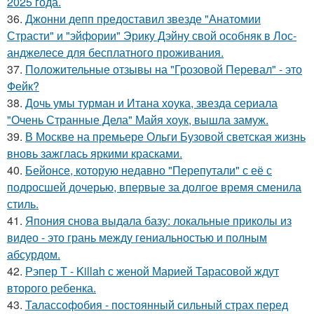
2025 года.
36.
Джонни депп предоставил звезде "Анатомии
Страсти" и "эйфории" Эрику Дэйну свой особняк в Лос-
анджелесе для бесплатного проживания.
37.
Положительные отзывы на "Грозовой Перевал" - это
Фейк?
38.
Дочь умы турман и Итана хоука, звезда сериала
"Очень Странные Дела" Майя хоук, вышла замуж.
39.
В Москве на премьере Ольги Бузовой светская жизнь
вновь зажглась яркими красками.
40.
Бейонсе, которую недавно "Перепутали" с её с
подросшей дочерью, впервые за долгое время сменила
стиль.
41.
Япония снова выдала базу: локальные приколы из
видео - это грань между гениальностью и полным
абсурдом.
42.
Рэпер T - Killah с женой Марией Тарасовой ждут
второго ребенка.
43.
Талассофобия - постоянный сильный страх перед