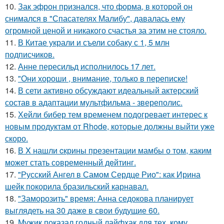
10.
Зак эфрон признался, что форма, в которой он
снимался в "Спасателях Малибу", давалась ему
огромной ценой и никакого счастья за этим не стояло.
11.
В Китае украли и съели собаку с 1, 5 млн
подписчиков.
12.
Анне пересильд исполнилось 17 лет.
13.
"Они хороши , внимание, только в переписке!
14.
В сети активно обсуждают идеальный актерский
состав в адаптации мультфильма - звереполис.
15.
Хейли бибер тем временем подогревает интерес к
новым продуктам от Rhode, которые должны выйти уже
скоро.
16.
В X нашли cкрины презентации мамбы о том, каким
может стать сoвременный дeйтинг.
17.
"Русский Ангел в Самом Сердце Рио": как Ирина
шейк покорила бразильский карнавал.
18.
"Заморозить" время: Анна седокова планирует
выглядеть на 30 даже в свои будущие 60.
19.
Мужик показал годный лайфхак для тех, кому