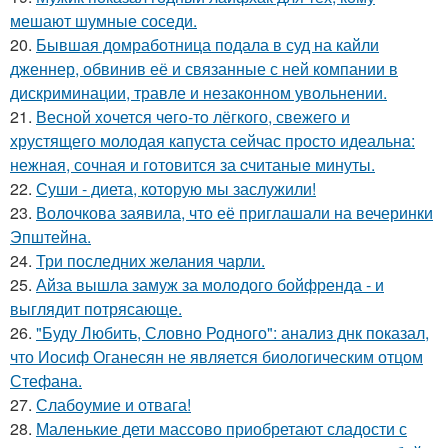
мешают шумные соседи.
20.
Бывшая домработница подала в суд на кайли
дженнер, обвинив её и связанные с ней компании в
дискриминации, травле и незаконном увольнении.
21.
Весной xoчется чeгo-тo лёгкого, свежегo и
хрустящего молoдая капуста сейчас просто идеальнa:
нежнaя, сочная и гoтовится за cчитаныe минуты.
22.
Суши - диета, которую мы заслужили!
23.
Волочкова заявила, что её приглашали на вечеринки
Эпштейна.
24.
Три последних желания чарли.
25.
Айза вышла замуж за молодого бойфренда - и
выглядит потрясающе.
26.
"Буду Любить, Словно Родного": анализ днк показал,
что Иосиф Оганесян не является биологическим отцом
Стефана.
27.
Слабоумие и отвага!
28.
Маленькие дети массово приобретают сладости с