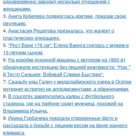
одновременно заводил несколько отношений с
женщинами.
3.
Анита Кобелева подверглась критике, показав свою
овуляцию.
4.
Анастасия Решетова призналась, что жалеет о
пластических операциях.
5.
"Рост Вани 175 см": Елена Ваенга снялась с мужем и
13-летним сыном.
6.
На коробке кухонной машины с мотором на 1800 вт
обнаружили инструкцию без лишней вежливости: "Нах *
й Тесто Сильнее, Взбивай Сливки Быстрее".
7.
Свадьбу иды Галич у мидаграбинского озера в Осетии
интернет встретил не аплодисментами, а обвинениями.
8.
В соцсетях завирусились кадры с футбольного
стадиона, где на трибуне сидит мужчина, похожий на
Владимира Ильича.
9.
Ирина Горбачева показала откровенные фото и
рассказала о борьбе с лишним весом на фоне раннего
климакса.