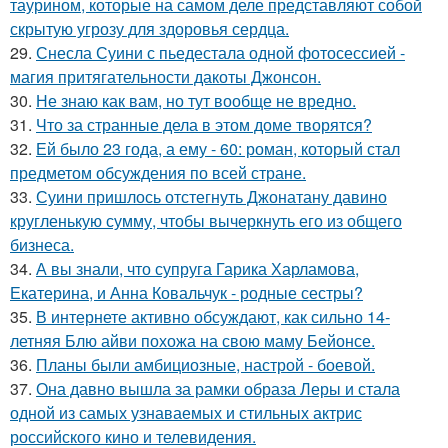
таурином, которые на самом деле представляют собой
скрытую угрозу для здоровья сердца.
29.
Снесла Суини с пьедестала одной фотосессией -
магия притягательности дакоты Джонсон.
30.
Не знаю как вам, но тут вообще не вредно.
31.
Что за странные дела в этом доме творятся?
32.
Ей было 23 года, а ему - 60: роман, который стал
предметом обсуждения по всей стране.
33.
Суини пришлось отстегнуть Джонатану давино
кругленькую сумму, чтобы вычеркнуть его из общего
бизнеса.
34.
А вы знали, что супруга Гарика Харламова,
Екатерина, и Анна Ковальчук - родные сестры?
35.
В интернете активно обсуждают, как сильно 14-
летняя Блю айви похожа на свою маму Бейонсе.
36.
Планы были амбициозные, настрой - боевой.
37.
Она давно вышла за рамки образа Леры и стала
одной из самых узнаваемых и стильных актрис
российского кино и телевидения.