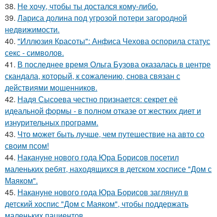
38.
Не хочу, чтобы ты достался кому-либо.
39.
Лариса долина под угрозой потери загородной
недвижимости.
40.
"Иллюзия Красоты": Анфиса Чехова оспорила статус
секс - символов.
41.
В последнее время Ольга Бузова оказалась в центре
скандала, который, к сожалению, снова связан с
действиями мошенников.
42.
Надя Сысоева честно признается: секрет её
идеальной формы - в полном отказе от жестких диет и
изнурительных программ.
43.
Что может быть лучше, чем путешествие на авто со
своим псом!
44.
Накануне нового года Юра Борисов посетил
маленьких ребят, находящихся в детском хосписе "Дом с
Маяком".
45.
Накануне нового года Юра Борисов заглянул в
детский хоспис "Дом с Маяком", чтобы поддержать
маленьких пациентов.