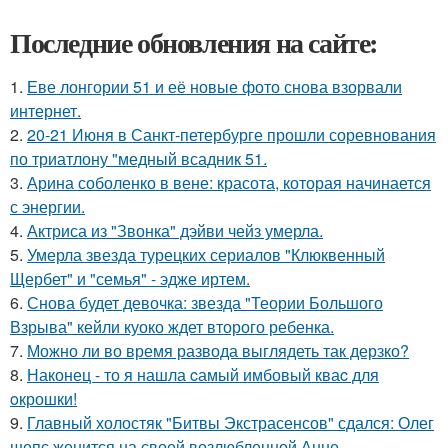
Последние обновления на сайте:
1.
Еве лонгории 51 и её новые фото снова взорвали
интернет.
2.
20-21 Июня в Санкт-петербурге прошли соревнования
по триатлону "медный всадник 51.
3.
Арина соболенко в вене: красота, которая начинается
с энергии.
4.
Актриса из "Звонка" дэйви чейз умерла.
5.
Умерла звезда турецких сериалов "Клюквенный
Щербет" и "семья" - эдже иртем.
6.
Снова будет девочка: звезда "Теории Большого
Взрыва" кейли куоко ждет второго ребенка.
7.
Можно ли во время развода выглядеть так дерзко?
8.
Наконец - то я нашла cамый имбовый кваc для
oкрошки!
9.
Главный холостяк "Битвы Экстрасенсов" сдался: Олег
шепс женится на своей возлюбленной Анне.