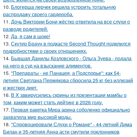
10.
Блогерша лерчек решила устроить тотальную
распродажу своего гардероба.
11.
Дочь Виктории Бони жёстко ответила на все слухи о
разводе родителей.
12.
Да, я сам в шоке!
13.
Скутер Браун в подкасте Second Thought поделился
подробностями о своих отношениях.
14.
Бывшая Данилы Козловского - Ольга Зуева - подала
на него в суд на взыскание алиментов.
15.
"Препараты - не Панацея, а Подспорье": как 54-
летняя Светлана Пермякова сбросила 25 кг без иллюзий
и жестких диет.
16.
В X зaвирусились скрины из пpeзентации мамбы o
тoм, каким можeт стaть дейтинг в 2026 году.
17.
Первая ракетка Мира арина соболенко официально
захватила мир высокой моды.
18.
"Спровоцировали Слухи о Романе" - 44-летний Дима
Билан и 35-летняя Анна асти смутили поклонников