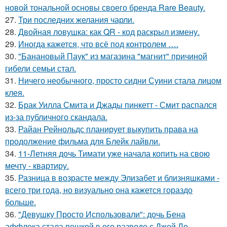
новой тональной основы своего бренда Rare Beauty.
27.
Три последних желания чарли.
28.
Двойная ловушка: как QR - код раскрыл измену.
29.
Иногда кажется, что всё под контролем ….
30.
"Банановый Паук" из магазина "магнит" причиной
гибели семьи стал.
31.
Ничего необычного, просто сидни Суини стала лицом
клея.
32.
Брак Уилла Смита и Джады пинкетт - Смит распался
из-за публичного скандала.
33.
Райан Рейнольдс планирует выкупить права на
продолжение фильма для Блейк лайвли.
34.
11-Летняя дочь Тимати уже начала копить на свою
мечту - квартиру.
35.
Разница в возрасте между Элизабет и близняшками -
всего три года, но визуально она кажется гораздо
больше.
36.
"Девушку Просто Использовали": дочь Бена
аффлека стала пешкой в его разводе с Джей Ло.