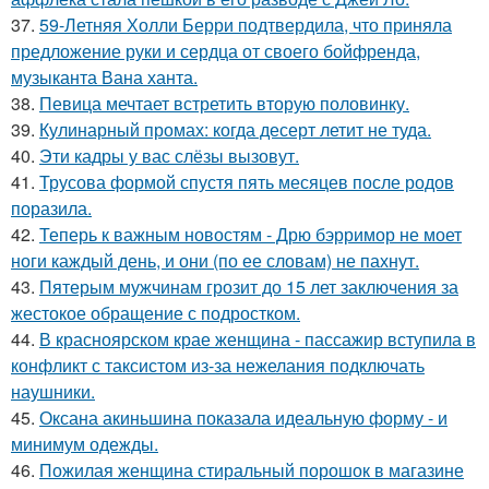
37.
59-Летняя Холли Берри подтвердила, что приняла
предложение руки и сердца от своего бойфренда,
музыканта Вана ханта.
38.
Певица мечтает встретить вторую половинку.
39.
Кулинарный промах: когда десерт летит не туда.
40.
Эти кадры у вас слёзы вызовут.
41.
Трусова формой спустя пять месяцев после родов
поразила.
42.
Теперь к важным новостям - Дрю бэрримор не моет
ноги каждый день, и они (по ее словам) не пахнут.
43.
Пятерым мужчинам грозит до 15 лет заключения за
жестокое обращение с подростком.
44.
В красноярском крае женщина - пассажир вступила в
конфликт с таксистом из-за нежелания подключать
наушники.
45.
Оксана акиньшина показала идеальную форму - и
минимум одежды.
46.
Пожилая женщина стиральный порошок в магазине