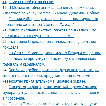
кадрами свежей фотосессии.
19.
В Москве погибла актриса Ксения добромилова,
известная по клипу Hammali & Navai "Девочка - Война".
20.
Оливия уайлд напугала фанатов своим видом: что
произошло со звездой "Доктора Хауса"?
21.
"Ушло Миллениальство": глюкоза призналась, что
превращается из мультяшки в человека.
22.
Екатерина Варнава призналась, что ещё сильнее
похудела.
23.
53-Летняя Кэмерон диаз с мужем Бенджи мэдденом
выбрались на прогулку по Нью-йорку с младшеньким -
годовалым кардиналом.
24.
Барби Феррейра произвела фурор на презентации
своего нового проекта, представ перед камерами в
невероятно притягательном и мрачном образе.
25.
Эта фотография, где знаменитый тореро Альваро
мунера рухнул на песок арены, запечатлела не падение,
а прозрение.
26.
Селена Гомес посетила вечеринку в честь запуска