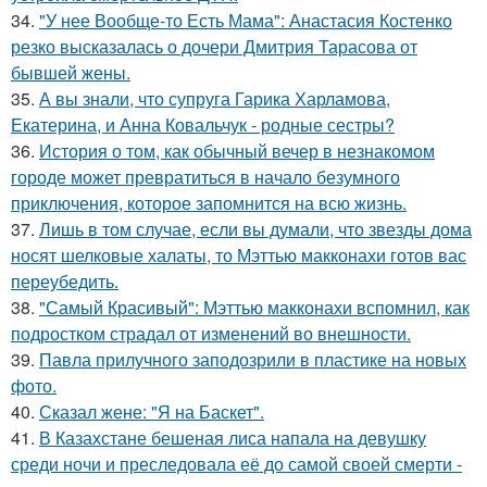
34.
"У нее Вообще-то Есть Мама": Анастасия Костенко
резко высказалась о дочери Дмитрия Тарасова от
бывшей жены.
35.
А вы знали, что супруга Гарика Харламова,
Екатерина, и Анна Ковальчук - родные сестры?
36.
История о том, как обычный вечер в незнакомом
городе может превратиться в начало безумного
приключения, которое запомнится на всю жизнь.
37.
Лишь в том случае, если вы думали, что звезды дома
носят шелковые халаты, то Мэттью макконахи готов вас
переубедить.
38.
"Самый Красивый": Мэттью макконахи вспомнил, как
подростком страдал от изменений во внешности.
39.
Павла прилучного заподозрили в пластике на новых
фото.
40.
Сказал жене: "Я на Баскет".
41.
В Казахстане бешеная лиса напала на девушку
среди ночи и преследовала её до самой своей смерти -