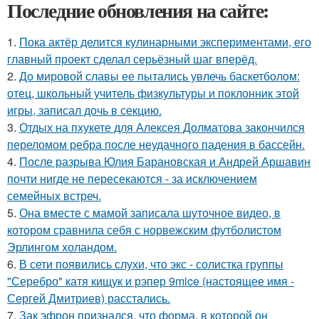
Последние обновления на сайте:
1.
Пока актёр делится кулинарными экспериментами, его
главный проект сделал серьёзный шаг вперёд.
2.
До мировой славы ее пытались увлечь баскетболом:
отец, школьный учитель физкультуры и поклонник этой
игры, записал дочь в секцию.
3.
Отдых на пхукете для Алексея Долматова закончился
переломом ребра после неудачного падения в бассейн.
4.
После разрыва Юлия Барановская и Андрей Аршавин
почти нигде не пересекаются - за исключением
семейных встреч.
5.
Она вместе с мамой записала шуточное видео, в
котором сравнила себя с норвежским футболистом
Эрлингом холандом.
6.
В сети появились слухи, что экс - солистка группы
"Серебро" катя кищук и рэпер 9mice (настоящее имя -
Сергей Дмитриев) расстались.
7.
Зак эфрон признался, что форма, в которой он