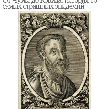
Масштабная пандемия
самых страшных эпидемий