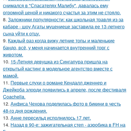
снимался в "Спасателях Малибу", давалась ему
огромной ценой и никакого счастья за этим не стояло.
8.
Заложники популярности: как школьная травля из-за
кабаре - шоу Агаты муцениеце заставила ее 13-летнего
сына уйти к отцу.
9.
Каждый раз когда вижу летние топы и маленькие
бандо, всё, у меня начинается внутренний торг с
животом.
10.
15-Летняя девушка из Сингапура пришла на
открытый кастинг в модельное агентство вместе с
мамой.
11.
Первые слухи о романе Кендалл дженнер и
Джейкоба элорди появились в апреле, после фестиваля
Coachella.
12.
Анфиса Чехова поделилась фото в бикини в честь
48-го дня рождения.
13.
Анне пересильд исполнилось 17 лет.
14.
Назад в 90-е: зажигательная степ - аэробика в FH на