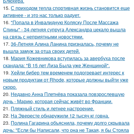
Блюхера.
15.
С приходом тепла спортивная жизнь становится еще
активнее - и это нас только радует.
16.
"Попала в Инвалидную Коляску После Массажа
Спины" - 34-летняя супруга Александра цекало вышла
на связь с неприятными новостями.
17.
36-Летняя Алина Ланина призналась, почему не
вышла замуж за отца своих детей.
18.
Мария Кожевникова вступилась за авербуха после
скандала: "В 15 лет Лиза Была уже Женщиной".
19.
Хейли бибер тем временем подогревает интерес к
новым продуктам от Rhode, которые должны выйти уже
скоро.
20.
Недавно Анна Плетнёва показала повзрослевшую
дочь - Марию, которая сейчас живёт во Франции.
21.
Пляжный стиль и летнее настроение.
22.
На Эвересте обнаружили 12 тысяч кг говна.
23.
Полина Гагарина объяснила, почему долго скрывала
дочь: "Если бы Написали, что она не Такая, я бы Стояла