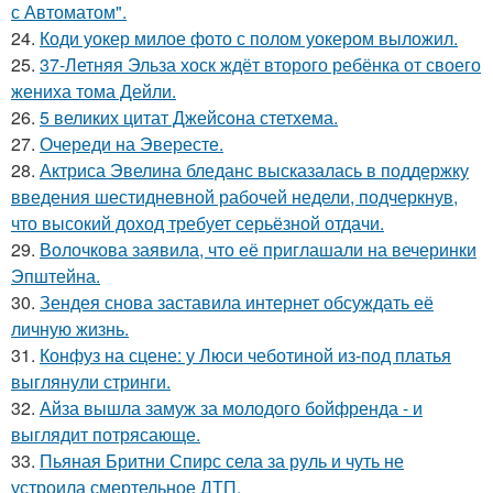
с Автоматом".
24.
Коди уокер милое фото с полом уокером выложил.
25.
37-Летняя Эльза хоск ждёт второго ребёнка от своего
жениха тома Дейли.
26.
5 великих цитат Джейсoна стетхема.
27.
Очереди на Эвересте.
28.
Актриса Эвелина бледанс высказалась в поддержку
введения шестидневной рабочей недели, подчеркнув,
что высокий доход требует серьёзной отдачи.
29.
Волочкова заявила, что её приглашали на вечеринки
Эпштейна.
30.
Зендея снова заставила интернет обсуждать её
личную жизнь.
31.
Конфуз на сцене: у Люси чеботиной из-под платья
выглянули стринги.
32.
Айза вышла замуж за молодого бойфренда - и
выглядит потрясающе.
33.
Пьяная Бритни Спирс села за руль и чуть не
устроила смертельное ДТП.