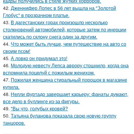
кадры получились в стиле жутких хорроров.
42.
Дженнифер Лопес в 56 лет вышла на "Золотой
Глобус" в прозрачном платье.
43.
В дагестанских горах произошло несколько
столкновений автомобилей, которые затем по инерции
скатились по склону снега один за другим.
44.
Что может быть лучше, чем путешествие на авто со
своим псом!
45.
А ловко он придумал это!
46.
Молодую невесту Лепса аврору стошнило, когда она
вспомнила поцелуй с пожилым женихом.
47.
Пожилая женщина стиральный порошок в магазине
купила.
48.
Нелли фуртадо завершает карьеру: фанаты думают,
все дело в буллинге из-за фигуры.
49.
"Вы что, голубых кровей?
50.
Татьяна буланова показала свою новую группу
танцоров.