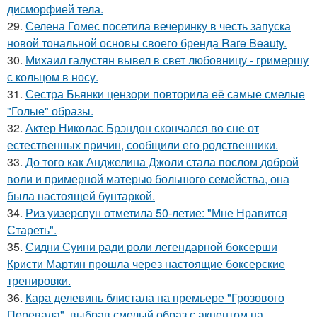
дисморфией тела.
29.
Селена Гомес посетила вечеринку в честь запуска
новой тональной основы своего бренда Rare Beauty.
30.
Михаил галустян вывел в свет любовницу - гримершу
с кольцом в носу.
31.
Сестра Бьянки цензори повторила её самые смелые
"Голые" образы.
32.
Актер Николас Брэндон скончался во сне от
естественных причин, сообщили его родственники.
33.
До того как Анджелина Джоли стала послом доброй
воли и примерной матерью большого семейства, она
была настоящей бунтаркой.
34.
Риз уизерспун отметила 50-летие: "Мне Нравится
Стареть".
35.
Сидни Суини ради роли легендарной боксерши
Кристи Мартин прошла через настоящие боксерские
тренировки.
36.
Кара делевинь блистала на премьере "Грозового
Перевала", выбрав смелый образ с акцентом на