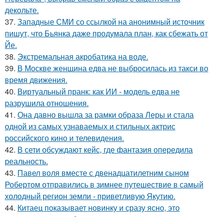
декольте.
37.
Западные СМИ со ссылкой на анонимный источник
пишут, что Бьянка даже продумала план, как сбежать от
Йе.
38.
Экстремальная акробатика на воде.
39.
В Москве женщина едва не выбросилась из такси во
время движения.
40.
Виртуальный пранк: как ИИ - модель едва не
разрушила отношения.
41.
Она давно вышла за рамки образа Леры и стала
одной из самых узнаваемых и стильных актрис
российского кино и телевидения.
42.
В сети обсуждают кейс, где фантазия опередила
реальность.
43.
Павел воля вместе с двенадцатилетним сыном
Робертом отправились в зимнее путешествие в самый
холодный регион земли - приветливую Якутию.
44.
Китаец показывает новинку и сразу ясно, это