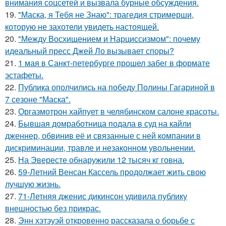
внимания соцсетей и вызвала бурные обсуждения.
19.
"Маска, я Тебя не Знаю": трагедия стримерши,
которую не захотели увидеть настоящей.
20.
"Между Восхищением и Нарциссизмом": почему
идеальный пресс Джей Ло вызывает споры?
21.
1 мая в Санкт-петербурге прошел забег в формате
эстафеты.
22.
Публика ополчились на победу Полины Гагариной в
7 сезоне "Маска".
23.
Оргазмотрон хайпует в челябинском салоне красоты.
24.
Бывшая домработница подала в суд на кайли
дженнер, обвинив её и связанные с ней компании в
дискриминации, травле и незаконном увольнении.
25.
На Эвересте обнаружили 12 тысяч кг говна.
26.
59-Летний Венсан Кассель продолжает жить свою
лучшую жизнь.
27.
71-Летняя дженис дикинсон удивила публику
внешностью без прикрас.
28.
Энн хэтэуэй откровенно рассказала о борьбе с