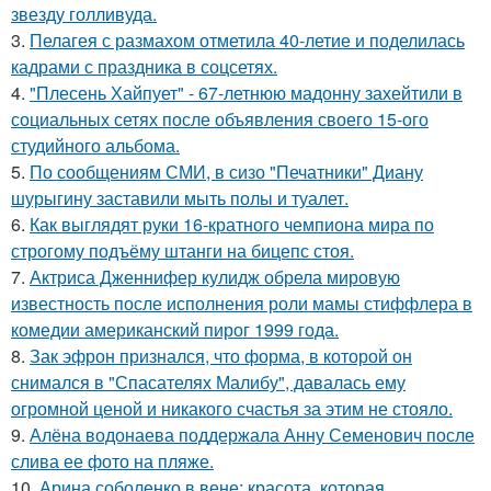
звезду голливуда.
3.
Пелагея с размахом отметила 40-летие и поделилась
кадрами с праздника в соцсетях.
4.
"Плесень Хайпует" - 67-летнюю мадонну захейтили в
социальных сетях после объявления своего 15-ого
студийного альбома.
5.
По сообщениям СМИ, в сизо "Печатники" Диану
шурыгину заставили мыть полы и туалет.
6.
Как выглядят руки 16-кратного чемпиона мира по
строгому подъёму штанги на бицепс стоя.
7.
Актриса Дженнифер кулидж обрела мировую
известность после исполнения роли мамы стиффлера в
комедии американский пирог 1999 года.
8.
Зак эфрон признался, что форма, в которой он
снимался в "Спасателях Малибу", давалась ему
огромной ценой и никакого счастья за этим не стояло.
9.
Алёна водонаева поддержала Анну Семенович после
слива ее фото на пляже.
10.
Арина соболенко в вене: красота, которая