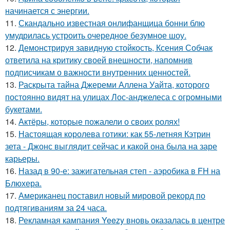
начинается с энергии.
11.
Скандально известная онлифанщица бонни блю
умудрилась устроить очередное безумное шоу.
12.
Демонстрируя завидную стойкость, Ксения Собчак
ответила на критику своей внешности, напомнив
подписчикам о важности внутренних ценностей.
13.
Раскрыта тайна Джереми Аллена Уайта, которого
постоянно видят на улицах Лос-анджелеса с огромными
букетами.
14.
Актёры, которые пожалели о своих ролях!
15.
Настоящая королева готики: как 55-летняя Кэтрин
зета - Джонс выглядит сейчас и какой она была на заре
карьеры.
16.
Назад в 90-е: зажигательная степ - аэробика в FH на
Блюхера.
17.
Американец поставил новый мировой рекорд по
подтягиваниям за 24 часа.
18.
Рекламная кампания Yeezy вновь оказалась в центре