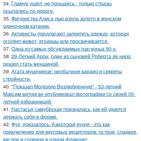
34.
Гламур ушёл, не прощаясь - только стразы
осыпались по дороге.
35.
Фигуристка Алиса лью взяла золото в женском
одиночном катании.
36.
Активисты предлагают запретить одежду, которая
оголяет живот, ягодицы или просвечивается.
37.
Одна из самых обсуждаемых пар конца 90-х.
38.
29-Летний Арон, один из сыновей Роберта де ниро,
решил стать женщиной.
39.
Агата муцениеце: необычное кардио и секреты
стройности.
40.
"Показал Молодую Возлюбленную" - 53-летний
Максим виторган опубликовал фотографии со своей 35-
летней избранницей.
41.
Настасья самубрская призналась, как ей удается
держать себя в форме.
42.
Фух, показалось. Азиатская кухня - это как
приключение для вкусовых рецепторов: острое, сладкое,
кислое и соленое в одном флаконе!