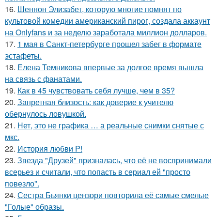
16.
Шеннон Элизабет, которую многие помнят по
культовой комедии американский пирог, создала аккаунт
на Onlyfans и за неделю заработала миллион долларов.
17.
1 мая в Санкт-петербурге прошел забег в формате
эстафеты.
18.
Елена Темникова впервые за долгое время вышла
на связь с фанатами.
19.
Как в 45 чувствовать себя лучше, чем в 35?
20.
Запретная близость: как доверие к учителю
обернулось ловушкой.
21.
Нет, это не графика … а реальные снимки снятые с
мкс.
22.
История любви P!
23.
Звезда "Друзей" призналась, что её не воспринимали
всерьез и считали, что попасть в сериал ей "просто
повезло".
24.
Сестра Бьянки цензори повторила её самые смелые
"Голые" образы.