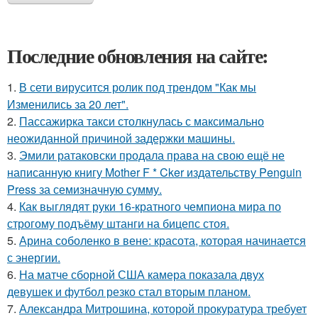
Последние обновления на сайте:
1.
В сети вирусится ролик под трендом "Как мы
Изменились за 20 лет".
2.
Пассажирка такси столкнулась с максимально
неожиданной причиной задержки машины.
3.
Эмили ратаковски продала права на свою ещё не
написанную книгу Mother F * Cker издательству Penguin
Press за семизначную сумму.
4.
Как выглядят руки 16-кратного чемпиона мира по
строгому подъёму штанги на бицепс стоя.
5.
Арина соболенко в вене: красота, которая начинается
с энергии.
6.
На матче сборной США камера показала двух
девушек и футбол резко стал вторым планом.
7.
Александра Митрошина, которой прокуратура требует