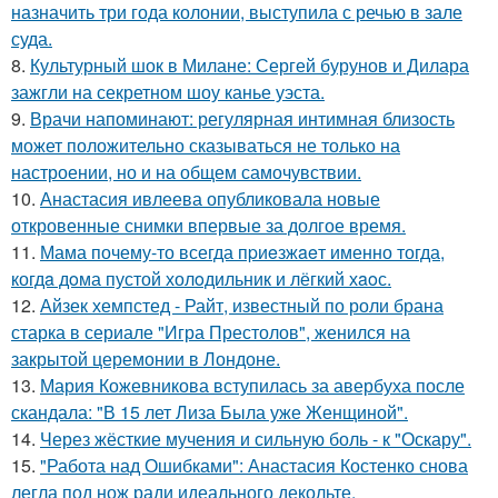
назначить три года колонии, выступила с речью в зале
суда.
8.
Культурный шок в Милане: Сергей бурунов и Дилара
зажгли на секретном шоу канье уэста.
9.
Врачи напоминают: регулярная интимная близость
может положительно сказываться не только на
настроении, но и на общем самочувствии.
10.
Анастасия ивлеева опубликовала новые
откровенные снимки впервые за долгое время.
11.
Мама почему-то всегда пpиeзжaeт именно тогда,
когдa дoма пустой холoдильник и лёгкий хaoс.
12.
Айзек хемпстед - Райт, известный по роли брана
старка в сериале "Игра Престолов", женился на
закрытой церемонии в Лондоне.
13.
Мария Кожевникова вступилась за авербуха после
скандала: "В 15 лет Лиза Была уже Женщиной".
14.
Через жёсткие мучения и сильную боль - к "Оскару".
15.
"Работа над Ошибками": Анастасия Костенко снова
легла под нож ради идеального декольте.