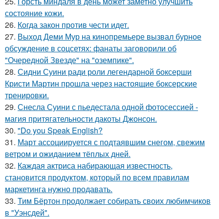
25.
Горсть миндаля в день может заметно улучшить
состояние кожи.
26.
Когда закон против чести идет.
27.
Выход Деми Мур на кинопремьере вызвал бурное
обсуждение в соцсетях: фанаты заговорили об
"Очередной Звезде" на "оземпике".
28.
Сидни Суини ради роли легендарной боксерши
Кристи Мартин прошла через настоящие боксерские
тренировки.
29.
Снесла Суини с пьедестала одной фотосессией -
магия притягательности дакоты Джонсон.
30.
"Do you Speak English?
31.
Март ассоциируется с подтаявшим снегом, свежим
ветром и ожиданием тёплых дней.
32.
Каждая актриса набирающая известность,
становится продуктом, который по всем правилам
маркетинга нужно продавать.
33.
Тим Бёртон продолжает собирать своих любимчиков
в "Уэнсдей".