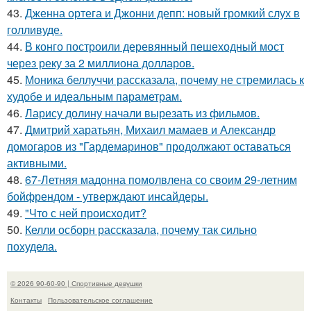
43.
Дженна ортега и Джонни депп: новый громкий слух в
голливуде.
44.
В конго построили деревянный пешеходный мост
через реку за 2 миллиона долларов.
45.
Моника беллуччи рассказала, почему не стремилась к
худобе и идеальным параметрам.
46.
Ларису долину начали вырезать из фильмов.
47.
Дмитрий харатьян, Михаил мамаев и Александр
домогаров из "Гардемаринов" продолжают оставаться
активными.
48.
67-Летняя мадонна помолвлена со своим 29-летним
бойфрендом - утверждают инсайдеры.
49.
"Что с ней происходит?
50.
Келли осборн рассказала, почему так сильно
похудела.
© 2026 90-60-90 | Спортивные девушки
Контакты
Пользовательское соглашение