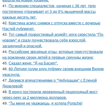
41.
По мнению специалистов, начиная с 36 лет, тело
постепенно утрачивает от 3 до 5% мышечной массы
каждые десять лет.
42.
Кристина асмус снимок с отпуска вместе с дочерью
Настей публикует.
43.
Тот самый подростковый апдейт: ноги скрестила "По-
новому" и сразу почувствовала себя взрослой,
загадочной и опасной.
44.
Российские звездные отцы, которые присутствовали
на рождении своих детей в первые секунды жизни:
45.
Сказал жене: "Я на Баскет".
46.
80-Летняя голди хоун публику своим внешним Видом
ужаснула.
47.
Делимся впечатлениями о "Чебурашки" с Еленой
Яковлевой!
48.
В конго построили деревянный пешеходный мост
через реку за 2 миллиона долларов.
49.
"Ты меня не уважаешь, я хотела Porsche!