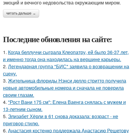
эмоций и вечного недовольства окружающим миром.
читать дальше →
Последние обновления на сайте:
1.
Когда беллуччи сыграла Клеопатру, ей было 36-37 лет,
и именно тогда она находилась на вершине карьеры.
2.
Легендарная группа "БИС" заявила о возвращении на
сцену.
3.
Жительница флориды Нэнси делло стритто получила
новые автомобильные номера и сначала не поверила
своим глазам.
4.
"Рост Вани 175 см": Елена Ваенга снялась с мужем и
13-летним сыном.
5.
Элизабет Хёрли в 61 снова доказала: возраст - не
приговор стилю.
6.
Анастасия костенко поддержала Анастасию Решетову