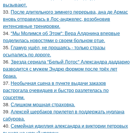
вызывают.
33.
После длительного зимнего перерыва, ана де Армас
вновь отправилась в Лос-анджелес, возобновив
интенсивные тренировки.
34.
"Мы Молимся об Этом": Вера Алдонина впервые
поделилась новостями о своем больном отце.
35.
Гламур ушёл, не прощаясь - только стразы
осыпались по дороге.
36.
Звезда сериала "Белый Лотос" Александра даддарио
разводится с мужем Эндрю формом после трёх лет
брака.
37.
Необычная сцена в пункте выдачи заказов
растрогала очевидцев и быстро разлетелась по
соцсетям.
38.
Слишком мощная страховка.
39.
Алексей щербаков прилетел в поддержать нурлана
сабурова.
40.
Семейная идиллия александра и виктории петровых
вышла на новый уровень.