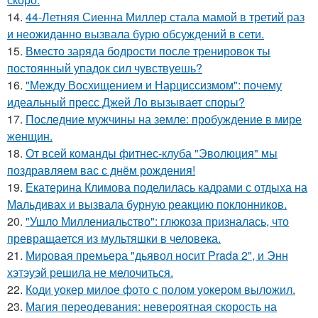
14.
44-Летняя Сиенна Миллер стала мамой в третий раз
и неожиданно вызвала бурю обсуждений в сети.
15.
Вместо заряда бодрости после тренировок ты
постоянный упадок сил чувствуешь?
16.
"Между Восхищением и Нарциссизмом": почему
идеальный пресс Джей Ло вызывает споры?
17.
Последние мужчины на земле: пробуждение в мире
женщин.
18.
От всей команды фитнес-клуба "Эволюция" мы
поздравляем вас с днём рождения!
19.
Екатерина Климова поделилась кадрами с отдыха на
Мальдивах и вызвала бурную реакцию поклонников.
20.
"Ушло Миллениальство": глюкоза призналась, что
превращается из мультяшки в человека.
21.
Мировая премьера "дьявол носит Prada 2", и Энн
хэтэуэй решила не мелочиться.
22.
Коди уокер милое фото с полом уокером выложил.
23.
Магия переодевания: невероятная скорость на