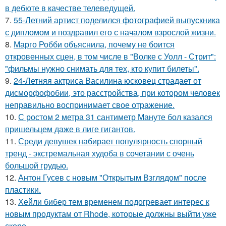
в дебюте в качестве телеведущей.
7.
55-Летний артист поделился фотографией выпускника
с дипломом и поздравил его с началом взрослой жизни.
8.
Марго Робби объяснила, почему не боится
откровенных сцен, в том числе в "Волке с Уолл - Стрит":
"фильмы нужно снимать для тех, кто купит билеты".
9.
24-Летняя актриса Василина юсковец страдает от
дисморфофобии, это расстройства, при котором человек
неправильно воспринимает свое отражение.
10.
С ростом 2 метра 31 сантиметр Мануте бол казался
пришельцем даже в лиге гигантов.
11.
Среди девушек набирает популярность спорный
тренд - экстремальная худоба в сочетании с очень
большой грудью.
12.
Антон Гусев с новым "Открытым Взглядом" после
пластики.
13.
Хейли бибер тем временем подогревает интерес к
новым продуктам от Rhode, которые должны выйти уже
скоро.