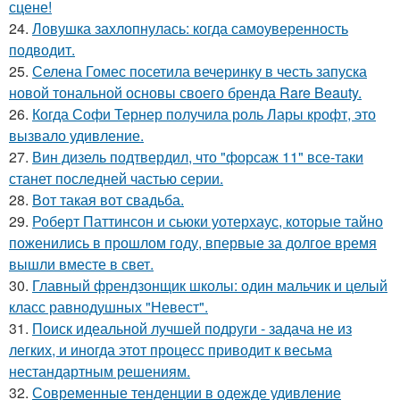
сцене!
24.
Ловушка захлопнулась: когда самоуверенность
подводит.
25.
Селена Гомес посетила вечеринку в честь запуска
новой тональной основы своего бренда Rare Beauty.
26.
Когда Софи Тернер получила роль Лары крофт, это
вызвало удивление.
27.
Вин дизель подтвердил, что "форсаж 11" все-таки
станет последней частью серии.
28.
Вот такая вот свадьба.
29.
Роберт Паттинсон и сьюки уотерхаус, которые тайно
поженились в прошлом году, впервые за долгое время
вышли вместе в свет.
30.
Главный френдзонщик школы: один мальчик и целый
класс равнодушных "Невест".
31.
Поиск идеальной лучшей подруги - задача не из
легких, и иногда этот процесс приводит к весьма
нестандартным решениям.
32.
Современные тенденции в одежде удивление