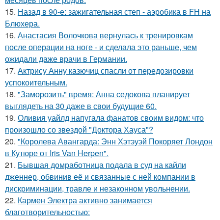
15.
Назад в 90-е: зажигательная степ - аэробика в FH на
Блюхера.
16.
Анастасия Волочкова вернулась к тренировкам
после операции на ноге - и сделала это раньше, чем
ожидали даже врачи в Германии.
17.
Актрису Анну казючиц спасли от передозировки
успокоительным.
18.
"Заморозить" время: Анна седокова планирует
выглядеть на 30 даже в свои будущие 60.
19.
Оливия уайлд напугала фанатов своим видом: что
произошло со звездой "Доктора Хауса"?
20.
"Королева Авангарда: Энн Хэтэуэй Покоряет Лондон
в Кутюре от Iris Van Herpen".
21.
Бывшая домработница подала в суд на кайли
дженнер, обвинив её и связанные с ней компании в
дискриминации, травле и незаконном увольнении.
22.
Кармен Электра активно занимается
благотворительностью: