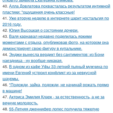
40.
Алла Довлатова похвасталась результатом интимной
пластики: "ощущения очень классные!
41.
Уже вторую неделю в интернете царит ностальгия по
2016 году.
42.
Юлия Высоцкая о состоянии дочери.
43.
Валя карнавал недавно поделилась яркими
моментами с отдыха, опубликовав фото, на котором она
демонстрирует свою фигуру в купальнике.
44.
Энджи вынесла вердикт без сантиментов: из Бони
наездница - ну вообще никакая.
45.
В одном из кафе Уфы 33-летний пьяный мужчина по
имени Евгений устроил конфликт из-за невкусной
шаурмы.
46.
"Подожди, зайка, подожди, не начинай рожать прямо
в машине!
47.
Актриса Эмилия Кларк - за естественность, а не за
вечную молодость.
48.
55-Летняя дженнифер лопес получила тяжелую