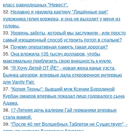
класс равнодушных "Невест".
32.
Недавно я увидела картину "Лишённые рая"
художника гелия коржева, и она не выходит у меня из
головы.
33.
Уровень заботы, который мы заслужили - или просто
самый изощренный способ устроить потоп в спальне?
34.
Почему оперативная память такая дорогая?
35.
Она вложила 135 тысяч долларов, чтобы
максимально приблизить свою внешность к кукле.
36.
"Я Хочу Детей ОТ ЙЕ" - новая жена канье уэста,
Бьянка цензори, впервые дала откровенное интервью
для Vanity Fair.
37.
"Копия Теоны": бывший муж Ксении Бородиной
Курбан омаров впервые показал лицо годовалого сына
Адама.
38.
17-Летняя дочь валерии Гай германики впервые
стала мамой.
39.
"После 40 лет Волшебных Таблеток не Существует", -
открыто заявила Екатерина Климова.