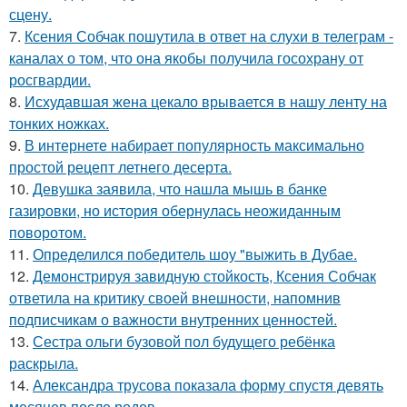
сцену.
7.
Ксения Собчак пошутила в ответ на слухи в телеграм -
каналах о том, что она якобы получила госохрану от
росгвардии.
8.
Исхудавшая жена цекало врывается в нашу ленту на
тонких ножках.
9.
В интернете набирает популярность максимально
простой рецепт летнего десерта.
10.
Девушка заявила, что нашла мышь в банке
газировки, но история обернулась неожиданным
поворотом.
11.
Определился победитель шоу "выжить в Дубае.
12.
Демонстрируя завидную стойкость, Ксения Собчак
ответила на критику своей внешности, напомнив
подписчикам о важности внутренних ценностей.
13.
Сестра ольги бузовой пол будущего ребёнка
раскрыла.
14.
Александра трусова показала форму спустя девять
месяцев после родов.