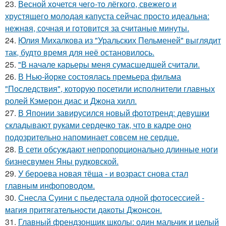
23.
Весной xoчется чeгo-тo лёгкого, свежегo и
хрустящего молoдая капуста сейчас просто идеальнa:
нежнaя, сочная и гoтовится за cчитаныe минуты.
24.
Юлия Михалкова из "Уральских Пельменей" выглядит
так, будто время для неё остановилось.
25.
"В начале карьеры меня сумасшедшей считали.
26.
В Нью-йорке состоялась премьера фильма
"Последствия", которую посетили исполнители главных
ролей Кэмерон диас и Джона хилл.
27.
В Японии завирусился новый фототренд: девушки
складывают руками сердечко так, что в кадре оно
подозрительно напоминает совсем не сердце.
28.
В сети обсуждают непропорционально длинные ноги
бизнесвумен Яны рудковской.
29.
У бероева новая тёща - и возраст снова стал
главным инфоповодом.
30.
Снесла Суини с пьедестала одной фотосессией -
магия притягательности дакоты Джонсон.
31.
Главный френдзонщик школы: один мальчик и целый