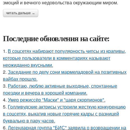
эмоций и вечного недовольства окружающим миром.
читать дальше →
Последние обновления на сайте:
1.
В соцсетях набирают популярность чипсы из крапивы,
которые пользователи в комментариях называют
неожиданно вкусными.
2.
Заседание по делу сони мармеладовой на позитивных
вайбах прошло.
3.
Работаю, люблю активные выходные, спонтанные
поездки и вечера в хорошей компании.
4.
Умер режиссёр "Маски" и "царя скорпионов".
5.
Голливудские актрисы устроили жесткую конкуренцию
в соцсетях, выкатив новые горячие кадры с разницей
буквально в пару часов.
6.
Легендарная группа "БИС" заявила о возвращении на