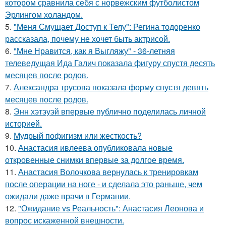
котором сравнила себя с норвежским футболистом
Эрлингом холандом.
5.
"Меня Смущает Доступ к Телу": Регина тодоренко
рассказала, почему не хочет быть актрисой.
6.
"Мне Нравится, как я Выгляжу" - 36-летняя
телеведущая Ида Галич показала фигуру спустя десять
месяцев после родов.
7.
Александра трусова показала форму спустя девять
месяцев после родов.
8.
Энн хэтэуэй впервые публично поделилась личной
историей.
9.
Мудрый пофигизм или жесткость?
10.
Анастасия ивлеева опубликовала новые
откровенные снимки впервые за долгое время.
11.
Анастасия Волочкова вернулась к тренировкам
после операции на ноге - и сделала это раньше, чем
ожидали даже врачи в Германии.
12.
"Ожидание vs Реальность": Анастасия Леонова и
вопрос искаженной внешности.