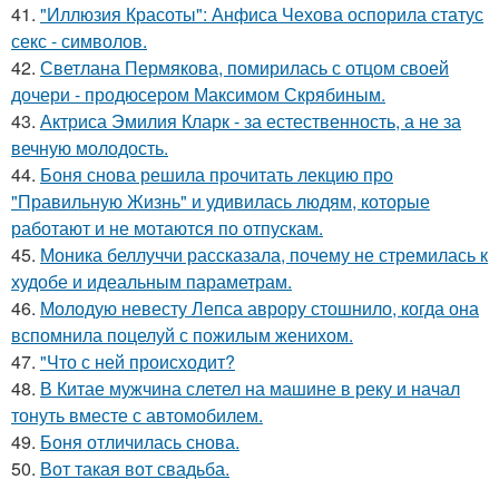
41.
"Иллюзия Красоты": Анфиса Чехова оспорила статус
секс - символов.
42.
Светлана Пермякова, помирилась с отцом своей
дочери - продюсером Максимом Скрябиным.
43.
Актриса Эмилия Кларк - за естественность, а не за
вечную молодость.
44.
Боня снова решила прочитать лекцию про
"Правильную Жизнь" и удивилась людям, которые
работают и не мотаются по отпускам.
45.
Моника беллуччи рассказала, почему не стремилась к
худобе и идеальным параметрам.
46.
Молодую невесту Лепса аврору стошнило, когда она
вспомнила поцелуй с пожилым женихом.
47.
"Что с ней происходит?
48.
В Китае мужчина слетел на машине в реку и начал
тонуть вместе с автомобилем.
49.
Боня отличилась снова.
50.
Вот такая вот свадьба.