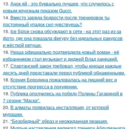
13.
Анок яй - это буквально лучшее, что случилось с
новым круизным показом Gucci.
14.
Вместо заряда бодрости после тренировок ты
постоянный упадок сил чувствуешь?
15.
Ice Spice снова обсуждают в сети - на этот раз из-за
фото, где она показала фигуру без идеальных ракурсов
и жёсткой ретуши.
16.
Нюша официально подтвердила новый роман - её
избранником стал музыкант и диджей Влад ханецкий.
17.
Спартанский закон требовал, чтобы юноши каждые
десять дней представали перед публикой обнаженными.
18.
Ксения Бородина пожаловалась на лишний вес и
отсутствие прогресса в похудении.
19.
Публика ополчились на победу Полины Гагариной в
7 сезоне "Маска".
20.
В алматы появилась инсталляция, от которой
мурашки.
21.
"Безобидный" образ и неожиданная реакция.
22.
Мудрые наставления великого тренера Абдулманапа