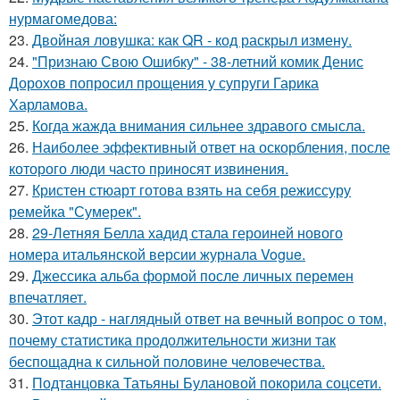
нурмагомедова:
23.
Двойная ловушка: как QR - код раскрыл измену.
24.
"Признаю Свою Ошибку" - 38-летний комик Денис
Дорохов попросил прощения у супруги Гарика
Харламова.
25.
Когда жажда внимания сильнее здравого смысла.
26.
Наиболее эффективный ответ на оскорбления, после
которого люди часто приносят извинения.
27.
Кристен стюарт готова взять на себя режиссуру
ремейка "Сумерек".
28.
29-Летняя Белла хадид стала героиней нового
номера итальянской версии журнала Vogue.
29.
Джессика альба формой после личных перемен
впечатляет.
30.
Этот кадр - наглядный ответ на вечный вопрос о том,
почему статистика продолжительности жизни так
беспощадна к сильной половине человечества.
31.
Подтанцовка Татьяны Булановой покорила соцсети.