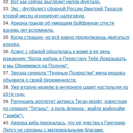
32.
Вот как сейчас выглядит нелли фуртадо.
33.
Экс - футболист сборной России Дмитрий Тарасов
второй месяц игнорирует налоговую.
34.
Ариана гранде об умершем бойфренде спустя
восемь лет вспомнила.
35.
Когда страшно, но всё равно продолжаешь двигаться
вперёд.
36.
Асмус с обидой обратилась к маме в ее день
рождения: "Когда-нибудь я Перестану Тебе Доказывать,
и мы Обнимемся на Полную".
37.
Звезда сериала "Трудные Подростки" мила ершова
объявила о своей беременности.
38.
Уже вторую неделю в интернете царит ностальгия по
2016 году.
39.
Рапунцель воплотит актриса Тиган крофт, известная
по сериалу "Титаны", а роль флинна - майло майнхэйм
("зомби").
40.
Аврора киба призналась, что её чувства к Григорию
Лепсу не связаны с материальными благами.