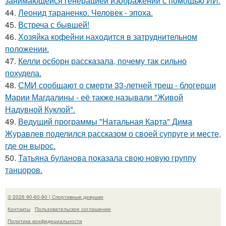
занимающейся генерацией изображений с помощью ИИ.
44.
Леонид тараненко. Человек - эпоха.
45.
Встреча с бывшей!
46.
Хозяйка кофейни находится в затруднительном
положении.
47.
Келли осборн рассказала, почему так сильно
похудела.
48.
СМИ сообщают о смерти 33-летней треш - блогерши
Марии Магдалины - её также называли "Живой
Надувной Куклой".
49.
Ведущий программы "Натальная Карта" Дима
Журавлев поделился рассказом о своей супруге и месте,
где он вырос.
50.
Татьяна буланова показала свою новую группу
танцоров.
© 2026 90-60-90 | Спортивные девушки
Контакты
Пользовательское соглашение
Политика конфидециальности