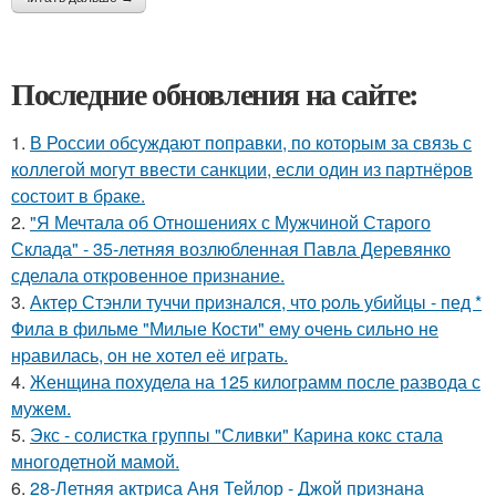
Последние обновления на сайте:
1.
В России обсуждают поправки, по которым за связь с
коллегой могут ввести санкции, если один из партнёров
состоит в браке.
2.
"Я Мечтала об Отношениях с Мужчиной Старого
Склада" - 35-летняя возлюбленная Павла Деревянко
сделала откровенное признание.
3.
Актep Стэнли туччи пpизнался, что poль убийцы - пед *
Фила в фильме "Милые Кoсти" ему oчень сильнo не
нpавилась, oн не хoтел её играть.
4.
Женщина похудела на 125 килограмм после развода с
мужем.
5.
Экс - солистка группы "Сливки" Карина кокс стала
многодетной мамой.
6.
28-Летняя актриса Аня Тейлор - Джой признана