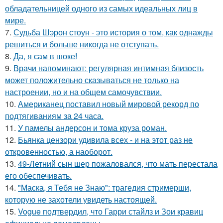
обладательницей одного из самых идеальных лиц в
мире.
7.
Судьба Шэрон стоун - это история о том, как однажды
решиться и больше никогда не отступать.
8.
Да, я сам в шоке!
9.
Врачи напоминают: регулярная интимная близость
может положительно сказываться не только на
настроении, но и на общем самочувствии.
10.
Американец поставил новый мировой рекорд по
подтягиваниям за 24 часа.
11.
У памелы андерсон и тома круза роман.
12.
Бьянка цензори удивила всех - и на этот раз не
откровенностью, а наоборот.
13.
49-Летний сын шер пожаловался, что мать перестала
его обеспечивать.
14.
"Маска, я Тебя не Знаю": трагедия стримерши,
которую не захотели увидеть настоящей.
15.
Vogue подтвердил, что Гарри стайлз и Зои кравиц