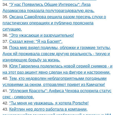
34.
"У нас Появились Общие Интересы": Лиза
Арзамасова показала полуторагодовалую дочь.
35.
Оксана Самойлова решила разом пресечь слухи о
пластических операциях и публично прояснила
ситуацию.
36.
"Это ужасающе и разрушительно!
37.
Сказал жене: "Я на Баскет".
38.
Пока мир видел подиумы, обложки и громкие титулы,
Анок яй проживала совсем другую реальность - тихую и
изнуряющую борьбу за жизнь.
39.
Юля Гаврилина поделилась новой серией снимков - и
на этот раз акцент явно сделан на фигуре и настроении.
40.
Тем, кто недоволен неблагоприятными погодными
условиями за окном, отправляют привет из Камчатки!
41.
"Иллюзия Красоты": Анфиса Чехова оспорила статус
секс - символов.
42.
"Ты меня не уважаешь, я хотела Porsche!
43.
Кейтлин нер долго работала в компании,