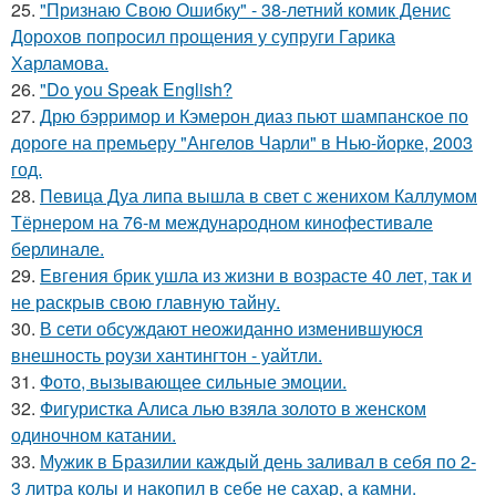
25.
"Признаю Свою Ошибку" - 38-летний комик Денис
Дорохов попросил прощения у супруги Гарика
Харламова.
26.
"Do you Speak English?
27.
Дрю бэрримор и Кэмерон диаз пьют шампанское по
дороге на премьеру "Ангелов Чарли" в Нью-йорке, 2003
год.
28.
Певица Дуа липа вышла в свет с женихом Каллумом
Тёрнером на 76-м международном кинофестивале
берлинале.
29.
Евгения брик ушла из жизни в возрасте 40 лет, так и
не раскрыв свою главную тайну.
30.
В сети обсуждают неожиданно изменившуюся
внешность роузи хантингтон - уайтли.
31.
Фото, вызывающее сильные эмоции.
32.
Фигуристка Алиса лью взяла золото в женском
одиночном катании.
33.
Мужик в Бразилии каждый день заливал в себя по 2-
3 литра колы и накопил в себе не сахар, а камни.