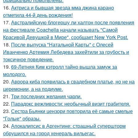
официально помолвлены.
16.
Актриса и бывшая звезда мма джина карано
отметила 44-й день рождения!
17.
Австралийскую блогершу ли халтон после появления
на фестивале Coachella начали называть "Самой
Красивой Девушкой в Мире", сообщает New York Post.
18.
После выпуска "Натальной Карты" с Олесей
Иванченко Артемия Лебедева захейтили за грубость и
токсичное поведение.
19.
69-Летняя Ким кэтролл тайно вышла замуж за
молодого.
20.
Аврора киба появилась в свадебном платье, но не на
церемонии, а на подиуме.
21.
Три последних желания чарли.
22.
Парадокс вежливости: необычный визит грабителя.
23.
Сестра Бьянки цензори повторила её самые смелые
"Голые" образы.
24.
Апокалипсис в Аргентине: страшный супершторм
обрушился на город хенераль вильегас.