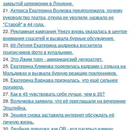
закрытой церемонии в Лондоне.
21.
Актриса Екатерина Волкова предположила, почему
руководство театра, откуда ее уволили, назвало ее
"Старой" в 44 года.
22.
Рекламная кампания Yeezy вновь оказалась в центре
внимания соцсетей и вызвала бурные обсуждения.
23.
60-Летняя Екатерина андреева восхитила
подписчиков фото в купальнике.
24.
Это Джим торп - американский легкоатлет.
25.
Екатерина Климова поделилась кадрами с отдыха на
Мальдивах и вызвала бурную реакцию поклонников.
26.
Екатерина Варнава призналась, что ещё сильнее
похудела.
27.
Как в 45 чувствовать себя лучше, чем в 35?
28.
Волочкова заявила, что её приглашали на вечеринки
Эпштейна.
29.
Зендея снова заставила интернет обсуждать её
личную жизнь.
30.
Двойная ловушка: как QR - код раскрыл измену.