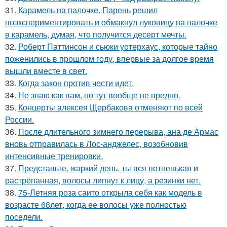
31.
Карамель на палочке. Парень решил
поэкспериментировать и обмакнул луковицу на палочке
в карамель, думая, что получится десерт мечты.
32.
Роберт Паттинсон и сьюки уотерхаус, которые тайно
поженились в прошлом году, впервые за долгое время
вышли вместе в свет.
33.
Когда закон против чести идет.
34.
Не знаю как вам, но тут вообще не вредно.
35.
Концерты алексея Щербакова отменяют по всей
России.
36.
После длительного зимнего перерыва, ана де Армас
вновь отправилась в Лос-анджелес, возобновив
интенсивные тренировки.
37.
Представьте, жаркий день, ты вся потненькая и
растрёпанная, волосы липнут к лицу, а резинки нет.
38.
75-Летняя роза саито открыла себя как модель в
возрасте 68лет, когда ее волосы уже полностью
поседели.