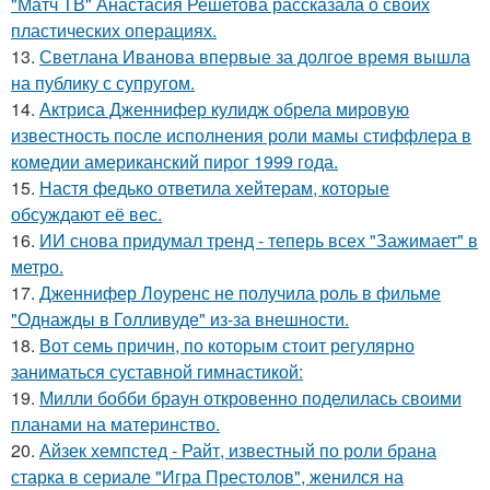
"Матч ТВ" Анастасия Решетова рассказала о своих
пластических операциях.
13.
Светлана Иванова впервые за долгое время вышла
на публику с супругом.
14.
Актриса Дженнифер кулидж обрела мировую
известность после исполнения роли мамы стиффлера в
комедии американский пирог 1999 года.
15.
Настя федько ответила хейтерам, которые
обсуждают её вес.
16.
ИИ снова придумал тренд - теперь всех "Зажимает" в
метро.
17.
Дженнифер Лоуренс не получила роль в фильме
"Однажды в Голливуде" из-за внешности.
18.
Вот семь причин, по которым стоит регулярно
заниматься суставной гимнастикой:
19.
Милли бобби браун откровенно поделилась своими
планами на материнство.
20.
Айзек хемпстед - Райт, известный по роли брана
старка в сериале "Игра Престолов", женился на