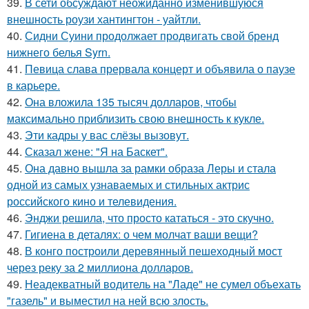
39.
В сети обсуждают неожиданно изменившуюся
внешность роузи хантингтон - уайтли.
40.
Сидни Суини продолжает продвигать свой бренд
нижнего белья Syrn.
41.
Певица слава прервала концерт и объявила о паузе
в карьере.
42.
Она вложила 135 тысяч долларов, чтобы
максимально приблизить свою внешность к кукле.
43.
Эти кадры у вас слёзы вызовут.
44.
Сказал жене: "Я на Баскет".
45.
Она давно вышла за рамки образа Леры и стала
одной из самых узнаваемых и стильных актрис
российского кино и телевидения.
46.
Энджи решила, что просто кататься - это скучно.
47.
Гигиена в деталях: о чем молчат ваши вещи?
48.
В конго построили деревянный пешеходный мост
через реку за 2 миллиона долларов.
49.
Неадекватный водитель на "Ладе" не сумел объехать
"газель" и выместил на ней всю злость.