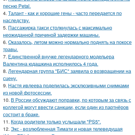
песню Petal.
4.
Талант - как и хорошие гены - часто передается по
наследству.
5.
Пассажирка такси столкнулась с максимально
неожиданной причиной задержки машины.
6.
Оказалось, летом можно нормально поднять на покосе
травы.
7.
Единственной внучке легендарного модельера
Валентина юдашкина исполнилось 4 года.
8.
Легендарная группа "БИС" заявила о возвращении на
сцену.
9.
Настя ивлеева поделилась эксклюзивными снимками
из новой фотосессии.
10.
В России обсуждают поправки, по которым за связь с
коллегой могут ввести санкции, если один из партнёров
состоит в браке.
11.
Когда родители только услышали "PS5".
12.
Экс - возлюбленная Тимати и новая телеведущая