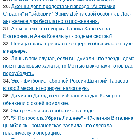
30.
Джонни депп предоставил звезде "Анатомии
Страсти" и "эйфории" Эрику Дэйну свой особняк в Лос-
анджелесе для бесплатного проживания.
31.
А вы знали, что супруга Гарика Харламова,
Екатерина, и Анна Ковальчук - родные сестры?
32.
Певица слава прервала концерт и объявила о паузе
в карьере.
33.
Лишь в том случае, если вы думали, что звезды дома
носят шелковые халаты, то Мэттью макконахи готов вас
переубедить.
34.
Экс - футболист сборной России Дмитрий Тарасов
второй месяц игнорирует налоговую.
35.
Дамиано Давид и его избранница дав Камерон
объявили о своей помолвке.
36.
Экстремальная акробатика на воде.
37.
"Я Попросила Убрать Лишнее" - 47-летняя Виталина
цымбалюк - романовская заявила, что сделала
пластическую операцию.