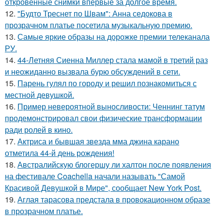
откровенные снимки впервые за долгое время.
12.
"Будто Треснет по Швам": Анна седокова в
прозрачном платье посетила музыкальную премию.
13.
Самые яркие образы на дорожке премии телеканала
РУ.
14.
44-Летняя Сиенна Миллер стала мамой в третий раз
и неожиданно вызвала бурю обсуждений в сети.
15.
Парень гулял по городу и решил познакомиться с
местной девушкой.
16.
Пример невероятной выносливости: Ченнинг татум
продемонстрировал свои физические трансформации
ради ролей в кино.
17.
Актриса и бывшая звезда мма джина карано
отметила 44-й день рождения!
18.
Австралийскую блогершу ли халтон после появления
на фестивале Coachella начали называть "Самой
Красивой Девушкой в Мире", сообщает New York Post.
19.
Аглая тарасова предстала в провокационном образе
в прозрачном платье.