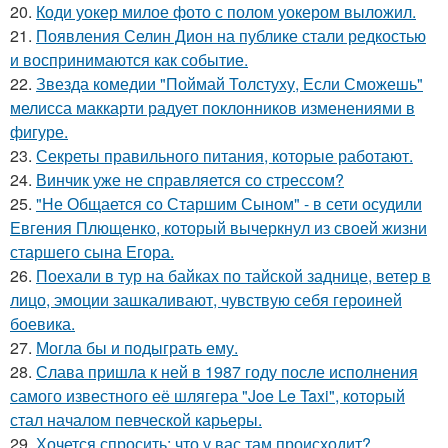
20.
Коди уокер милое фото с полом уокером выложил.
21.
Появления Селин Дион на публике стали редкостью
и воспринимаются как событие.
22.
Звезда комедии "Поймай Толстуху, Если Сможешь"
мелисса маккарти радует поклонников изменениями в
фигуре.
23.
Секреты правильного питания, которые работают.
24.
Винчик уже не справляется со стрессом?
25.
"Не Общается со Старшим Сыном" - в сети осудили
Евгения Плющенко, который вычеркнул из своей жизни
старшего сына Егора.
26.
Поехали в тур на байках по тайской заднице, ветер в
лицо, эмоции зашкаливают, чувствую себя героиней
боевика.
27.
Могла бы и подыграть ему.
28.
Слава пришла к ней в 1987 году после исполнения
самого известного её шлягера "Joe Le Taxi", который
стал началом певческой карьеры.
29.
Хочется спросить: что у вас там происходит?