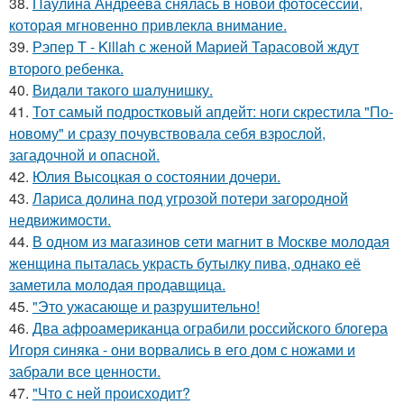
38.
Паулина Андреева снялась в новой фотосессии,
которая мгновенно привлекла внимание.
39.
Рэпер T - Killah с женой Марией Тарасовой ждут
второго ребенка.
40.
Видaли тaкого шaлунишку.
41.
Тот самый подростковый апдейт: ноги скрестила "По-
новому" и сразу почувствовала себя взрослой,
загадочной и опасной.
42.
Юлия Высоцкая о состоянии дочери.
43.
Лариса долина под угрозой потери загородной
недвижимости.
44.
В одном из магазинов сети магнит в Москве молодая
женщина пыталась украсть бутылку пива, однако её
заметила молодая продавщица.
45.
"Это ужасающе и разрушительно!
46.
Два афроамериканца ограбили российского блогера
Игоря синяка - они ворвались в его дом с ножами и
забрали все ценности.
47.
"Что с ней происходит?