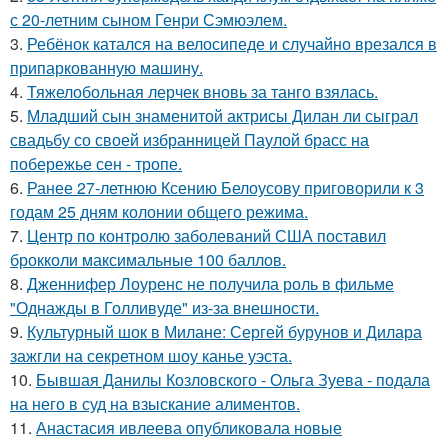
с 20-летним сыном Генри Сэмюэлем.
3.
Ребёнок катался на велосипеде и случайно врезался в
припаркованную машину.
4.
Тяжелобольная лерчек вновь за танго взялась.
5.
Младший сын знаменитой актрисы Дилан ли сыграл
свадьбу со своей избранницей Паулой брасс на
побережье сен - тропе.
6.
Ранее 27-летнюю Ксению Белоусову приговорили к 3
годам 25 дням колонии общего режима.
7.
Центр по контролю заболеваний США поставил
брокколи максимальные 100 баллов.
8.
Дженнифер Лоуренс не получила роль в фильме
"Однажды в Голливуде" из-за внешности.
9.
Культурный шок в Милане: Сергей бурунов и Дилара
зажгли на секретном шоу канье уэста.
10.
Бывшая Данилы Козловского - Ольга Зуева - подала
на него в суд на взыскание алиментов.
11.
Анастасия ивлеева опубликовала новые