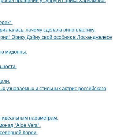
просил прощения у супруги Гарика Харламова.
ерек".
ризналась, почему сделала ринопластику.
рии" Эрику Дэйну свой особняк в Лос-анджелесе
ью мадонны.
ьности.
дили.
ых узнаваемых и стильных актрис российского
 и идеальным параметрам.
монад "Aloe Vera".
 северной Кореи.