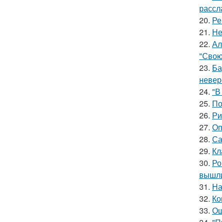
рассл
20.
Ре
21.
Не
22.
Ал
"Свою
23.
Ба
невер
24.
"В
25.
По
26.
Ри
27.
Оп
28.
Са
29.
Кл
30.
Ро
вышли
31.
На
32.
Ко
33.
Ош