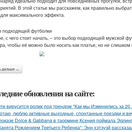
 наряд идеально подходит для повседневных прогулок, вст
риятий. В этой статье мы расскажем, как правильно выбрать
 для максимального эффекта.
 подходящей футболки
е, с чего стоит начать, – это выбор подходящей мужской ф
ра, чтобы её можно было носить как платье, но не слишком
ь дальше →
ледние обновления на сайте:
ети вирусится ролик под трендом "Как мы Изменились за 20 
отаю, люблю активные выходные, спонтанные поездки и ве
показе Dolce & Gabbana в таормине Ксения поймала Эрлинг
Занята Рождением Третьего Ребенка": Энн хэтэуэй рассказ