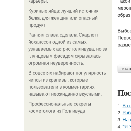
Такой
карьеры.
мероп
Куриные яйца: лучший источник
образ
белка для женщин или опасный
продукт
Выбор
Ранняя слава сделала Скарлетт
Перво
йоханссон одной из самых
разме
узнаваемых актрис голливуда, но за
глянцевым фасадом скрывалась
огромная неуверенность.
читат
В соцсетях набирают популярность
чипсы из крапивы, которые
пользователи в комментариях
Пос
называют неожиданно вкусными.
Профессиональные секреты
1.
В с
косметолога из Голливуда
2.
Раб
3.
На 
4.
"Я 