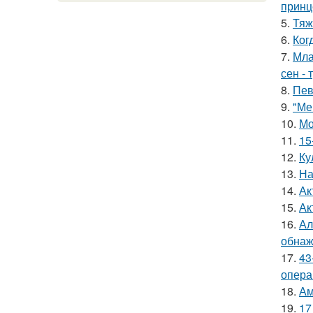
принц
5.
Тяж
6.
Ког
7.
Мла
сен - 
8.
Пев
9.
"Ме
10.
Мо
11.
15
12.
Ку
13.
На
14.
Ак
15.
Ак
16.
Ал
обнаж
17.
43
опера
18.
Ам
19.
17