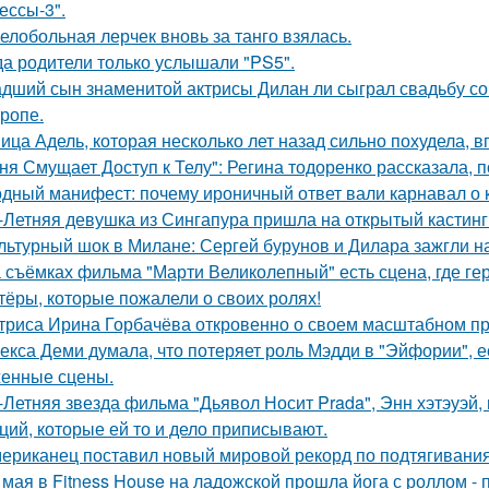
ессы-3".
елобольная лерчек вновь за танго взялась.
да родители только услышали "PS5".
дший сын знаменитой актрисы Дилан ли сыграл свадьбу со
тропе.
ица Адель, которая несколько лет назад сильно похудела, 
ня Смущает Доступ к Телу": Регина тодоренко рассказала, п
дный манифест: почему ироничный ответ вали карнавал о ко
-Летняя девушка из Сингапура пришла на открытый кастинг
льтурный шок в Милане: Сергей бурунов и Дилара зажгли на
 съёмках фильма "Марти Великолепный" есть сцена, где геро
тёры, которые пожалели о своих ролях!
триса Ирина Горбачёва откровенно о своем масштабном п
екса Деми думала, что потеряет роль Мэдди в "Эйфории", е
енные сцены.
-Летняя звезда фильма "Дьявол Носит Prada", Энн хэтэуэй
ций, которые ей то и дело приписывают.
ериканец поставил новый мировой рекорд по подтягиваниям
 мая в Fitness House на ладожской прошла йога с роллом - 