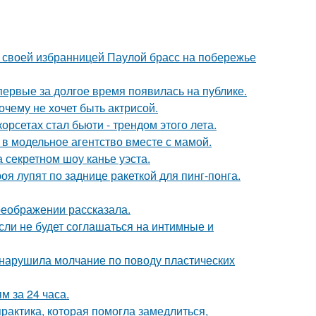
 своей избранницей Паулой брасс на побережье
впервые за долгое время появилась на публике.
очему не хочет быть актрисой.
рсетах стал бьюти - трендом этого лета.
 в модельное агентство вместе с мамой.
 секретном шоу канье уэста.
я лупят по заднице ракеткой для пинг-понга.
реображении рассказала.
сли не будет соглашаться на интимные и
, нарушила молчание по поводу пластических
 за 24 часа.
практика, которая помогла замедлиться,