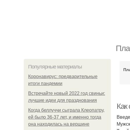
Пла
Популярные материалы
Пл
Коронавирус: предварительные
итоги пандемии
Встречайте новый 2022 год свиньи:
лучшие идеи для празднования
Как
Когда беллуччи сыграла Клеопатру,
Введ
ей было 36-37 лет, и именно тогда
Мужск
она находилась на вершине