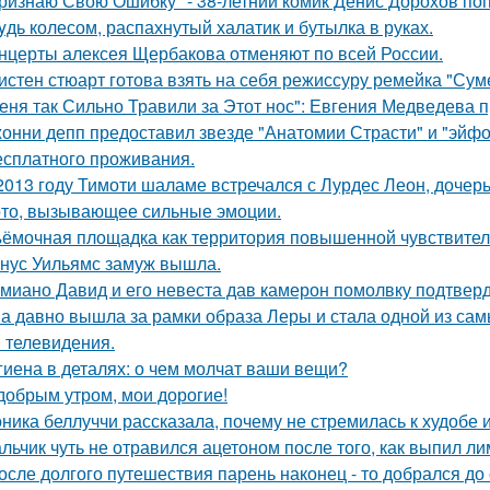
ризнаю Свою Ошибку" - 38-летний комик Денис Дорохов по
yдь колесом, распахнутый халатик и бутылка в руках.
нцерты алексея Щербакова отменяют по всей России.
истен стюарт готова взять на себя режиссуру ремейка "Сум
еня так Сильно Травили за Этот нос": Евгения Медведева п
онни депп предоставил звезде "Анатомии Страсти" и "эйфо
есплатного проживания.
2013 году Тимоти шаламе встречался с Лурдес Леон, дочер
то, вызывающее сильные эмоции.
ёмочная площадка как территория повышенной чувствител
нус Уильямс замуж вышла.
миано Давид и его невеста дав камерон помолвку подтвер
а давно вышла за рамки образа Леры и стала одной из сам
и телевидения.
гиена в деталях: о чем молчат ваши вещи?
добрым утром, мои дорогие!
ника беллуччи рассказала, почему не стремилась к худобе
льчик чуть не отравился ацетоном после того, как выпил ли
осле долгого путешествия парень наконец - то добрался до