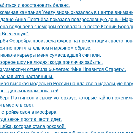
абиться и восстановить баланс.
кламная кампания Yeezy вновь оказалась в центре вниман
давно Анна Плетнёва показала повзрослевшую дочь - Мари
ена водонаева с юмором отозвалась о посте Ксении Бороди
 Вселенную".
рби Феррейра произвела фурор на презентации своего ново
оятно притягательном и мрачном образе.
 начале карьеры меня сумасшедшей считали.
зорное шоу на людях: когда приличия забыты.
з уизерспун отметила 50-летие: "Мне Нравится Стареть".
асная игра наставницы.
мая высокая модель из России нашла свою идеальную пару
асс дутым качкам показал!
берт Паттинсон и сьюки уотерхаус, которые тайно поженил
 вместе в свет.
 стройке своя атмосфера!
гда закон против чести идет.
ибка, которая стала роковой.