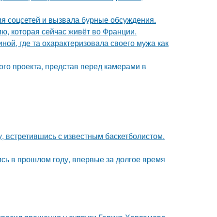
ия соцсетей и вызвала бурные обсуждения.
ю, которая сейчас живёт во Франции.
ной, где та охарактеризовала своего мужа как
го проекта, представ перед камерами в
, встретившись с известным баскетболистом.
ись в прошлом году, впервые за долгое время