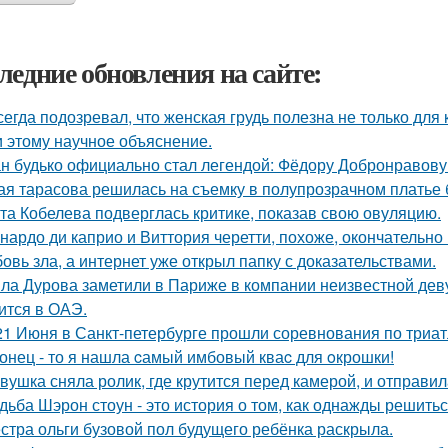
ледние обновления на сайте:
сегда подозревал, что женская грудь полезна не только для
 этому научное объяснение.
н будько официально стал легендой: Фёдору Добронравову 
ая тарасова решилась на съемку в полупрозрачном платье 
та Кобелева подверглась критике, показав свою овуляцию.
нардо ди каприо и Виттория черетти, похоже, окончательно 
овь зла, а интернет уже открыл папку с доказательствами.
ла Дурова заметили в Париже в компании неизвестной дев
ится в ОАЭ.
21 Июня в Санкт-петербурге прошли соревнования по триат
онец - то я нашла cамый имбовый кваc для oкрошки!
вушка сняла ролик, где крутится перед камерой, и отправил
дьба Шэрон стоун - это история о том, как однажды решитьс
стра ольги бузовой пол будущего ребёнка раскрыла.