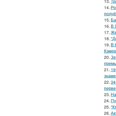
13.
Тр
14.
Ро
полуф
15.
Ба
16.
В 
17.
Же
18.
"Д
19.
В 
Кэмер
20.
Зе
премь
21.
19
знаме
22.
34
перве
23.
На
24.
Пу
25.
"К
26.
Ак