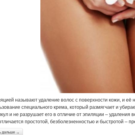
яцией называют удаление волос с поверхности кожи, и её 
ьзование специального крема, который размягчает и убирае
кул и не разрушает его в отличие от эпиляции – удаления 
отличается простотой, безболезненностью и быстротой – пр
ь дальше →