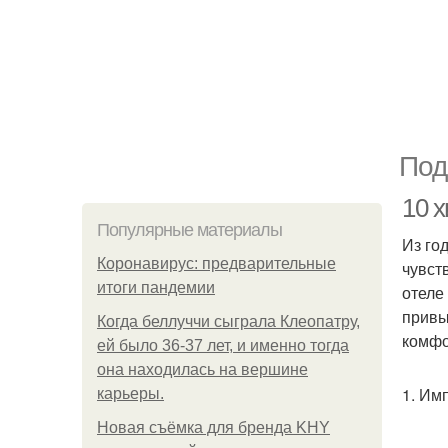
Под
10 х
Популярные материалы
Из го
Коронавирус: предварительные
чувст
итоги пандемии
отеле
привы
Когда беллуччи сыграла Клеопатру,
комфо
ей было 36-37 лет, и именно тогда
она находилась на вершине
1. Им
карьеры.
Новая съёмка для бренда KHY