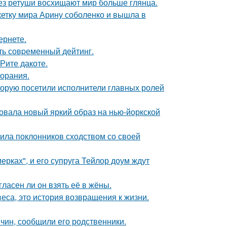
без ретуши восхищают мир больше глянца.
етку мира Арину соболенко и вышла в
ернете.
ть совpеменный дейтинг.
Рите дакоте.
горания.
торую посетили исполнители главных ролей
овала новый яркий образ на нью-йоркской
ила поклонников сходством со своей
ерках", и его супруга Тейлор доум ждут
ласен ли он взять её в жёны.
веса, это история возвращения к жизни.
чин, сообщили его родственники.