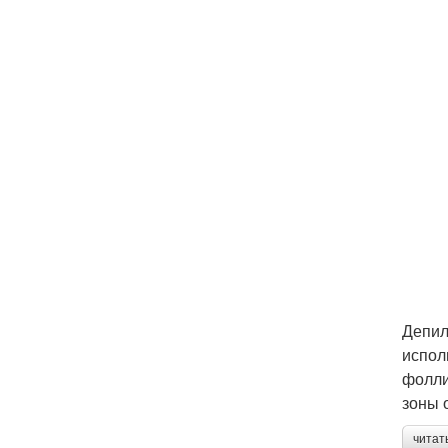
Депил
испол
фолли
зоны 
читат