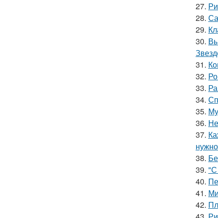
27.
Ри
28.
Са
29.
Кл
30.
Вы
Звезд
31.
Ко
32.
Ро
33.
Ра
34.
Сп
35.
Му
36.
Не
37.
Ка
нужно
38.
Бе
39.
"С
40.
Пе
41.
Ми
42.
Пл
43.
Ри