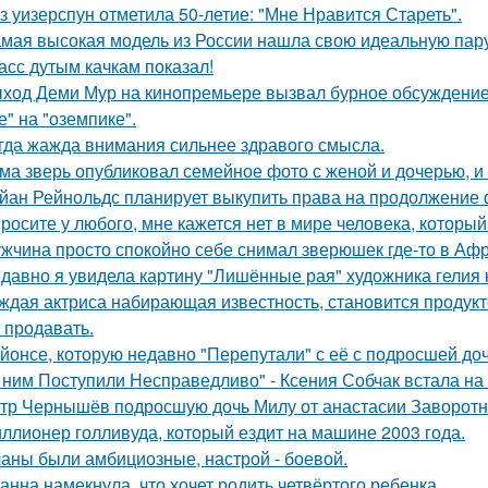
з уизерспун отметила 50-летие: "Мне Нравится Стареть".
мая высокая модель из России нашла свою идеальную пару
асс дутым качкам показал!
ход Деми Мур на кинопремьере вызвал бурное обсуждение 
е" на "оземпике".
гда жажда внимания сильнее здравого смысла.
ма зверь опубликовал семейное фото с женой и дочерью, и
йан Рейнольдс планирует выкупить права на продолжение 
росите у любого, мне кажется нет в мире человека, который
жчина просто спокойно себе снимал зверюшек где-то в Афри
давно я увидела картину "Лишённые рая" художника гелия к
ждая актриса набирающая известность, становится продукт
 продавать.
йонсе, которую недавно "Перепутали" с её с подросшей до
 ним Поступили Несправедливо" - Ксения Собчак встала на
тр Чернышёв подросшую дочь Милу от анастасии Заворотн
ллионер голливуда, который ездит на машине 2003 года.
аны были амбициозные, настрой - боевой.
анна намекнула, что хочет родить четвёртого ребенка.