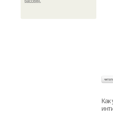
бассейн.
читат
Как
инт