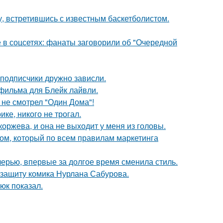
, встретившись с известным баскетболистом.
в соцсетях: фанаты заговорили об "Очередной
 подписчики дружно зависли.
фильма для Блейк лайвли.
 не смотрел "Один Дома"!
ке, никого не трогал.
оржева, и она не выходит у меня из головы.
ом, который по всем правилам маркетинга
черью, впервые за долгое время сменила стиль.
 защиту комика Нурлана Сабурова.
юк показал.