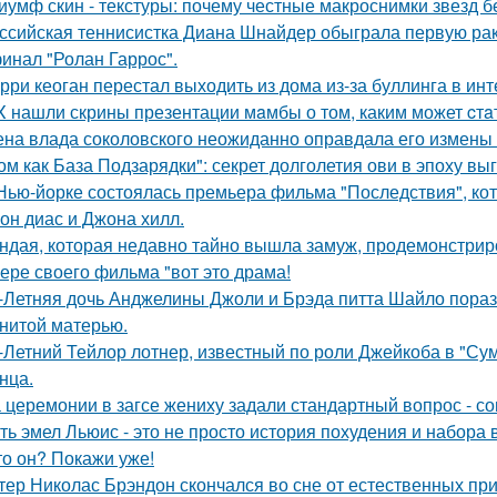
иумф скин - текстуры: почему честные макроснимки звезд 
ссийская теннисистка Диана Шнайдер обыграла первую рак
инал "Ролан Гаррос".
рри кеоган перестал выходить из дома из-за буллинга в инт
X нашли скрины презентации мaмбы о том, каким может cтa
на влада соколовского неожиданно оправдала его измены 
ом как База Подзарядки": секрет долголетия ови в эпоху вы
Нью-йорке состоялась премьера фильма "Последствия", ко
он диас и Джона хилл.
ндая, которая недавно тайно вышла замуж, продемонстрир
ере своего фильма "вот это драма!
-Летняя дочь Анджелины Джоли и Брэда питта Шайло пораз
нитой матерью.
-Летний Тейлор лотнер, известный по роли Джейкоба в "Сум
нца.
 церемонии в загсе жениху задали стандартный вопрос - сог
ть эмел Льюис - это не просто история похудения и набора 
то он? Покажи уже!
тер Николас Брэндон скончался во сне от естественных при