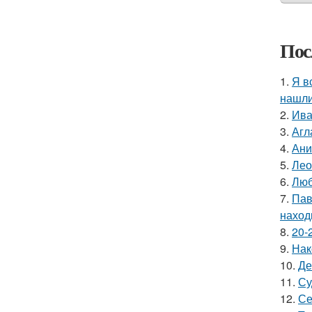
Пос
1.
Я в
нашли
2.
Ива
3.
Агл
4.
Ани
5.
Лео
6.
Люб
7.
Пав
наход
8.
20-
9.
Нак
10.
Де
11.
Су
12.
Се