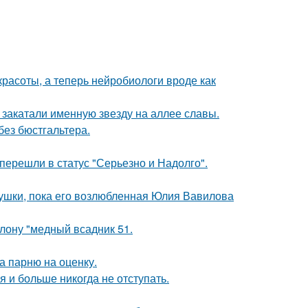
 красоты, а теперь нейробиологи вроде как
закатали именную звезду на аллее славы.
без бюстгальтера.
перешли в статус "Серьезно и Надолго".
ушки, пока его возлюбленная Юлия Вавилова
лону "медный всадник 51.
а парню на оценку.
я и больше никогда не отступать.