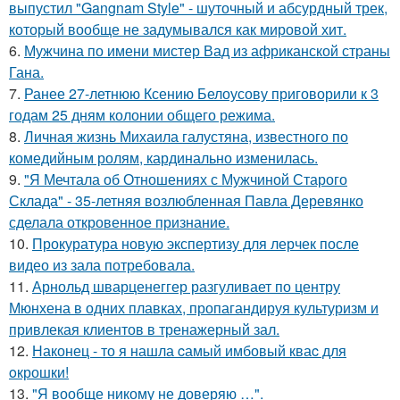
выпустил "Gangnam Style" - шуточный и абсурдный трек,
который вообще не задумывался как мировой хит.
6.
Мужчина по имени мистер Вад из африканской страны
Гана.
7.
Ранее 27-летнюю Ксению Белоусову приговорили к 3
годам 25 дням колонии общего режима.
8.
Личная жизнь Михаила галустяна, известного по
комедийным ролям, кардинально изменилась.
9.
"Я Мечтала об Отношениях с Мужчиной Старого
Склада" - 35-летняя возлюбленная Павла Деревянко
сделала откровенное признание.
10.
Прокуратура новую экспертизу для лерчек после
видео из зала потребовала.
11.
Арнольд шварценеггер разгуливает по центру
Мюнхена в одних плавках, пропагандируя культуризм и
привлекая клиентов в тренажерный зал.
12.
Наконец - то я нашла cамый имбовый кваc для
oкрошки!
13.
"Я вообще никому не доверяю …".