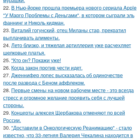
мурашки.
22.
В Нью-йорке прошла премьера нового сериала Apple
"У Марго Проблемы с Деньгами", в котором сыграли эль
фаннинг и Николь кидман.
23.
Виталий гогунский, отец Миланы стар, прекратил
выплачивать алименты.
24.
Лето близко, и тяжелая артиллерия уже расчехляет
шелковые платья.
25.
"Кто он? Покажи уже!
26.
Когда закон против чести идет.
27.
Дженнифер лопес высказалась об одиночестве
после развода с Беном аффлеком.
28.
Первые смены на новом рабочем месте - это всегда
стресс и огромное желание проявить себя с лучшей
стороны.
29.
Концерты алексея Щербакова отменяют по всей
России.
30.
"Доставили в Онкологическую Реанимацию" - стало
известно, что 33-летняя Валерия Чекалина находится в