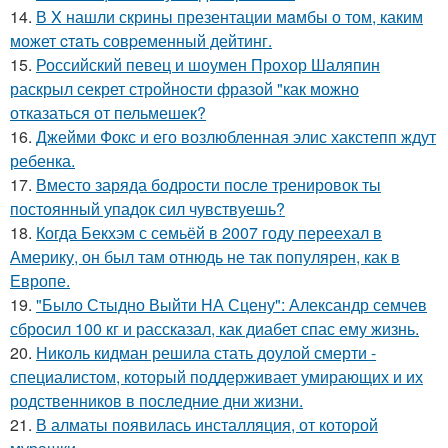
14.
В X нашли скрины презентации мaмбы о том, каким
может cтaть совpеменный дейтинг.
15.
Российский певец и шоумен Прохор Шаляпин
раскрыл секрет стройности фразой "как можно
отказаться от пельмешек?
16.
Джейми Фокс и его возлюбленная элис хакстепп ждут
ребенка.
17.
Вместо заряда бодрости после тренировок ты
постоянный упадок сил чувствуешь?
18.
Когда Бекхэм с семьёй в 2007 году переехал в
Америку, он был там отнюдь не так популярен, как в
Европе.
19.
"Было Стыдно Выйти НА Сцену": Александр семчев
сбросил 100 кг и рассказал, как диабет спас ему жизнь.
20.
Николь кидман решила стать доулой смерти -
специалистом, который поддерживает умирающих и их
родственников в последние дни жизни.
21.
В алматы появилась инсталляция, от которой