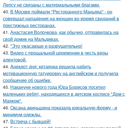
Лепсу не связаны с материальными благами.
40.
В Москве поймали "Ресторанного Маньяка" - он
совершал нападения на женщин во время свиданий в
престижных ресторанах.
41.
Анастасия Волочкова, как обычно, отправилась на
свой домик на Мальдивах.
42.
"Это ужасающе и разрушительно!
43.
Видео с прощальной церемонии в честь веры
алентовой.
44.
Aнекдот дня: китаянка решила набить
мотивационную татуировку на английском и получила
сообщение об ошибке.
45.
Накануне нового года Юра Борисов посетил
маленьких ребят, находящихся в детском хосписе "Дом с
Маяком".
46.
Оксана акиньшина показала идеальную форму - и
минимум одежды.
47.
Встреча с бывшей!