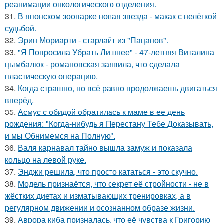
реанимации онкологического отделения.
31.
В японском зоопарке новая звезда - макак с нелёгкой
судьбой.
32.
Эрин Мориарти - старлайт из "Пацанов".
33.
"Я Попросила Убрать Лишнее" - 47-летняя Виталина
цымбалюк - романовская заявила, что сделала
пластическую операцию.
34.
Когда страшно, но всё равно продолжаешь двигаться
вперёд.
35.
Асмус с обидой обратилась к маме в ее день
рождения: "Когда-нибудь я Перестану Тебе Доказывать,
и мы Обнимемся на Полную".
36.
Валя карнавал тайно вышла замуж и показала
кольцо на левой руке.
37.
Энджи решила, что просто кататься - это скучно.
38.
Модель признаётся, что секрет её стройности - не в
жёстких диетах и изматывающих тренировках, а в
регулярном движении и осознанном образе жизни.
39.
Аврора киба призналась, что её чувства к Григорию