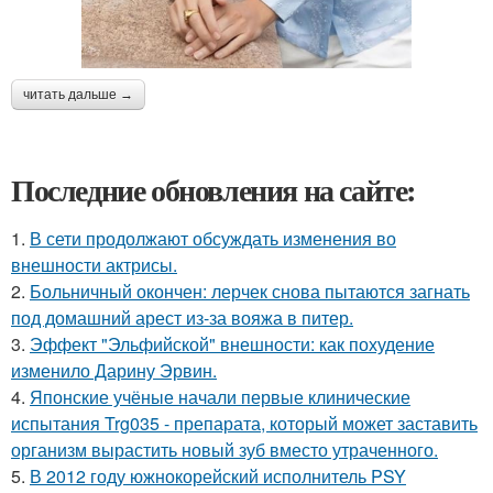
читать дальше →
Последние обновления на сайте:
1.
В сети продолжают обсуждать изменения во
внешности актрисы.
2.
Больничный окончен: лерчек снова пытаются загнать
под домашний арест из-за вояжа в питер.
3.
Эффект "Эльфийской" внешности: как похудение
изменило Дарину Эрвин.
4.
Японские учёные начали первые клинические
испытания Trg035 - препарата, который может заставить
организм вырастить новый зуб вместо утраченного.
5.
В 2012 году южнокорейский исполнитель PSY