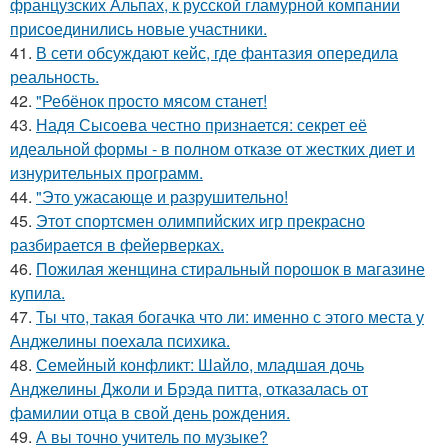
французских Альпах, к русской гламурной компании
присоединились новые участники.
41.
В сети обсуждают кейс, где фантазия опередила
реальность.
42.
"Ребёнок просто мясом станет!
43.
Надя Сысоева честно признается: секрет её
идеальной формы - в полном отказе от жестких диет и
изнурительных программ.
44.
"Это ужасающе и разрушительно!
45.
Этот спортсмен олимпийских игр прекрасно
разбирается в фейерверках.
46.
Пожилая женщина стиральный порошок в магазине
купила.
47.
Ты что, такая богачка что ли: именно с этого места у
Анджелины поехала психика.
48.
Семейный конфликт: Шайло, младшая дочь
Анджелины Джоли и Брэда питта, отказалась от
фамилии отца в свой день рождения.
49.
А вы точно учитель по музыке?