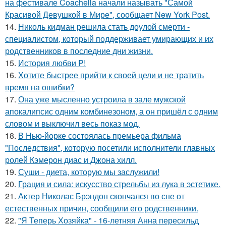
на фестивале Coachella начали называть "Самой
Красивой Девушкой в Мире", сообщает New York Post.
14.
Николь кидман решила стать доулой смерти -
специалистом, который поддерживает умирающих и их
родственников в последние дни жизни.
15.
История любви P!
16.
Хотите быстрее прийти к своей цели и не тратить
время на ошибки?
17.
Она уже мысленно устроила в зале мужской
апокалипсис одним комбинезоном, а он пришёл с одним
словом и выключил весь показ мод.
18.
В Нью-йорке состоялась премьера фильма
"Последствия", которую посетили исполнители главных
ролей Кэмерон диас и Джона хилл.
19.
Суши - диета, которую мы заслужили!
20.
Грация и сила: искусство стрельбы из лука в эстетике.
21.
Актер Николас Брэндон скончался во сне от
естественных причин, сообщили его родственники.
22.
"Я Теперь Хозяйка" - 16-летняя Анна пересильд