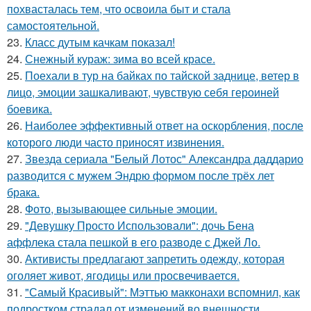
похвасталась тем, что освоила быт и стала
самостоятельной.
23.
Класс дутым качкам показал!
24.
Снежный кураж: зима во всей красе.
25.
Поехали в тур на байках по тайской заднице, ветер в
лицо, эмоции зашкаливают, чувствую себя героиней
боевика.
26.
Наиболее эффективный ответ на оскорбления, после
которого люди часто приносят извинения.
27.
Звезда сериала "Белый Лотос" Александра даддарио
разводится с мужем Эндрю формом после трёх лет
брака.
28.
Фото, вызывающее сильные эмоции.
29.
"Девушку Просто Использовали": дочь Бена
аффлека стала пешкой в его разводе с Джей Ло.
30.
Активисты предлагают запретить одежду, которая
оголяет живот, ягодицы или просвечивается.
31.
"Самый Красивый": Мэттью макконахи вспомнил, как
подростком страдал от изменений во внешности.