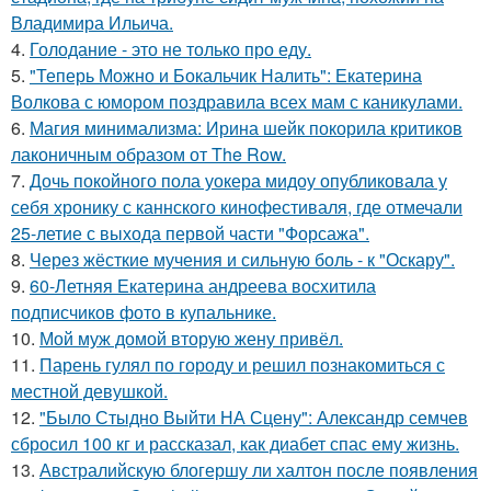
Владимира Ильича.
4.
Голодание - это не только про еду.
5.
"Теперь Можно и Бокальчик Налить": Екатерина
Волкова с юмором поздравила всех мам с каникулами.
6.
Магия минимализма: Ирина шейк покорила критиков
лаконичным образом от The Row.
7.
Дочь покойного пола уокера мидоу опубликовала у
себя хронику с каннского кинофестиваля, где отмечали
25-летие с выхода первой части "Форсажа".
8.
Через жёсткие мучения и сильную боль - к "Оскару".
9.
60-Летняя Екатерина андреева восхитила
подписчиков фото в купальнике.
10.
Мой муж домой вторую жену привёл.
11.
Парень гулял по городу и решил познакомиться с
местной девушкой.
12.
"Было Стыдно Выйти НА Сцену": Александр семчев
сбросил 100 кг и рассказал, как диабет спас ему жизнь.
13.
Австралийскую блогершу ли халтон после появления