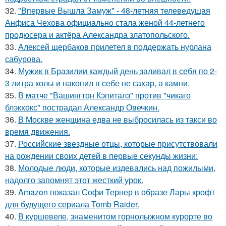
32.
"Впервые Вышла Замуж" - 48-летняя телеведущая
Анфиса Чехова официально стала женой 44-летнего
продюсера и актёра Александра златопольского.
33.
Алексей щербаков прилетел в поддержать нурлана
сабурова.
34.
Мужик в Бразилии каждый день заливал в себя по 2-
3 литра колы и накопил в себе не сахар, а камни.
35.
В матче "Вашингтон Кэпиталз" против "чикаго
блэкхокс" пострадал Александр Овечкин.
36.
В Москве женщина едва не выбросилась из такси во
время движения.
37.
Российские звездные отцы, которые присутствовали
на рождении своих детей в первые секунды жизни:
38.
Молодые люди, которые издевались над пожилыми,
надолго запомнят этот жесткий урок.
39.
Amazon показал Софи Тернер в образе Лары крофт
для будущего сериала Tomb Raider.
40.
В куршевеле, знаменитом горнолыжном курорте во