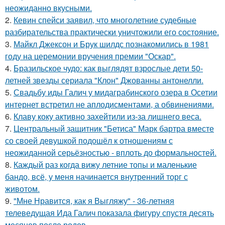
неожиданно вкусными.
2.
Кевин спейси заявил, что многолетние судебные
разбирательства практически уничтожили его состояние.
3.
Майкл Джексон и Брук шилдс познакомились в 1981
году на церемонии вручения премии "Оскар".
4.
Бразильское чудо: как выглядят взрослые дети 50-
летней звезды сериала "Клон" Джованны антонелли.
5.
Свадьбу иды Галич у мидаграбинского озера в Осетии
интернет встретил не аплодисментами, а обвинениями.
6.
Клаву коку активно захейтили из-за лишнего веса.
7.
Центральный защитник "Бетиса" Марк бартра вместе
со своей девушкой подошёл к отношениям с
неожиданной серьёзностью - вплоть до формальностей.
8.
Каждый раз когда вижу летние топы и маленькие
бандо, всё, у меня начинается внутренний торг с
животом.
9.
"Мне Нравится, как я Выгляжу" - 36-летняя
телеведущая Ида Галич показала фигуру спустя десять
месяцев после родов.