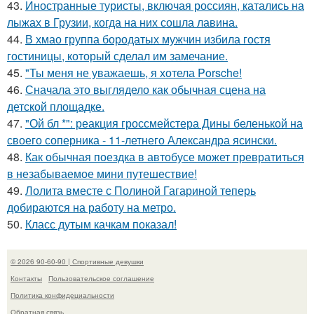
43.
Иностранные туристы, включая россиян, катались на
лыжах в Грузии, когда на них сошла лавина.
44.
В хмао группа бородатых мужчин избила гостя
гостиницы, который сделал им замечание.
45.
"Ты меня не уважаешь, я хотела Porsche!
46.
Сначала это выглядело как обычная сцена на
детской площадке.
47.
"Ой бл *": реакция гроссмейстера Дины беленькой на
своего соперника - 11-летнего Александра ясински.
48.
Как обычная поездка в автобусе может превратиться
в незабываемое мини путешествие!
49.
Лолита вместе с Полиной Гагариной теперь
добираются на работу на метро.
50.
Класс дутым качкам показал!
© 2026 90-60-90 | Спортивные девушки
Контакты
Пользовательское соглашение
Политика конфидециальности
Обратная связь