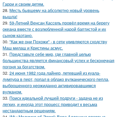
Гарри и своим детям.
28.
Месть бывшему на абсолютно новый уровень
вышла!
29.
59-Летний Венсан Кассель провёл время на берегу
океана вместе с возлюбленной нарой баптистой и их
сыном каэтано.
30.
"Как же они Похожи" - в сети удивляются сходству
Маш милаш и Кристины асмус.
31.
Представьте себе мир, где главной целью
большинства является финансовый успех и бесконечная
погоня за богатством.
32.
24 июня 1982 года лайнер, летевший из куала-
лумпура в перт, попал в облако вулканического пепла,
выброшенного неожиданно активировавшимся
вулканом.
33.
Поиск идеальной лучшей подруги - задача не из
легких, и иногда этот процесс приводит к весьма
нестандартным решениям.
34.
"Мы Молимся об Этом": Вера Алдонина впервые