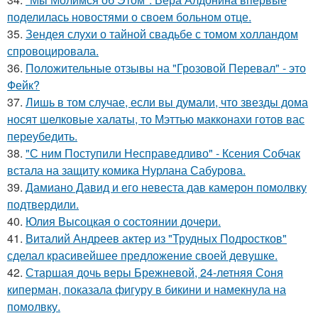
поделилась новостями о своем больном отце.
35.
Зендея слухи о тайной свадьбе с томом холландом
спровоцировала.
36.
Положительные отзывы на "Грозовой Перевал" - это
Фейк?
37.
Лишь в том случае, если вы думали, что звезды дома
носят шелковые халаты, то Мэттью макконахи готов вас
переубедить.
38.
"С ним Поступили Несправедливо" - Ксения Собчак
встала на защиту комика Нурлана Сабурова.
39.
Дамиано Давид и его невеста дав камерон помолвку
подтвердили.
40.
Юлия Высоцкая о состоянии дочери.
41.
Виталий Андреев актер из "Трудных Подростков"
сделал красивейшее предложение своей девушке.
42.
Старшая дочь веры Брежневой, 24-летняя Соня
киперман, показала фигуру в бикини и намекнула на
помолвку.