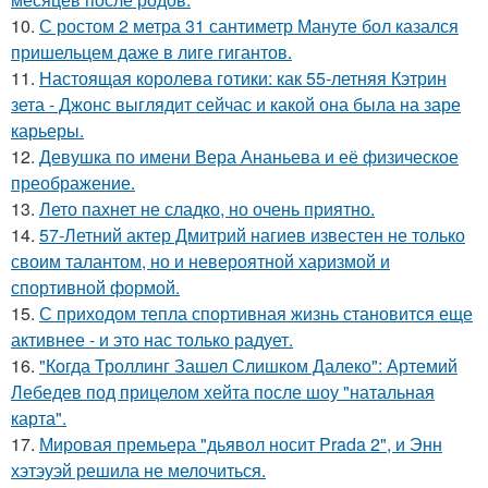
10.
С ростом 2 метра 31 сантиметр Мануте бол казался
пришельцем даже в лиге гигантов.
11.
Настоящая королева готики: как 55-летняя Кэтрин
зета - Джонс выглядит сейчас и какой она была на заре
карьеры.
12.
Девушка по имени Вера Ананьева и её физическое
преображение.
13.
Лето пахнет не сладко, но очень приятно.
14.
57-Летний актер Дмитрий нагиев известен не только
своим талантом, но и невероятной харизмой и
спортивной формой.
15.
С приходом тепла спортивная жизнь становится еще
активнее - и это нас только радует.
16.
"Когда Троллинг Зашел Слишком Далеко": Артемий
Лебедев под прицелом хейта после шоу "натальная
карта".
17.
Мировая премьера "дьявол носит Prada 2", и Энн
хэтэуэй решила не мелочиться.