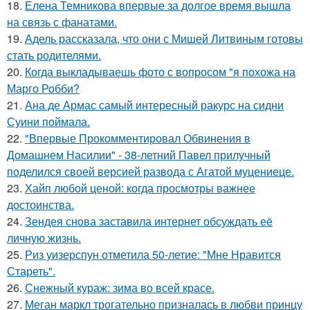
18.
Елена Темникова впервые за долгое время вышла
на связь с фанатами.
19.
Адель рассказала, что они с Мишей Литвиным готовы
стать родителями.
20.
Когда выкладываешь фото с вопросом "я похожа на
Марго Робби?
21.
Ана де Армас самый интересный ракурс на сидни
Суини поймала.
22.
"Впервые Прокомментировал Обвинения в
Домашнем Насилии" - 38-летний Павел прилучный
поделился своей версией развода с Агатой муцениеце.
23.
Хайп любой ценой: когда просмотры важнее
достоинства.
24.
Зендея снова заставила интернет обсуждать её
личную жизнь.
25.
Риз уизерспун отметила 50-летие: "Мне Нравится
Стареть".
26.
Снежный кураж: зима во всей красе.
27.
Меган маркл трогательно призналась в любви принцу