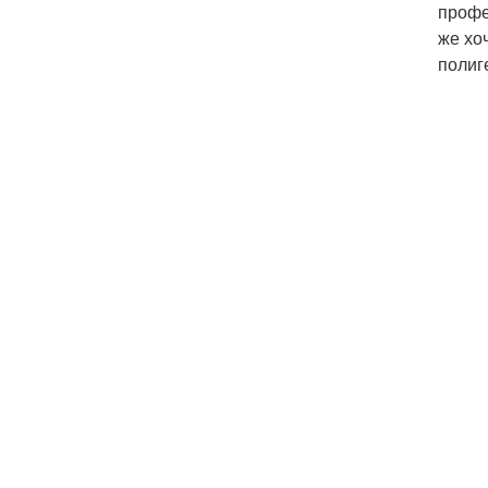
профе
же хо
полиг