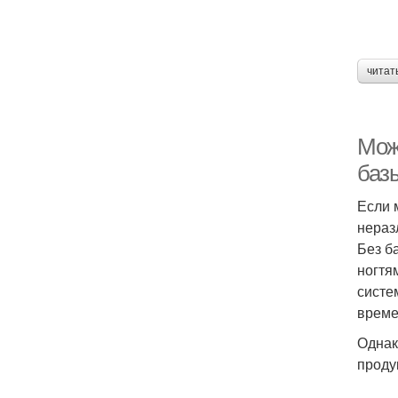
читат
Мож
баз
Если 
нераз
Без б
ногтя
систе
време
Однак
проду