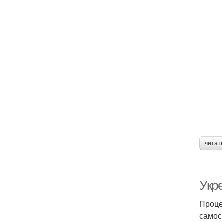
читат
Укр
Проце
самос