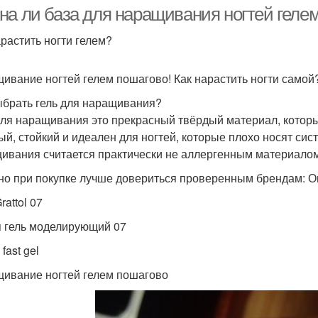
формы
а ли база для наращивания ногтей гелем.
арастить ногти гелем?
ивание ногтей гелем пошагово! Как нарастить ногти самой
ыбрать гель для наращивания?
для наращивания это прекрасный твёрдый материал, которы
ый, стойкий и идеален для ногтей, которые плохо носят сис
ивания считается практически не аллергенным материалом
о при покупке лучше довериться проверенным брендам: Опция ,
rattol 07
 гель моделирующий 07
fast gel
ивание ногтей гелем пошагово