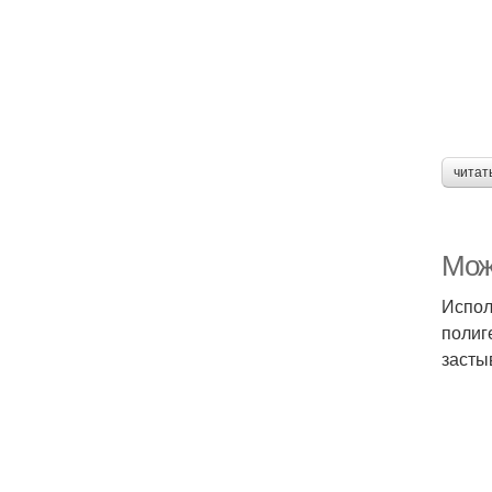
читат
Мож
Испол
полиг
засты