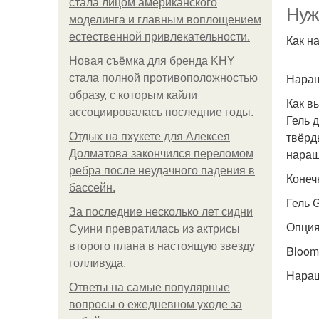
стала лицом американского
Нужн
моделинга и главным воплощением
естественной привлекательности.
Как н
Новая съёмка для бренда KHY
Наращ
стала полной противоположностью
образу, с которым кайли
Как в
ассоциировалась последние годы.
Гель 
твёрд
Отдых на пхукете для Алексея
наращ
Долматова закончился переломом
ребра после неудачного падения в
Конечн
бассейн.
Гель G
За последние несколько лет сидни
Опция
Суини превратилась из актрисы
второго плана в настоящую звезду
Bloom 
голливуда.
Наращ
Ответы на самые популярные
вопросы о ежедневном уходе за