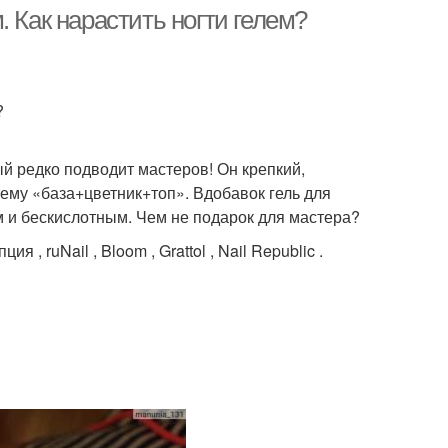
 Как нарастить ногти гелем?
?
й редко подводит мастеров! Он крепкий,
тему «база+цветник+топ». Вдобавок гель для
 и бескислотным. Чем не подарок для мастера?
 ruNail , Bloom , Grattol , Nail Republic .