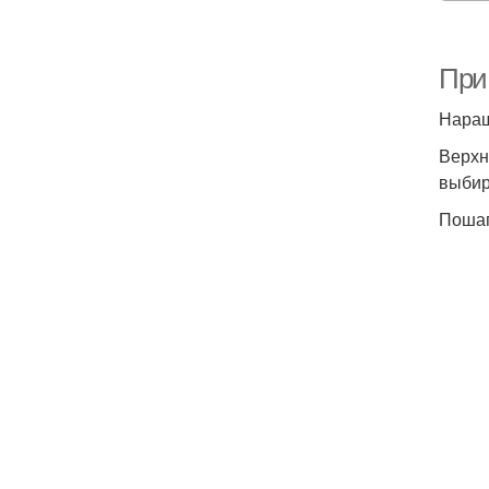
При
Наращ
Верхн
выбир
Пошаг