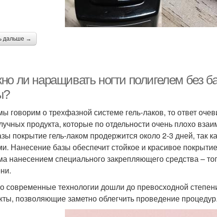
ь дальше →
но ли наращивать ногти полигелем без ба
ы?
мы говорим о трехфазной системе гель-лаков, то ответ очевид
лучных продукта, которые по отдельности очень плохо вза
азы покрытие гель-лаком продержится около 2-3 дней, так к
ми. Нанесение базы обеспечит стойкое и красивое покрытие
ма нанесением специального закрепляющего средства – топ
ни.
о современные технологии дошли до превосходной степени
кты, позволяющие заметно облегчить проведение процедур