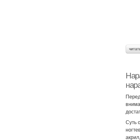
читат
Нар
нар
Перед
внима
доста
Суть 
ногте
акрил