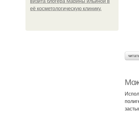
визита блогера Марины ильиной в
её косметологическую клинику.
читат
Мож
Испол
полиг
засты