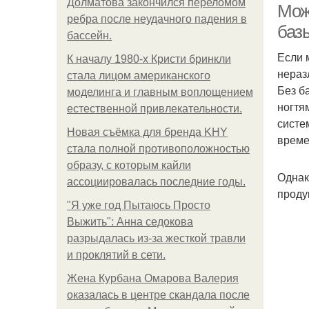
Долматова закончился переломом
Мож
ребра после неудачного падения в
баз
бассейн.
Если 
К началу 1980-х Кристи бринкли
нераз
стала лицом американского
Без б
моделинга и главным воплощением
ногтя
естественной привлекательности.
систе
Новая съёмка для бренда KHY
време
стала полной противоположностью
образу, с которым кайли
Однак
ассоциировалась последние годы.
проду
"Я уже год Пытаюсь Просто
Выжить": Анна седокова
разрыдалась из-за жесткой травли
и проклятий в сети.
Жена Курбана Омарова Валерия
оказалась в центре скандала после