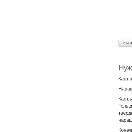
читат
Нужн
Как н
Наращ
Как в
Гель 
твёрд
наращ
Конечн