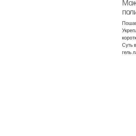
Можн
пол
Пошаг
Укреп
коротк
Суть 
гель л