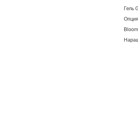
Гель G
Опция
Bloom 
Наращ