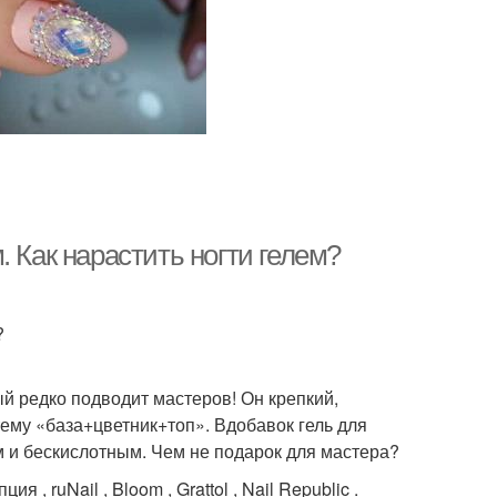
 Как нарастить ногти гелем?
?
й редко подводит мастеров! Он крепкий,
тему «база+цветник+топ». Вдобавок гель для
 и бескислотным. Чем не подарок для мастера?
 ruNail , Bloom , Grattol , Nail Republic .