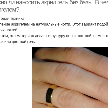
о ли наносить акрил гель без базы. В че
игелем?
овая техника
ление акригелем на натуральные ногти. Этот вариант подо
их ногтей.
в том, что материал делает структуру ногтя плотной, немно
ак или цветной гель.