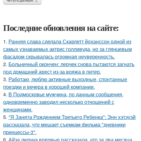
читать дальше →
Последние обновления на сайте:
1.
Ранняя слава сделала Скарлетт йоханссон одной из
самых узнаваемых актрис голливуда, но за глянцевым
фасадом скрывалась огромная неуверенность.
2.
Больничный окончен: лерчек снова пытаются загнать
под домашний арест из-за вояжа в питер.
3.
Работаю, люблю активные выходные, спонтанные
поездки и вечера в хорошей компании.
4.
В Подмосковье мужчина, по данным сообщения,
одновременно заводил несколько отношений с
женщинами.
5.
"Я Занята Рождением Третьего Ребенка": Энн хэтэуэй
рассказала, что мешает съемкам фильма "дневники
принцессы-3".
6.
Айза лилуна впервые рассказала, что за два месяца