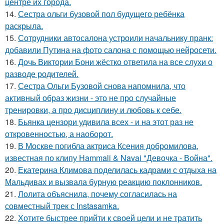
центре их города.
14.
Сестра ольги бузовой пол будущего ребёнка
раскрыла.
15.
Сотрудники автосалона устроили начальнику пранк:
добавили Путина на фото салона с помощью нейросети.
16.
Дочь Виктории Бони жёстко ответила на все слухи о
разводе родителей.
17.
Сестра Ольги Бузовой снова напомнила, что
активный образ жизни - это не про случайные
тренировки, а про дисциплину и любовь к себе.
18.
Бьянка цензори удивила всех - и на этот раз не
откровенностью, а наоборот.
19.
В Москве погибла актриса Ксения добромилова,
известная по клипу Hammali & Navai "Девочка - Война".
20.
Екатерина Климова поделилась кадрами с отдыха на
Мальдивах и вызвала бурную реакцию поклонников.
21.
Лолита объяснила, почему согласилась на
совместный трек с Instasamka.
22.
Хотите быстрее прийти к своей цели и не тратить