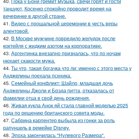
40.
Пока у Бони гремит музыка, свечи горят и гости
танцуют, Косенко спокойно проводит время на
вечеринке в другой стране.
41.
Видео с прощальной церемонии в честь веры
алентовой.
42.
В Москве мужчине повредило желудок после
коктейля с жидким азотом на корпоративе.
43.
Аргентинка внезапно призналась, что по ночам
нюхает скакости мужа.
44.
Ты что, такая богачка что ли: именно с этого места у
Анджелины поехала психика.
45.
Семейный конфликт: Шайло, младшая дочь
Анджелины Джоли и Брэда питта, отказалась от
фамилии отца в свой день рождения.
46.
Живая кукла Анок яй стала главной моделью 2025
года по решению британского совета моды.
47.
Сабрина карпентер выбыла из гонки за роль
рапунцель в ремейке Disney.
48.
Эпоха закончилась "Нулевого Размера".