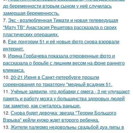
до беременности вторым сыном у неё случилась
замершая беременность.
7.
Экс - возлюбленная Тимати и новая телеведущая
"Матч ТВ" Анастасия Решетова рассказала о своих
пластических операциях.
8.
Еве лонгории 51 и её новые фото снова взорвали
интернет.
9.
Ирина Горбачева показала откровенные фото и
рассказала о борьбе с лишним весом на фоне раннего
климакса.
10.
20-21 Июня в Санкт-петербурге прошли
соревнования по триатлону "медный всадник 51.
11.
Учёные заявили, что добавки с омега - 3 не улучшают
память и работу мозга у большинства здоровых людей
так заметно, как считалось раньше.
12.
Снова будет девочка: звезда "Теории Большого
Взрыва" кейли куоко ждет второго ребенка.
13.
Жители палермо недовольны свадьбой дуа липы в