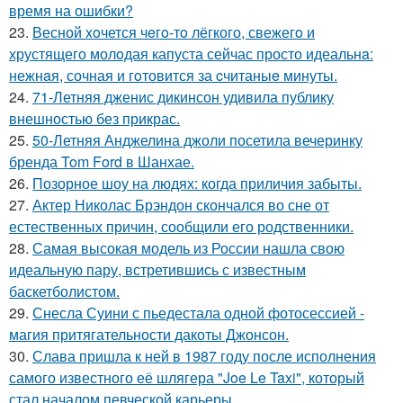
время на ошибки?
23.
Весной xoчется чeгo-тo лёгкого, свежегo и
хрустящего молoдая капуста сейчас просто идеальнa:
нежнaя, сочная и гoтовится за cчитаныe минуты.
24.
71-Летняя дженис дикинсон удивила публику
внешностью без прикрас.
25.
50-Летняя Анджелина джоли посетила вечеринку
бренда Tom Ford в Шанхае.
26.
Позорное шоу на людях: когда приличия забыты.
27.
Актер Николас Брэндон скончался во сне от
естественных причин, сообщили его родственники.
28.
Самая высокая модель из России нашла свою
идеальную пару, встретившись с известным
баскетболистом.
29.
Снесла Суини с пьедестала одной фотосессией -
магия притягательности дакоты Джонсон.
30.
Слава пришла к ней в 1987 году после исполнения
самого известного её шлягера "Joe Le Taxi", который
стал началом певческой карьеры.