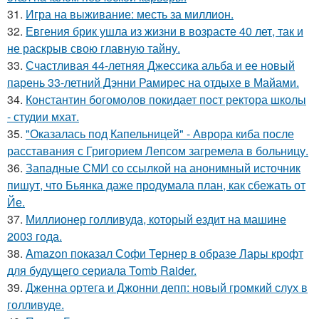
31.
Игра на выживание: месть за миллион.
32.
Евгения брик ушла из жизни в возрасте 40 лет, так и
не раскрыв свою главную тайну.
33.
Счастливая 44-летняя Джессика альба и ее новый
парень 33-летний Дэнни Рамирес на отдыхе в Майами.
34.
Константин богомолов покидает пост ректора школы
- студии мхат.
35.
"Оказалась под Капельницей" - Аврора киба после
расставания с Григорием Лепсом загремела в больницу.
36.
Западные СМИ со ссылкой на анонимный источник
пишут, что Бьянка даже продумала план, как сбежать от
Йе.
37.
Миллионер голливуда, который ездит на машине
2003 года.
38.
Amazon показал Софи Тернер в образе Лары крофт
для будущего сериала Tomb Raider.
39.
Дженна ортега и Джонни депп: новый громкий слух в
голливуде.