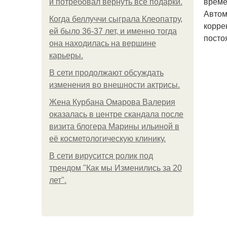
време
и потребовал вернуть все подарки.
Автом
Когда беллуччи сыграла Клеопатру,
корре
ей было 36-37 лет, и именно тогда
посто
она находилась на вершине
карьеры.
В сети продолжают обсуждать
изменения во внешности актрисы.
Жена Курбана Омарова Валерия
оказалась в центре скандала после
визита блогера Марины ильиной в
её косметологическую клинику.
В сети вирусится ролик под
трендом "Как мы Изменились за 20
лет".