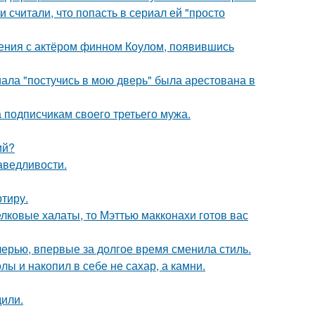
и считали, что попасть в сериал ей "просто
ения с актёром финном Коулом, появившись
ала "постучись в мою дверь" была арестована в
 подписчикам своего третьего мужа.
ий?
аведливости.
ртиру.
елковые халаты, то Мэттью макконахи готов вас
черью, впервые за долгое время сменила стиль.
лы и накопил в себе не сахар, а камни.
дили.