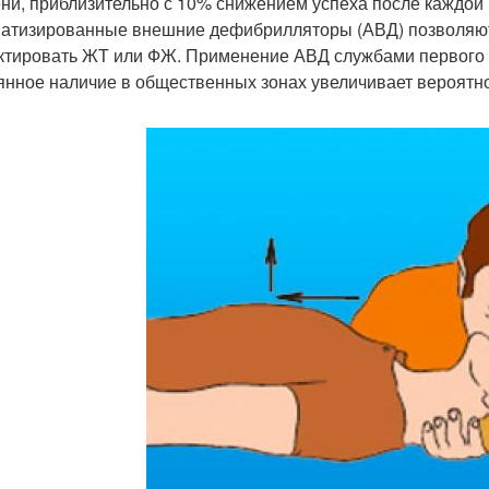
ни, приблизительно с 10% снижением успеха после каждой 
атизированные внешние дефибрилляторы (АВД) позволяют
ктировать ЖТ или ФЖ. Применение АВД службами первого 
янное наличие в общественных зонах увеличивает вероятн