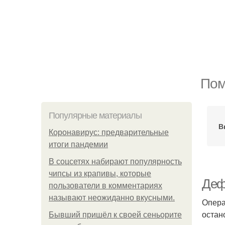
Пом
Популярные материалы
В
Коронавирус: предварительные
итоги пандемии
В соцсетях набирают популярность
чипсы из крапивы, которые
Деф
пользователи в комментариях
называют неожиданно вкусными.
Опера
остан
Бывший пришёл к своей сеньорите