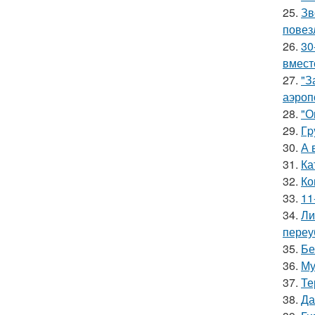
25.
Зв
повез
26.
30
вмест
27.
"З
аэроп
28.
"О
29.
Гp
30.
А 
31.
Ка
32.
Ко
33.
11
34.
Ли
переу
35.
Бе
36.
Му
37.
Те
38.
Да