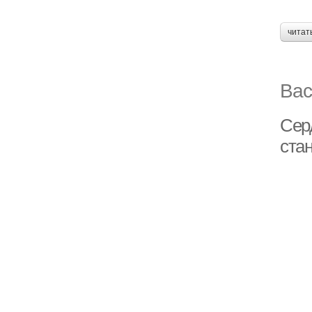
читат
Вас
Сер
ста