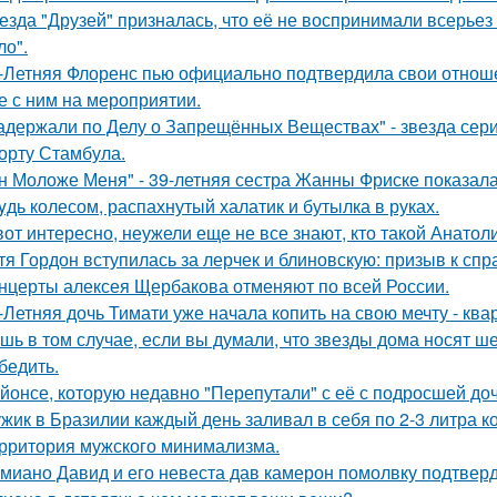
езда "Друзей" призналась, что её не воспринимали всерьез 
ло".
-Летняя Флоренс пью официально подтвердила свои отнош
е с ним на мероприятии.
адержали по Делу о Запрещённых Веществах" - звезда сери
орту Стамбула.
н Моложе Меня" - 39-летняя сестра Жанны Фриске показала
yдь колесом, распахнутый халатик и бутылка в руках.
вот интересно, неужели еще не все знают, кто такой Анатол
тя Гордон вступилась за лерчек и блиновскую: призыв к спр
нцерты алексея Щербакова отменяют по всей России.
-Летняя дочь Тимати уже начала копить на свою мечту - ква
шь в том случае, если вы думали, что звезды дома носят ш
бедить.
йонсе, которую недавно "Перепутали" с её с подросшей до
жик в Бразилии каждый день заливал в себя по 2-3 литра ко
рритория мужского минимализма.
миано Давид и его невеста дав камерон помолвку подтвер