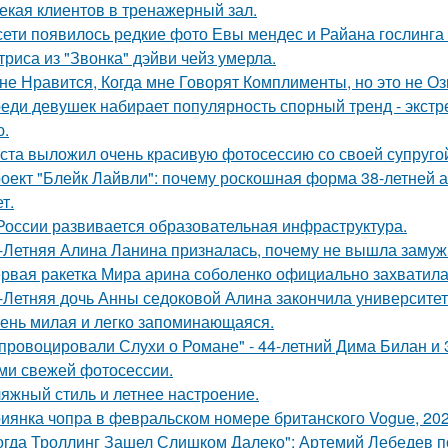
екая клиентов в тренажерный зал.
сети появилось редкие фото Евы мендес и Райана гослинга
триса из "Звонка" дэйви чейз умерла.
не Нравится, Когда мне Говорят Комплименты, но это не Оз
еди девушек набирает популярность спорный тренд - экстр
ю.
ста выложил очень красивую фотосессию со своей супруго
оект "Блейк Лайвли": почему роскошная форма 38-летней ак
т.
России развивается образовательная инфраструктура.
-Летняя Алина Ланина призналась, почему не вышла замуж 
рвая ракетка Мира арина соболенко официально захватила
-Летняя дочь Анны седоковой Алина закончила университет
ень милая и легко запоминающаяся.
провоцировали Слухи о Романе" - 44-летний Дима Билан и 
ми свежей фотосессии.
яжный стиль и летнее настроение.
иянка чопра в февральском номере британского Vogue, 202
огда Троллинг Зашел Слишком Далеко": Артемий Лебедев по