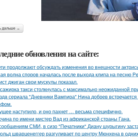
ь дальше →
ледние обновления на сайте:
ети продолжают обсуждать изменения во внешности актрис
ая волна споров началась после выхода клипа на песню Pet
ист джиган свои мускулы показал.
сажирка такси столкнулась с максимально неожиданной п
здa сериала "Дневники Вампира" Нина добрев встречается
ефом.
ущее наступило, и оно пахнет … весьма специфично.
чина по имени мистер Вад из африканской страны Гана.
сообщениям СМИ, в сизо "Печатники" Диану шурыгину заста
ольд шварценеггер разгуливает по центру Мюнхена в одних