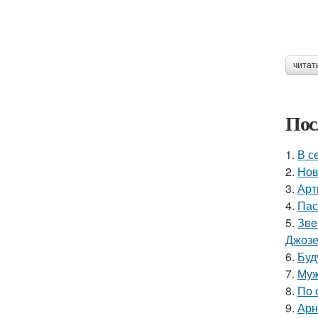
читат
Пос
1.
В с
2.
Нов
3.
Арт
4.
Пас
5.
Звe
Джоз
6.
Буд
7.
Муж
8.
По 
9.
Арн