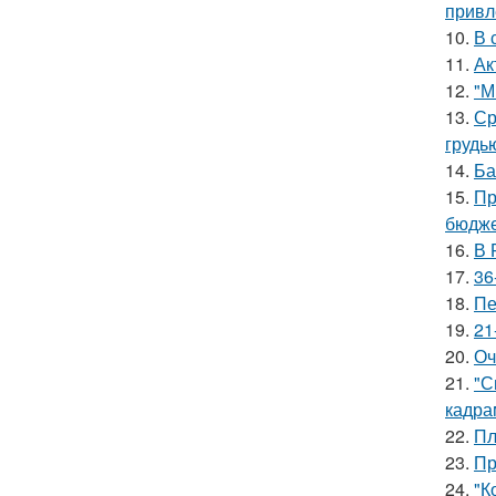
привл
10.
В 
11.
Ак
12.
"М
13.
Ср
грудь
14.
Ба
15.
Пр
бюдже
16.
В 
17.
36
18.
Пе
19.
21
20.
Оч
21.
"С
кадра
22.
Пл
23.
Пр
24.
"К