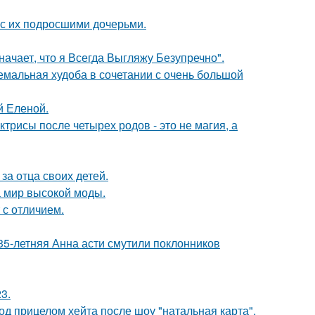
 с их подросшими дочерьми.
начает, что я Всегда Выгляжу Безупречно".
емальная худоба в сочетании с очень большой
й Еленой.
трисы после четырех родов - это не магия, а
за отца своих детей.
 мир высокой моды.
 с отличием.
35-летняя Анна асти смутили поклонников
3.
д прицелом хейта после шоу "натальная карта".