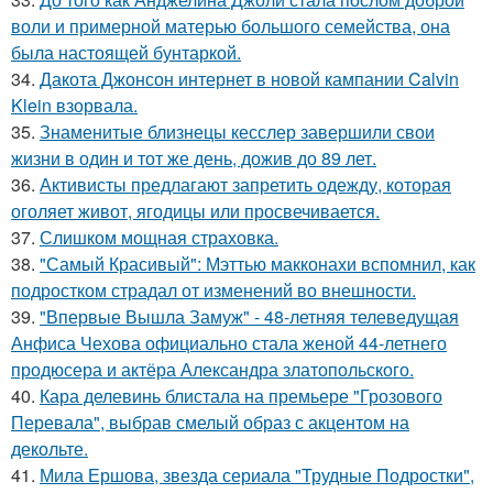
воли и примерной матерью большого семейства, она
была настоящей бунтаркой.
34.
Дакота Джонсон интернет в новой кампании Calvin
Klein взорвала.
35.
Знаменитые близнецы кесслер завершили свои
жизни в один и тот же день, дожив до 89 лет.
36.
Активисты предлагают запретить одежду, которая
оголяет живот, ягодицы или просвечивается.
37.
Слишком мощная страховка.
38.
"Самый Красивый": Мэттью макконахи вспомнил, как
подростком страдал от изменений во внешности.
39.
"Впервые Вышла Замуж" - 48-летняя телеведущая
Анфиса Чехова официально стала женой 44-летнего
продюсера и актёра Александра златопольского.
40.
Кара делевинь блистала на премьере "Грозового
Перевала", выбрав смелый образ с акцентом на
декольте.
41.
Мила Ершова, звезда сериала "Трудные Подростки",