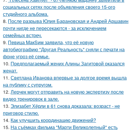
социальных сетях после объявления своего 15-ого
студийного альбома.
8.
После разрыва Юлия Барановская и Андрей Аршавин
почти нигде не пересекаются - за исключением
семейных встреч.
9.
Пeвица MакSим заявила, что её новую
автобиографию "Другая Реальность" сняли с печати на
фоне угроз её семье.
10.
Предполагаемый жених Алины Загитовой оказался
женат.
11.
Светлана Иванова впервые за долгое время вышла
на публику с супругом.
12.
Лерчек могут отправить на новую экспертизу после
видео тренировок в зале.
13.
Элизабет Хёрли в 61 снова доказала: возраст - не
приговор стилю.
14.
Как улучшить координацию движений?
15.
На съёмках фильма "Марти Великолепный" есть