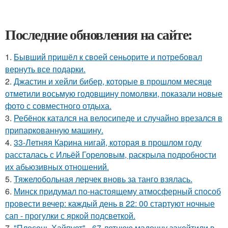
Последние обновления на сайте:
1.
Бывший пришёл к своей сеньорите и потребовал
вернуть все подарки.
2.
Джастин и хейли бибер, которые в прошлом месяце
отметили восьмую годовщину помолвки, показали новые
фото с совместного отдыха.
3.
Ребёнок катался на велосипеде и случайно врезался в
припаркованную машину.
4.
33-Летняя Карина нигай, которая в прошлом году
рассталась с Ильёй Гореловым, раскрыла подробности
их абьюзивных отношений.
5.
Тяжелобольная лерчек вновь за танго взялась.
6.
Минск придумал по-настоящему атмосферный способ
провести вечер: каждый день в 22: 00 стартуют ночные
сап - прогулки с яркой подсветкой.
7.
"Плесень Хайпует" - 67-летнюю мадонну захейтили в