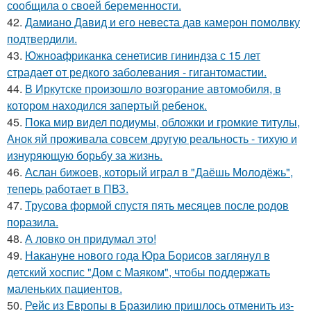
сообщила о своей беременности.
42.
Дамиано Давид и его невеста дав камерон помолвку
подтвердили.
43.
Южноафриканка сенетисив гининдза с 15 лет
страдает от редкого заболевания - гигантомастии.
44.
В Иркутске произошло возгорание автомобиля, в
котором находился запертый ребенок.
45.
Пока мир видел подиумы, обложки и громкие титулы,
Анок яй проживала совсем другую реальность - тихую и
изнуряющую борьбу за жизнь.
46.
Аслан бижоев, который играл в "Даёшь Молодёжь",
теперь работает в ПВЗ.
47.
Трусова формой спустя пять месяцев после родов
поразила.
48.
А ловко он придумал это!
49.
Накануне нового года Юра Борисов заглянул в
детский хоспис "Дом с Маяком", чтобы поддержать
маленьких пациентов.
50.
Рейс из Европы в Бразилию пришлось отменить из-