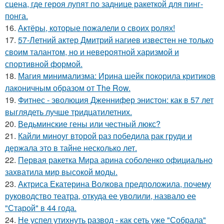
сцена, где героя лупят по заднице ракеткой для пинг-
понга.
16.
Актёры, которые пожалели о своих ролях!
17.
57-Летний актер Дмитрий нагиев известен не только
своим талантом, но и невероятной харизмой и
спортивной формой.
18.
Магия минимализма: Ирина шейк покорила критиков
лаконичным образом от The Row.
19.
Фитнес - эволюция Дженнифер энистон: как в 57 лет
выглядеть лучше тридцатилетних.
20.
Ведьминские гены или честный люкс?
21.
Кайли миноуг второй раз победила рак груди и
держала это в тайне несколько лет.
22.
Первая ракетка Мира арина соболенко официально
захватила мир высокой моды.
23.
Актриса Екатерина Волкова предположила, почему
руководство театра, откуда ее уволили, назвало ее
"Старой" в 44 года.
24.
Не успел утихнуть развод - как сеть уже "Собрала"