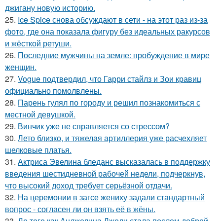
джигану новую историю.
25.
Ice Spice снова обсуждают в сети - на этот раз из-за
фото, где она показала фигуру без идеальных ракурсов
и жёсткой ретуши.
26.
Последние мужчины на земле: пробуждение в мире
женщин.
27.
Vogue подтвердил, что Гарри стайлз и Зои кравиц
официально помолвлены.
28.
Парень гулял по городу и решил познакомиться с
местной девушкой.
29.
Винчик уже не справляется со стрессом?
30.
Лето близко, и тяжелая артиллерия уже расчехляет
шелковые платья.
31.
Актриса Эвелина бледанс высказалась в поддержку
введения шестидневной рабочей недели, подчеркнув,
что высокий доход требует серьёзной отдачи.
32.
На церемонии в загсе жениху задали стандартный
вопрос - согласен ли он взять её в жёны.
33.
До того как Анджелина Джоли стала послом доброй