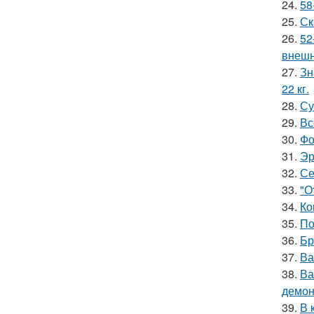
24.
58
25.
Ск
26.
52
внешн
27.
Зн
22 кг.
28.
Су
29.
Вс
30.
Фо
31.
Эр
32.
Се
33.
"О
34.
Ко
35.
По
36.
Бр
37.
Ва
38.
Ва
демон
39.
В 