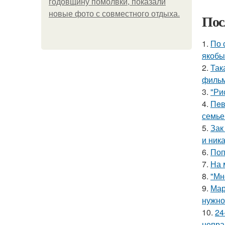
годовщину помолвки, показали
новые фото с совместного отдыха.
Пос
1.
По 
якобы
2.
Так
фильм
3.
"Ри
4.
Пeв
семье
5.
Зак
и ника
6.
Поп
7.
На 
8.
"Мн
9.
Мар
нужно 
10.
24
непра