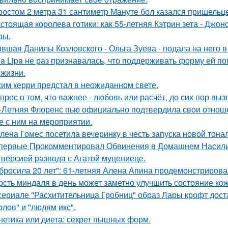
ростом 2 метра 31 сантиметр Мануте бол казался пришельце
стоящая королева готики: как 55-летняя Кэтрин зета - Джон
ры.
вшая Данилы Козловского - Ольга Зуева - подала на него в
a Lipa не раз признавалась, что поддерживать форму ей п
 жизни.
им керри предстал в неожиданном свете.
прос о том, что важнее - любовь или расчёт, до сих пор выз
-Летняя Флоренс пью официально подтвердила свои отнош
е с ним на мероприятии.
лена Гомес посетила вечеринку в честь запуска новой тона
первые Прокомментировал Обвинения в Домашнем Насилии
 версией развода с Агатой муцениеце.
бросила 20 лет": 61-летняя Алена Апина продемонстрирова
рсть миндаля в день может заметно улучшить состояние кож
сериале "Расхитительница Гробниц" образ Лары крофт дост
олов" и "людям икс".
нетика или диета: секрет пышных форм.