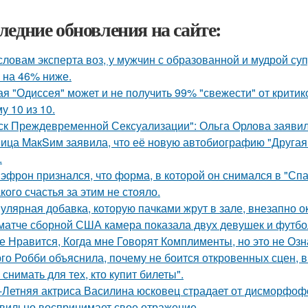
ледние обновления на сайте:
словам эксперта воз, у мужчин с образованной и мудрой су
 на 46% ниже.
ая "Одиссея" может и не получить 99% "свежести" от критик
у 10 из 10.
ск Преждевременной Сексуализации": Ольга Орлова заявила,
ица MакSим заявила, что её новую автобиографию "Другая 
.
 эфрон признался, что форма, в которой он снимался в "Сп
кого счастья за этим не стояло.
улярная добавка, которую пачками жрут в зале, внезапно 
матче сборной США камера показала двух девушек и футбо
е Нравится, Когда мне Говорят Комплименты, но это не Озна
го Робби объяснила, почему не боится откровенных сцен, в 
снимать для тех, кто купит билеты".
-Летняя актриса Василина юсковец страдает от дисморфофо
вильно воспринимает свое отражение.