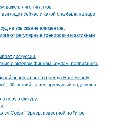
м даже в лиге гигантов.
с выглядит сейчас и какой она была на заре
 суд на взыскание алиментов.
омогают регулярные тренировки и активный
ывает дискуссии.
ения с актёром финном Коулом, появившись
льной основы своего бренда Rare Beauty.
" - 38-летний Павел прилучный поделился
ла новую фигуру.
и.
ался Софи Тёрнер, известной по "игре