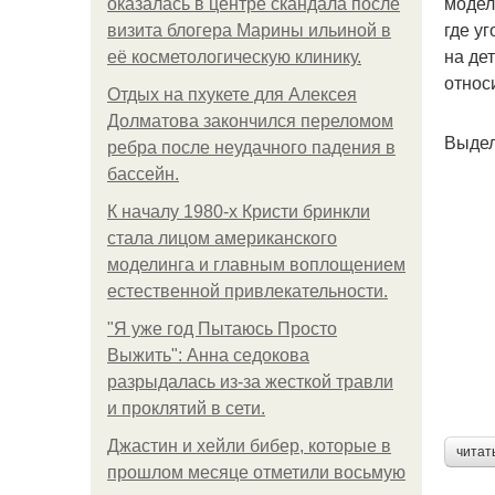
модел
оказалась в центре скандала после
где у
визита блогера Марины ильиной в
на де
её косметологическую клинику.
относ
Отдых на пхукете для Алексея
Долматова закончился переломом
Выдел
ребра после неудачного падения в
бассейн.
К началу 1980-х Кристи бринкли
стала лицом американского
моделинга и главным воплощением
естественной привлекательности.
"Я уже год Пытаюсь Просто
Выжить": Анна седокова
разрыдалась из-за жесткой травли
и проклятий в сети.
Джастин и хейли бибер, которые в
читат
прошлом месяце отметили восьмую