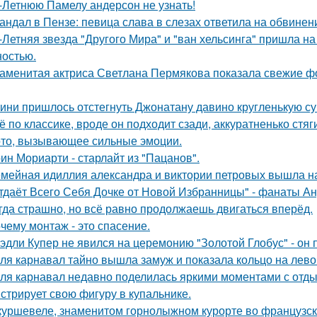
-Летнюю Памелу андерсон не узнать!
андал в Пензе: певица слава в слезах ответила на обвинен
-Летняя звезда "Другого Мира" и "ван хельсинга" пришла н
остью.
аменитая актриса Светлана Пермякова показала свежие фо
ини пришлось отстегнуть Джонатану давино кругленькую су
ё по классике, вроде он подходит сзади, аккуратненько стя
то, вызывающее сильные эмоции.
ин Мориарти - старлайт из "Пацанов".
мейная идиллия александра и виктории петровых вышла н
тдаёт Всего Себя Дочке от Новой Избранницы" - фанаты Ан
гда страшно, но всё равно продолжаешь двигаться вперёд.
чему монтаж - это спасение.
эдли Купер не явился на церемонию "Золотой Глобус" - он 
ля карнавал тайно вышла замуж и показала кольцо на лево
ля карнавал недавно поделилась яркими моментами с отдых
стрирует свою фигуру в купальнике.
куршевеле, знаменитом горнолыжном курорте во французски