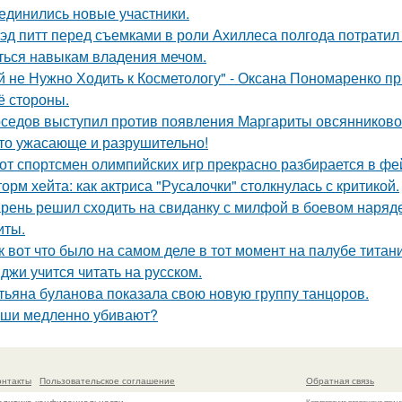
единились новые участники.
эд питт перед съемками в роли Ахиллеса полгода потратил 
ться навыкам владения мечом.
й не Нужно Ходить к Косметологу" - Оксана Пономаренко при
её стороны.
седов выступил против появления Маргариты овсянниково
то ужасающе и разрушительно!
от спортсмен олимпийских игр прекрасно разбирается в фе
орм хейта: как актриса "Русалочки" столкнулась с критикой.
рень решил сходить на свиданку с милфой в боевом наряде
иты.
к вот что было на самом деле в тот момент на палубе титани
джи учится читать на русском.
тьяна буланова показала свою новую группу танцоров.
ши медленно убивают?
онтакты
Пользовательское соглашение
Обратная связь
Копирование разрешено при у