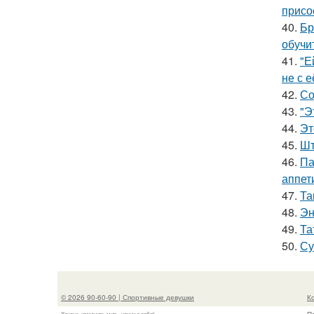
присо
40.
Бр
обучи
41.
"Е
не с 
42.
Со
43.
"Э
44.
Эт
45.
Шт
46.
Па
аппет
47.
Та
48.
Эн
49.
Та
50.
Су
© 2026 90-60-90 | Спортивные девушки
К
Хочешь изменить мир - начни с себя!