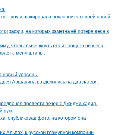
ия.
а тв - шоу и шокировала поклонников своей новой
тографии, на которых заметна её потеря веса в
мму, чтобы вычеркнуть его из общего бизнеса.
гивает с меня штаны.
а новый уровень.
дрея Аршавина разделились на два лагеря.
предпочёл провести вечер с Джиджи хадид.
й руке.
а, опубликовав фото, на котором она
х Альпах, к русской гламурной компании