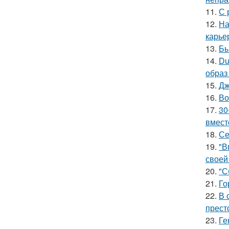
11.
С 
12.
На
карье
13.
Бы
14.
Du
образ
15.
Дж
16.
Во
17.
30
вмест
18.
Се
19.
"В
своей
20.
"С
21.
Го
22.
В 
прест
23.
Ге