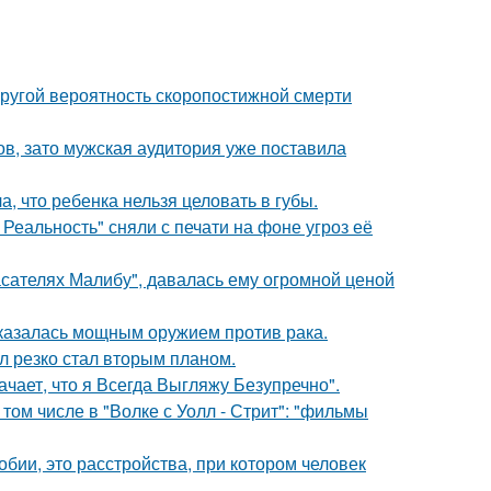
пругой вероятность скоропостижной смерти
ов, зато мужская аудитория уже поставила
 что ребенка нельзя целовать в губы.
Реальность" сняли с печати на фоне угроз её
асателях Малибу", давалась ему огромной ценой
оказалась мощным оружием против рака.
л резко стал вторым планом.
чает, что я Всегда Выгляжу Безупречно".
том числе в "Волке с Уолл - Стрит": "фильмы
бии, это расстройства, при котором человек