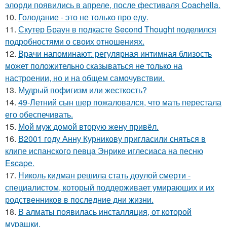
элорди появились в апреле, после фестиваля Coachella.
10.
Голодание - это не только про еду.
11.
Скутер Браун в подкасте Second Thought поделился
подробностями о своих отношениях.
12.
Врачи напоминают: регулярная интимная близость
может положительно сказываться не только на
настроении, но и на общем самочувствии.
13.
Мудрый пофигизм или жесткость?
14.
49-Летний сын шер пожаловался, что мать перестала
его обеспечивать.
15.
Мой муж домой вторую жену привёл.
16.
В2001 году Анну Курникову пригласили сняться в
клипе испанского певца Энрике иглесиаса на песню
Escape.
17.
Николь кидман решила стать доулой смерти -
специалистом, который поддерживает умирающих и их
родственников в последние дни жизни.
18.
В алматы появилась инсталляция, от которой
мурашки.