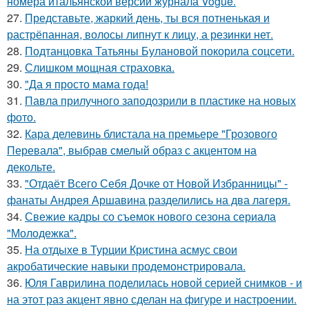
номера итальянской версии журнала Vogue.
27.
Представьте, жаркий день, ты вся потненькая и
растрёпанная, волосы липнут к лицу, а резинки нет.
28.
Подтанцовка Татьяны Булановой покорила соцсети.
29.
Слишком мощная страховка.
30.
"Да я просто мама года!
31.
Павла прилучного заподозрили в пластике на новых
фото.
32.
Кара делевинь блистала на премьере "Грозового
Перевала", выбрав смелый образ с акцентом на
декольте.
33.
"Отдаёт Всего Себя Дочке от Новой Избранницы" -
фанаты Андрея Аршавина разделились на два лагеря.
34.
Свежие кадры со съемок нового сезона сериала
"Молодежка".
35.
На отдыхе в Турции Кристина асмус свои
акробатические навыки продемонстрировала.
36.
Юля Гаврилина поделилась новой серией снимков - и
на этот раз акцент явно сделан на фигуре и настроении.