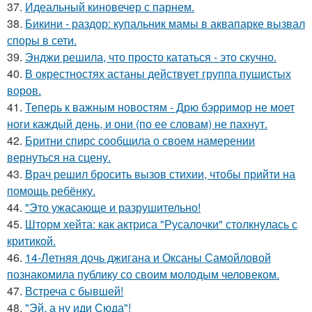
37.
Идеальный киновечер с парнем.
38.
Бикини - раздор: купальник мамы в аквапарке вызвал
споры в сети.
39.
Энджи решила, что просто кататься - это скучно.
40.
В окрестностях астаны действует группа пушистых
воров.
41.
Теперь к важным новостям - Дрю бэрримор не моет
ноги каждый день, и они (по ее словам) не пахнут.
42.
Бритни спирс сообщила о своем намерении
вернуться на сцену.
43.
Врач решил бросить вызов стихии, чтобы прийти на
помощь ребёнку.
44.
"Это ужасающе и разрушительно!
45.
Шторм хейта: как актриса "Русалочки" столкнулась с
критикой.
46.
14-Летняя дочь джигана и Оксаны Самойловой
познакомила публику со своим молодым человеком.
47.
Встреча с бывшей!
48.
"Эй, а ну иди Сюда"!