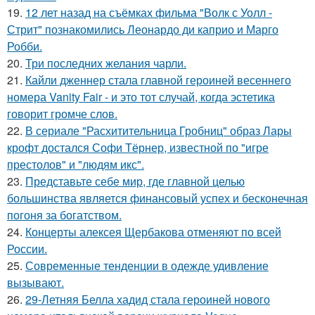
19.
12 лет назад на съёмках фильма "Волк с Уолл -
Стрит" познакомились Леонардо ди каприо и Марго
Робби.
20.
Три последних желания чарли.
21.
Кайли дженнер стала главной героиней весеннего
номера Vanity Fair - и это тот случай, когда эстетика
говорит громче слов.
22.
В сериале "Расхитительница Гробниц" образ Лары
крофт достался Софи Тёрнер, известной по "игре
престолов" и "людям икс".
23.
Представьте себе мир, где главной целью
большинства является финансовый успех и бесконечная
погоня за богатством.
24.
Концерты алексея Щербакова отменяют по всей
России.
25.
Современные тенденции в одежде удивление
вызывают.
26.
29-Летняя Белла хадид стала героиней нового