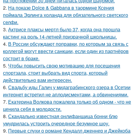
на протяжении 30 дней питалась одной шаурмой.
2.
На показе Dolce & Gabbana в таормине Ксения
поймала Эрлинга холанда для обязательного светского
селфи.
3.
Актрисе плаксы мертл было 37, когда она прошла
кастинг на роль 14-летней призрачной школьницы.
4.
В России обсуждают поправки, по которым за связь с
коллегой могут ввести санкции, если один из партнёров
состоит в браке.
5.
Чтобы повысить свою мотивацию для посещения
спортзала, стоит выбрать вид спорта, который
действительно вам интересен.
6.
Свадьбу иды Галич у мидаграбинского озера в Осетии
интернет встретил не аплодисментами, а обвинениями.
7.
Екатерина Волкова пожалела только об одном - что не
ценила себя в молодости.
8.
Скандально известная онлифанщица бонни блю
умудрилась устроить очередное безумное шоу.
9.
Первые слухи о романе Кендалл дженнер и Джейкоба