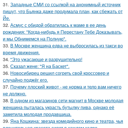
31.
Западные СМИ со ссылкой на анонимный источник
пишут, что Бьянка даже продумала план, как сбежать от
Йе.
32.
Асмус с обидой обратилась к маме в ее день
рождения: "Когда-нибудь я Перестану Тебе Доказывать,
и мы Обнимемся на Полную".
33.
В Москве женщина едва не выбросилась из такси во
время движения.
34.
"Это ужасающе и разрушительно!
35.
Сказал жене: "Я на Баскет".
36.
Новосибирец решил согреть свой кроссовер и
случайно поджёг его.
37.
Почему плоский живот - не норма и тело вам ничего
не должно.
38.
В одном из магазинов сети магнит в Москве молодая
женщина пыталась украсть бутылку пива, однако её
заметила молодая продавщица.
39.
Яна Кошкина: звезда комедийного кино и театра, чья
пленительная красота сияет в каждом кадре.