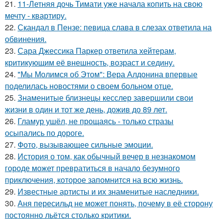
21.
11-Летняя дочь Тимати уже начала копить на свою
мечту - квартиру.
22.
Скандал в Пензе: певица слава в слезах ответила на
обвинения.
23.
Сара Джессика Паркер ответила хейтерам,
критикующим её внешность, возраст и седину.
24.
"Мы Молимся об Этом": Вера Алдонина впервые
поделилась новостями о своем больном отце.
25.
Знаменитые близнецы кесслер завершили свои
жизни в один и тот же день, дожив до 89 лет.
26.
Гламур ушёл, не прощаясь - только стразы
осыпались по дороге.
27.
Фото, вызывающее сильные эмоции.
28.
История о том, как обычный вечер в незнакомом
городе может превратиться в начало безумного
приключения, которое запомнится на всю жизнь.
29.
Известные артисты и их знаменитые наследники.
30.
Аня пересильд не может понять, почему в её сторону
постоянно льётся столько критики.