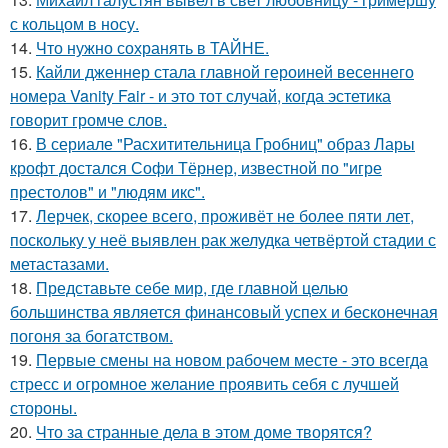
с кольцом в носу.
14.
Что нужно сохранять в ТАЙНЕ.
15.
Кайли дженнер стала главной героиней весеннего
номера Vanity Fair - и это тот случай, когда эстетика
говорит громче слов.
16.
В сериале "Расхитительница Гробниц" образ Лары
крофт достался Софи Тёрнер, известной по "игре
престолов" и "людям икс".
17.
Лерчек, скорее всего, проживёт не более пяти лет,
поскольку у неё выявлен рак желудка четвёртой стадии с
метастазами.
18.
Представьте себе мир, где главной целью
большинства является финансовый успех и бесконечная
погоня за богатством.
19.
Первые смены на новом рабочем месте - это всегда
стресс и огромное желание проявить себя с лучшей
стороны.
20.
Что за странные дела в этом доме творятся?