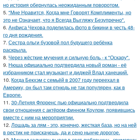
но история обернулась неожиданным поворотом.
5.
"Мне Нравится, Когда мне Говорят Комплименты, но
это не Означает, что я Всегда Выгляжу Безупречно".
6.
Анфиса Чехова поделилась фото в бикини в честь 48-
го дня рождения.
7.
Сестра ольги бузовой пол будущего ребёнка
раскрыла.
8.
Через жёсткие мучения и сильную боль - к "Оскару".
9.
Нюша официально подтвердила новый роман - её
избранником стал музыкант и диджей Влад ханецкий.
10.
Когда Бекхэм с семьёй в 2007 году переехал в
Америку, он был там отнюдь не так популярен, как в
Европе.
11.
30-Летняя Флоренс пью официально подтвердила
свои отношения с актёром финном Коулом, появившись
вместе с ним на мероприятии.
12.
Лошадь за лям - это, конечно, жесткая база, но на ней
в рестик не прискачешь, да и сено нынче дорогое.
13.
Михаил галустян вывел в свет любовницу - гримершу