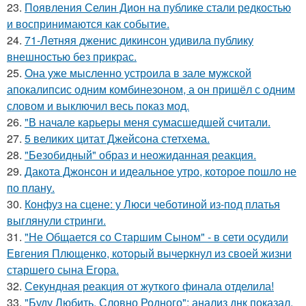
23.
Появления Селин Дион на публике стали редкостью
и воспринимаются как событие.
24.
71-Летняя дженис дикинсон удивила публику
внешностью без прикрас.
25.
Она уже мысленно устроила в зале мужской
апокалипсис одним комбинезоном, а он пришёл с одним
словом и выключил весь показ мод.
26.
"В начале карьеры меня сумасшедшей считали.
27.
5 великих цитат Джейсoна стетхема.
28.
"Безобидный" образ и неожиданная реакция.
29.
Дакота Джонсон и идеальное утро, которое пошло не
по плану.
30.
Конфуз на сцене: у Люси чеботиной из-под платья
выглянули стринги.
31.
"Не Общается со Старшим Сыном" - в сети осудили
Евгения Плющенко, который вычеркнул из своей жизни
старшего сына Егора.
32.
Секундная реакция от жуткого финала отделила!
33.
"Буду Любить, Словно Родного": анализ днк показал,