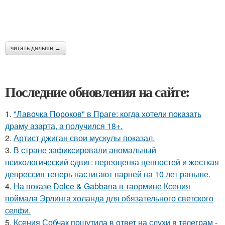
читать дальше →
Последние обновления на сайте:
1.
"Лавочка Пороков" в Праге: когда хотели показать
драму азарта, а получился 18+.
2.
Артист джиган свои мускулы показал.
3.
В стране зафиксировали аномальный
психологический сдвиг: переоценка ценностей и жесткая
депрессия теперь настигают парней на 10 лет раньше.
4.
На показе Dolce & Gabbana в таормине Ксения
поймала Эрлинга холанда для обязательного светского
селфи.
5.
Ксения Собчак пошутила в ответ на слухи в телеграм -