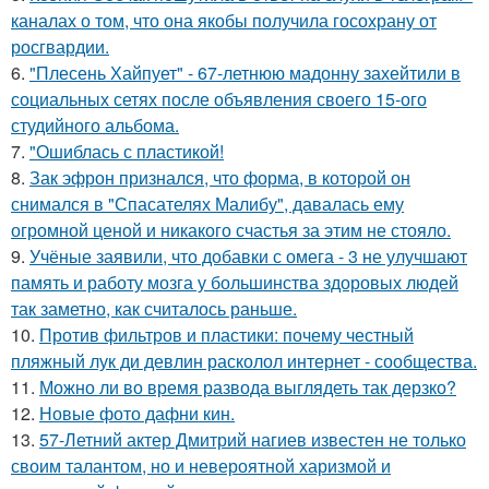
каналах о том, что она якобы получила госохрану от
росгвардии.
6.
"Плесень Хайпует" - 67-летнюю мадонну захейтили в
социальных сетях после объявления своего 15-ого
студийного альбома.
7.
"Ошиблась с пластикой!
8.
Зак эфрон признался, что форма, в которой он
снимался в "Спасателях Малибу", давалась ему
огромной ценой и никакого счастья за этим не стояло.
9.
Учёные заявили, что добавки с омега - 3 не улучшают
память и работу мозга у большинства здоровых людей
так заметно, как считалось раньше.
10.
Против фильтров и пластики: почему честный
пляжный лук ди девлин расколол интернет - сообщества.
11.
Можно ли во время развода выглядеть так дерзко?
12.
Новые фото дафни кин.
13.
57-Летний актер Дмитрий нагиев известен не только
своим талантом, но и невероятной харизмой и