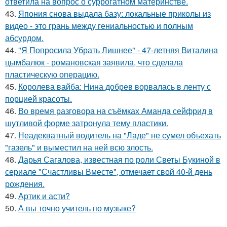
ответила на вопрос о суррогатном материнстве.
43.
Япония снова выдала базу: локальные приколы из
видео - это грань между гениальностью и полным
абсурдом.
44.
"Я Попросила Убрать Лишнее" - 47-летняя Виталина
цымбалюк - романовская заявила, что сделала
пластическую операцию.
45.
Королева вайба: Нина добрев ворвалась в ленту с
порцией красоты.
46.
Во время разговора на съёмках Аманда сейфрид в
шутливой форме затронула тему пластики.
47.
Неадекватный водитель на "Ладе" не сумел объехать
"газель" и выместил на ней всю злость.
48.
Дарья Сагалова, известная по роли Светы Букиной в
сериале "Счастливы Вместе", отмечает свой 40-й день
рождения.
49.
Артик и асти?
50.
А вы точно учитель по музыке?