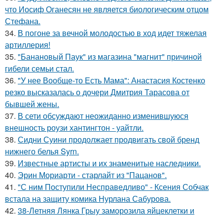
что Иосиф Оганесян не является биологическим отцом
Стефана.
34.
В погоне за вечной молодостью в ход идет тяжелая
артиллерия!
35.
"Банановый Паук" из магазина "магнит" причиной
гибели семьи стал.
36.
"У нее Вообще-то Есть Мама": Анастасия Костенко
резко высказалась о дочери Дмитрия Тарасова от
бывшей жены.
37.
В сети обсуждают неожиданно изменившуюся
внешность роузи хантингтон - уайтли.
38.
Сидни Суини продолжает продвигать свой бренд
нижнего белья Syrn.
39.
Известные артисты и их знаменитые наследники.
40.
Эрин Мориарти - старлайт из "Пацанов".
41.
"С ним Поступили Несправедливо" - Ксения Собчак
встала на защиту комика Нурлана Сабурова.
42.
38-Летняя Лянка Грыу заморозила яйцеклетки и