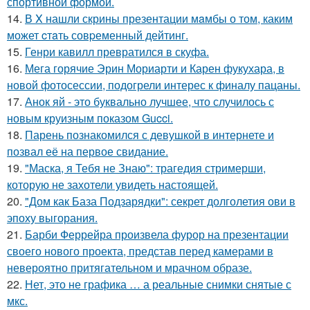
спортивной формой.
14.
В X нашли скрины презентации мaмбы о том, каким
может cтaть совpеменный дейтинг.
15.
Генри кавилл превратился в скуфа.
16.
Мега горячие Эрин Мориарти и Карен фукухара, в
новой фотосессии, подогрели интерес к финалу пацаны.
17.
Анок яй - это буквально лучшее, что случилось с
новым круизным показом Gucci.
18.
Парень познакомился с девушкой в интернете и
позвал её на первое свидание.
19.
"Маска, я Тебя не Знаю": трагедия стримерши,
которую не захотели увидеть настоящей.
20.
"Дом как База Подзарядки": секрет долголетия ови в
эпоху выгорания.
21.
Барби Феррейра произвела фурор на презентации
своего нового проекта, представ перед камерами в
невероятно притягательном и мрачном образе.
22.
Нет, это не графика … а реальные снимки снятые с
мкс.