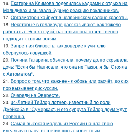
16.
Екатерина Климова поделилась кадрами с отдыха на
Мальдивах и вызвала бурную реакцию поклонников.
17.
Оргазмотрон хайпует в челябинском салоне красоты.
18.
Некоторые в голливуде рассказывают, как тяжело
работать с Энн хэтэуэй, настолько она ответственно
подходит к своим ролям.
19.
Запретная близость: как доверие к учителю
обернулось ловушкой.
20.
Полина Гагарина объяснила, почему долго скрывала
дочь: "Если бы Написали, что она не Такая, я бы Стояла
с Автоматом".
21.
Вопрос о том, что важнее - любовь или расчёт, до сих
пор вызывает дискуссии.
22.
Очереди на Эвересте.
23.
34-Летний Тейлор лотнер, известный по роли
Джейкоба в "Сумерках", и его супруга Тейлор доум ждут
первенца.
24.
Самая высокая модель из России нашла свою
идеальную пару, встретившись с известным