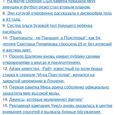
7.
На матче сборной США камера показала двух
девушек и футбол резко стал вторым планом.
8.
Энн хэтэуэй откровенно рассказала о дисморфии тела
в 43 года.
9.
Сестра ольги бузовой пол будущего ребёнка
раскрыла.
10.
"Препараты - не Панацея, а Подспорье": как 54-
летняя Светлана Пермякова сбросила 25 кг без иллюзий
и жестких диет.
11.
Прохор Шаляпин вновь удивил публику своими
откровениями о вкусах и предпочтениях.
12.
Айзек хемпстед - Райт, известный по роли брана
старка в сериале "Игра Престолов", женился на
закрытой церемонии в Лондоне.
13.
Первая ракетка Мира арина соболенко официально
захватила мир высокой моды.
14.
Джинсы, которые моделируют фигуру!
15.
Рекламная кампания Yeezy вновь оказалась в центре
внимания соцсетей и вызвала бурные обсуждения.