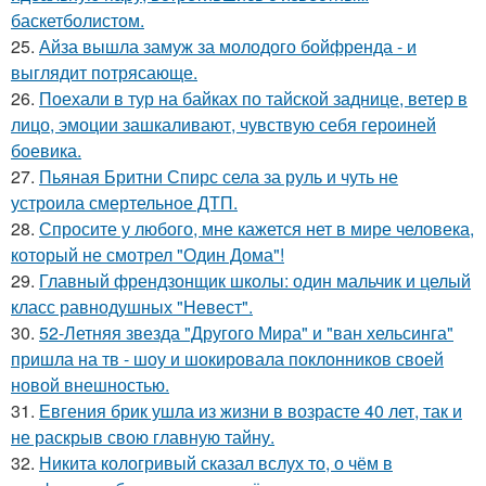
баскетболистом.
25.
Айза вышла замуж за молодого бойфренда - и
выглядит потрясающе.
26.
Поехали в тур на байках по тайской заднице, ветер в
лицо, эмоции зашкаливают, чувствую себя героиней
боевика.
27.
Пьяная Бритни Спирс села за руль и чуть не
устроила смертельное ДТП.
28.
Спросите у любого, мне кажется нет в мире человека,
который не смотрел "Один Дома"!
29.
Главный френдзонщик школы: один мальчик и целый
класс равнодушных "Невест".
30.
52-Летняя звезда "Другого Мира" и "ван хельсинга"
пришла на тв - шоу и шокировала поклонников своей
новой внешностью.
31.
Евгения брик ушла из жизни в возрасте 40 лет, так и
не раскрыв свою главную тайну.
32.
Никита кологривый сказал вслух то, о чём в