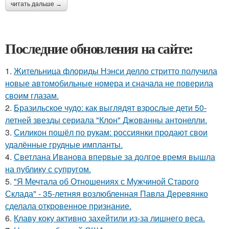
читать дальше →
Последние обновления на сайте:
1.
Жительница флориды Нэнси делло стритто получила
новые автомобильные номера и сначала не поверила
своим глазам.
2.
Бразильское чудо: как выглядят взрослые дети 50-
летней звезды сериала "Клон" Джованны антонелли.
3.
Силикон пошёл по рукам: россиянки продают свои
удалённые грудные импланты.
4.
Светлана Иванова впервые за долгое время вышла
на публику с супругом.
5.
"Я Мечтала об Отношениях с Мужчиной Старого
Склада" - 35-летняя возлюбленная Павла Деревянко
сделала откровенное признание.
6.
Клаву коку активно захейтили из-за лишнего веса.