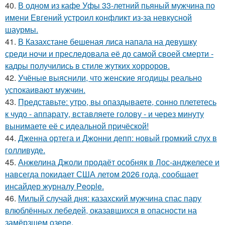
40.
В одном из кафе Уфы 33-летний пьяный мужчина по
имени Евгений устроил конфликт из-за невкусной
шаурмы.
41.
В Казахстане бешеная лиса напала на девушку
среди ночи и преследовала её до самой своей смерти -
кадры получились в стиле жутких хорроров.
42.
Учёные выяснили, что женские ягодицы реально
успокаивают мужчин.
43.
Представьте: утро, вы опаздываете, сонно плететесь
к чудо - аппарату, вставляете голову - и через минуту
вынимаете её с идеальной причёской!
44.
Дженна ортега и Джонни депп: новый громкий слух в
голливуде.
45.
Анжелина Джоли продаёт особняк в Лос-анджелесе и
навсегда покидает США летом 2026 года, сообщает
инсайдер журналу People.
46.
Милый случай дня: казахский мужчина спас пару
влюблённых лебедей, оказавшихся в опасности на
замёрзшем озере.