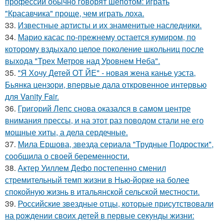
профессии обычно говорят шёпотом: играть
"Красавчика" проще, чем играть лоха.
33.
Известные артисты и их знаменитые наследники.
34.
Марио касас по-прежнему остается кумиром, по
которому вздыхало целое поколение школьниц после
выхода "Трех Метров над Уровнем Неба".
35.
"Я Хочу Детей ОТ ЙЕ" - новая жена канье уэста,
Бьянка цензори, впервые дала откровенное интервью
для Vanity Fair.
36.
Григорий Лепс снова оказался в самом центре
внимания прессы, и на этот раз поводом стали не его
мощные хиты, а дела сердечные.
37.
Мила Ершова, звезда сериала "Трудные Подростки",
сообщила о своей беременности.
38.
Актер Уиллем Дефо постепенно сменил
стремительный темп жизни в Нью-йорке на более
спокойную жизнь в итальянской сельской местности.
39.
Российские звездные отцы, которые присутствовали
на рождении своих детей в первые секунды жизни: