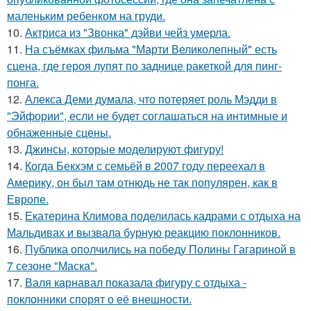
маленьким ребенком на груди.
10.
Актриса из "Звонка" дэйви чейз умерла.
11.
На съёмках фильма "Марти Великолепный" есть
сцена, где героя лупят по заднице ракеткой для пинг-
понга.
12.
Алекса Деми думала, что потеряет роль Мэдди в
"Эйфории", если не будет соглашаться на интимные и
обнаженные сцены.
13.
Джинсы, которые моделируют фигуру!
14.
Когда Бекхэм с семьёй в 2007 году переехал в
Америку, он был там отнюдь не так популярен, как в
Европе.
15.
Екатерина Климова поделилась кадрами с отдыха на
Мальдивах и вызвала бурную реакцию поклонников.
16.
Публика ополчились на победу Полины Гагариной в
7 сезоне "Маска".
17.
Валя карнавал показала фигуру с отдыха -
поклонники спорят о её внешности.