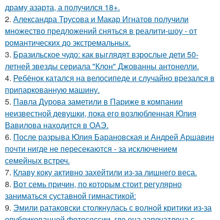
драму азарта, а получился 18+.
2.
Александра Трусова и Макар Игнатов получили
множество предложений сняться в реалити-шоу - от
романтических до экстремальных.
3.
Бразильское чудо: как выглядят взрослые дети 50-
летней звезды сериала "Клон" Джованны антонелли.
4.
Ребёнок катался на велосипеде и случайно врезался в
припаркованную машину.
5.
Павла Дурова заметили в Париже в компании
неизвестной девушки, пока его возлюбленная Юлия
Вавилова находится в ОАЭ.
6.
После разрыва Юлия Барановская и Андрей Аршавин
почти нигде не пересекаются - за исключением
семейных встреч.
7.
Клаву коку активно захейтили из-за лишнего веса.
8.
Вот семь причин, по которым стоит регулярно
заниматься суставной гимнастикой:
9.
Эмили ратаковски столкнулась с волной критики из-за
опубликованной фотосессии, где она запечатлена с