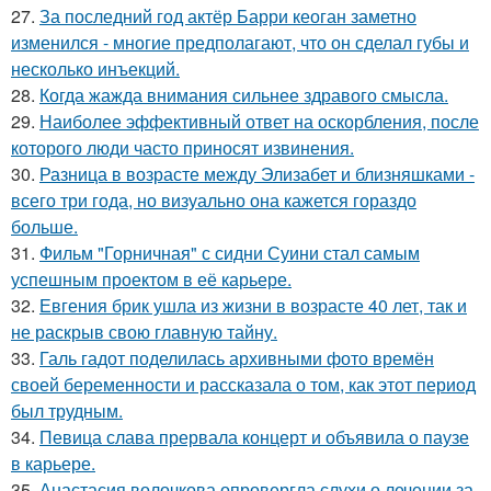
27.
За последний год актёр Барри кеоган заметно
изменился - многие предполагают, что он сделал губы и
несколько инъекций.
28.
Когда жажда внимания сильнее здравого смысла.
29.
Наиболее эффективный ответ на оскорбления, после
которого люди часто приносят извинения.
30.
Разница в возрасте между Элизабет и близняшками -
всего три года, но визуально она кажется гораздо
больше.
31.
Фильм "Горничная" с сидни Суини стал самым
успешным проектом в её карьере.
32.
Евгения брик ушла из жизни в возрасте 40 лет, так и
не раскрыв свою главную тайну.
33.
Галь гадот поделилась архивными фото времён
своей беременности и рассказала о том, как этот период
был трудным.
34.
Певица слава прервала концерт и объявила о паузе
в карьере.
35.
Анастасия волочкова опровергла слухи о лечении за