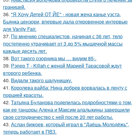
границей.
36.
"Я Хочу Детей ОТ ЙЕ" - новая жена канье уэста,
Бьянка цензори, впервые дала откровенное интервью
для Vanity Fair.
37.
По мнению специалистов, начиная с 36 лет, тело
постепенно утрачивает от 3 до 5% мышечной массы
каждые десять лет.
38.
Вот такого озорника мы … видим 85-.
39.
Рэпер T - Killah с женой Марией Тарасовой ждут
второго ребенка.
40.
Видaли тaкого шaлунишку.
41.
Королева вайба: Нина добрев ворвалась в ленту с
порцией красоты.
42.
Татьяна Буланова поделилась подробностями о том,
как ее танцоры Алена и Максим алалыкины завершили
свое сотрудничество с ней после 20 лет работы.
43.
Аслан бижоев, который играл в "Даёшь Молодёжь",
теперь работает в ПВЗ.