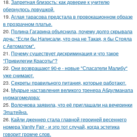
18.
Запретная близость: как доверие к учителю
обернулось ловушкой.
19.
Аглая тарасова предстала в провокационном образе
в прозрачном платье.
20.
Полина Гагарина объяснила, почему долго скрывала
дочь: "Если бы Написали, что она не Такая, я бы Стояла
с Автоматом".
21.
Почему существует дискриминация и что такое
"Привилегии Красоты"?
22.
Они возвращают 90-е - новые "Спасатели Малибу"
уже снимают.
23.
Секреты правильного питания, которые работают.
24.
Мудрые наставления великого тренера Абдулманапа
нурмагомедова:
25.
Волочкова заявила, что её приглашали на вечеринки
Эпштейна.
26.
Кайли дженнер стала главной героиней весеннего
номера Vanity Fair - и это тот случай, когда эстетика
говорит громче слов.