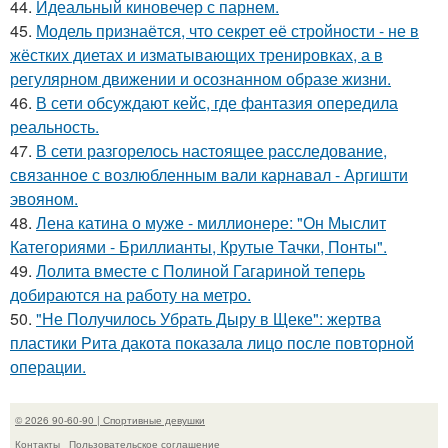
44.
Идеальный киновечер с парнем.
45.
Модель признаётся, что секрет её стройности - не в
жёстких диетах и изматывающих тренировках, а в
регулярном движении и осознанном образе жизни.
46.
В сети обсуждают кейс, где фантазия опередила
реальность.
47.
В сети разгорелось настоящее расследование,
связанное с возлюбленным вали карнавал - Аргишти
эвояном.
48.
Лена катина о муже - миллионере: "Он Мыслит
Категориями - Бриллианты, Крутые Тачки, Понты".
49.
Лолита вместе с Полиной Гагариной теперь
добираются на работу на метро.
50.
"Не Получилось Убрать Дыру в Щеке": жертва
пластики Рита дакота показала лицо после повторной
операции.
© 2026 90-60-90 | Спортивные девушки
Контакты
Пользовательское соглашение