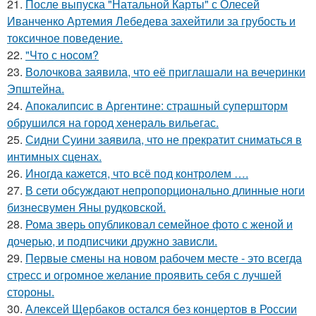
21.
После выпуска "Натальной Карты" с Олесей
Иванченко Артемия Лебедева захейтили за грубость и
токсичное поведение.
22.
"Что с носом?
23.
Волочкова заявила, что её приглашали на вечеринки
Эпштейна.
24.
Апокалипсис в Аргентине: страшный супершторм
обрушился на город хенераль вильегас.
25.
Сидни Суини заявила, что не прекратит сниматься в
интимных сценах.
26.
Иногда кажется, что всё под контролем ….
27.
В сети обсуждают непропорционально длинные ноги
бизнесвумен Яны рудковской.
28.
Рома зверь опубликовал семейное фото с женой и
дочерью, и подписчики дружно зависли.
29.
Первые смены на новом рабочем месте - это всегда
стресс и огромное желание проявить себя с лучшей
стороны.
30.
Алексей Щербаков остался без концертов в России