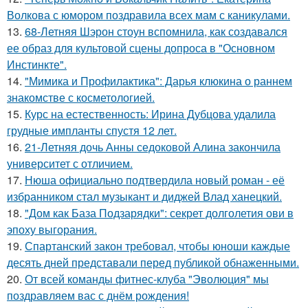
Волкова с юмором поздравила всех мам с каникулами.
13.
68-Летняя Шэрон стоун вспомнила, как создавался
ее образ для культовой сцены допроса в "Основном
Инстинкте".
14.
"Мимика и Профилактика": Дарья клюкина о раннем
знакомстве с косметологией.
15.
Курс на естественность: Ирина Дубцова удалила
грудные импланты спустя 12 лет.
16.
21-Летняя дочь Анны седоковой Алина закончила
университет с отличием.
17.
Нюша официально подтвердила новый роман - её
избранником стал музыкант и диджей Влад ханецкий.
18.
"Дом как База Подзарядки": секрет долголетия ови в
эпоху выгорания.
19.
Спартанский закон требовал, чтобы юноши каждые
десять дней представали перед публикой обнаженными.
20.
От всей команды фитнес-клуба "Эволюция" мы
поздравляем вас с днём рождения!