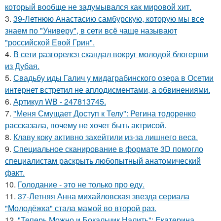
который вообще не задумывался как мировой хит.
3.
39-Летнюю Анастасию самбурскую, которую мы все
знаем по "Универу", в сети всё чаще называют
"российской Евой Грин".
4.
В сети разгорелся скандал вокруг молодой блогерши
из Дубая.
5.
Свадьбу иды Галич у мидаграбинского озера в Осетии
интернет встретил не аплодисментами, а обвинениями.
6.
Артикул WB - 247813745.
7.
"Меня Смущает Доступ к Телу": Регина тодоренко
рассказала, почему не хочет быть актрисой.
8.
Клаву коку активно захейтили из-за лишнего веса.
9.
Специальное сканирование в формате 3D помогло
специалистам раскрыть любопытный анатомический
факт.
10.
Голодание - это не только про еду.
11.
37-Летняя Анна михайловская звезда сериала
"Молодёжка" стала мамой во второй раз.
12.
"Теперь Можно и Бокальчик Налить": Екатерина