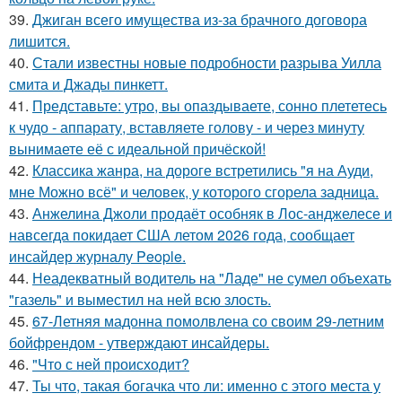
39.
Джиган всего имущества из-за брачного договора
лишится.
40.
Стали известны новые подробности разрыва Уилла
смита и Джады пинкетт.
41.
Представьте: утро, вы опаздываете, сонно плететесь
к чудо - аппарату, вставляете голову - и через минуту
вынимаете её с идеальной причёской!
42.
Классика жанра, на дороге встретились "я на Ауди,
мне Можно всё" и человек, у которого сгорела задница.
43.
Анжелина Джоли продаёт особняк в Лос-анджелесе и
навсегда покидает США летом 2026 года, сообщает
инсайдер журналу People.
44.
Неадекватный водитель на "Ладе" не сумел объехать
"газель" и выместил на ней всю злость.
45.
67-Летняя мадонна помолвлена со своим 29-летним
бойфрендом - утверждают инсайдеры.
46.
"Что с ней происходит?
47.
Ты что, такая богачка что ли: именно с этого места у