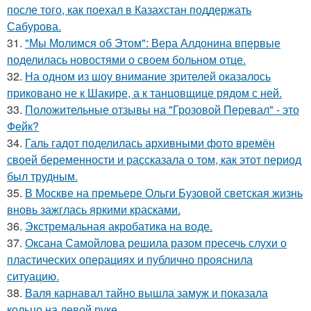
после того, как поехал в Казахстан поддержать
Сабурова.
31.
"Мы Молимся об Этом": Вера Алдонина впервые
поделилась новостями о своем больном отце.
32.
На одном из шоу внимание зрителей оказалось
приковано не к Шакире, а к танцовщице рядом с ней.
33.
Положительные отзывы на "Грозовой Перевал" - это
Фейк?
34.
Галь гадот поделилась архивными фото времён
своей беременности и рассказала о том, как этот период
был трудным.
35.
В Москве на премьере Ольги Бузовой светская жизнь
вновь зажглась яркими красками.
36.
Экстремальная акробатика на воде.
37.
Оксана Самойлова решила разом пресечь слухи о
пластических операциях и публично прояснила
ситуацию.
38.
Валя карнавал тайно вышла замуж и показала
кольцо на левой руке.