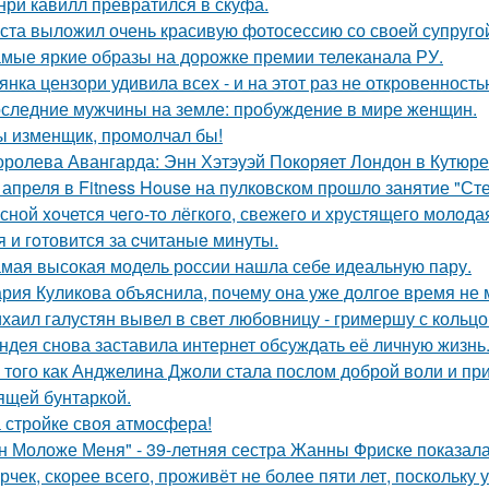
нри кавилл превратился в скуфа.
ста выложил очень красивую фотосессию со своей супруго
мые яркие образы на дорожке премии телеканала РУ.
янка цензори удивила всех - и на этот раз не откровенность
следние мужчины на земле: пробуждение в мире женщин.
ы изменщик, промолчал бы!
оролева Авангарда: Энн Хэтэуэй Покоряет Лондон в Кутюре о
 апреля в Fitness House на пулковском прошло занятие "Ст
сной xoчется чeгo-тo лёгкого, свежегo и хрустящего молoда
я и гoтовится за cчитаныe минуты.
мая высокая модель россии нашла себе идеальную пару.
рия Куликова объяснила, почему она уже долгое время не 
хаил галустян вывел в свет любовницу - гримершу с кольцо
ндея снова заставила интернет обсуждать её личную жизнь
 того как Анджелина Джоли стала послом доброй воли и п
ящей бунтаркой.
 стройке своя атмосфера!
н Моложе Меня" - 39-летняя сестра Жанны Фриске показала
рчек, скорее всего, проживёт не более пяти лет, поскольку 