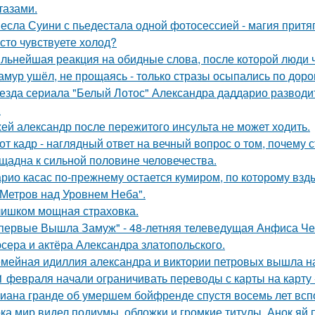
тазами.
есла Суини с пьедестала одной фотосессией - магия притя
сто чувствуете холод?
льнейшая реакция на обидные слова, после которой люди 
амур ушёл, не прощаясь - только стразы осыпались по доро
езда сериала "Белый Лотос" Александра даддарио разводи
.
ей александр после пережитого инсульта не может ходить.
от кадр - наглядный ответ на вечный вопрос о том, почему 
щадна к сильной половине человечества.
рио касас по-прежнему остается кумиром, по которому вз
 Метров над Уровнем Неба".
ишком мощная страховка.
первые Вышла Замуж" - 48-летняя телеведущая Анфиса Че
сера и актёра Александра златопольского.
мейная идиллия александра и виктории петровых вышла н
1 февраля начали ограничивать переводы с карты на карту -
иана гранде об умершем бойфренде спустя восемь лет всп
ка мир видел подиумы, обложки и громкие титулы, Анок яй 