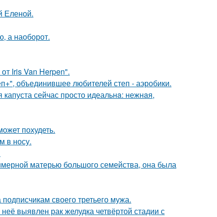
й Еленой.
ю, а наоборот.
т Iris Van Herpen".
еп+", объединившее любителей степ - аэробики.
я капуста сейчас просто идеальнa: нежнaя,
может похудеть.
м в носу.
.
римерной матерью большого семейства, она была
 подписчикам своего третьего мужа.
у неё выявлен рак желудка четвёртой стадии с