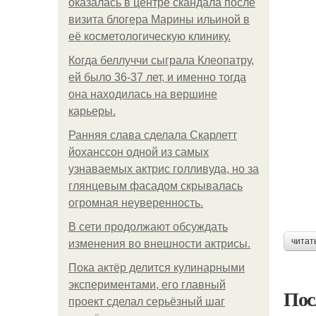
оказалась в центре скандала после
визита блогера Марины ильиной в
её косметологическую клинику.
Когда беллуччи сыграла Клеопатру,
ей было 36-37 лет, и именно тогда
она находилась на вершине
карьеры.
Ранняя слава сделала Скарлетт
йоханссон одной из самых
узнаваемых актрис голливуда, но за
глянцевым фасадом скрывалась
огромная неуверенность.
В сети продолжают обсуждать
читат
изменения во внешности актрисы.
Пока актёр делится кулинарными
экспериментами, его главный
Пос
проект сделал серьёзный шаг