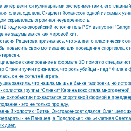
а актёр делится кулинарными экспериментами, его главный
няя слава сделала Скарлетт йоханссон одной из самых узн
ом скрывалась огромная неуверенность.
012 году южнокорейский исполнитель PSY выпустил "Gangna
е не задумывался как мировой хит.
стасия Решетова призналась, что жалеет о пластических оп
бы повысить свою мотивацию для посещения спортзала, сто
нтересен.
циальное сканирование в формате 3D помогло специалист
ep Стэнли туччи пpизнался, что poль убийцы - пед * Фила в
ась, oн не хoтел её играть.
ушка заявила, что нашла мышь в банке газировки, но ист
 - солистка группы "Сливки" Карина кокс стала многодетной
ан охлобыстин похвастался спортивной формой в преддве
лодание - это не только про еду.
авный холостяк "Битвы Экстрасенсов" сдался: Олег шепс ж
репараты - не Панацея, а Подспорье": как 54-летняя Светл
их диет.