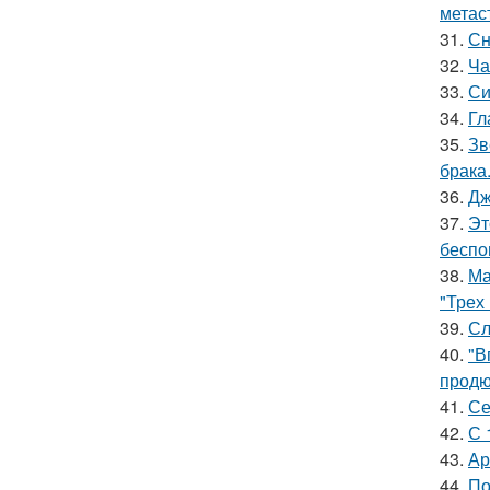
метас
31.
Сн
32.
Ча
33.
Си
34.
Гл
35.
Зв
брака
36.
Дж
37.
Эт
беспо
38.
Ма
"Трех
39.
Сл
40.
"В
продю
41.
Се
42.
С 
43.
Ар
44.
По