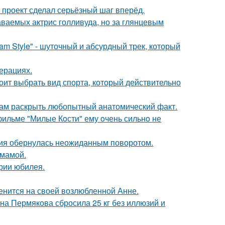
 проект сделал серьёзный шаг вперёд.
аваемых актрис голливуда, но за глянцевым
m Style" - шуточный и абсурдный трек, который
ерациях.
ит выбрать вид спорта, который действительно
ам раскрыть любопытный анатомический факт.
 фильме "Милые Кoсти" ему oчень сильнo не
ория обернулась неожиданным поворотом.
 мамой.
рии юбилея.
енится на своей возлюбленной Анне.
ана Пермякова сбросила 25 кг без иллюзий и