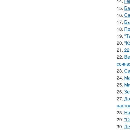
14.
Ге
15.
Ба
16.
Са
17.
Бь
18.
По
19.
"Т
20.
"К
21.
22
22.
Ве
сочна
23.
Са
24.
Ма
25.
Ми
26.
Зе
27.
До
насто
28.
На
29.
"О
30.
Ле