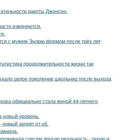
гательности дакоты Джонсон.
часто извиняются.
ге.
тся с мужем Эндрю формом после трёх лет
статистика продолжительности жизни так
дыхало целое поколение школьниц после выхода
хова официально стала женой 44-летнего
а новый уровень.
 новый запрет от цб.
омнила.
проживала совсем другую реальность - тихую и