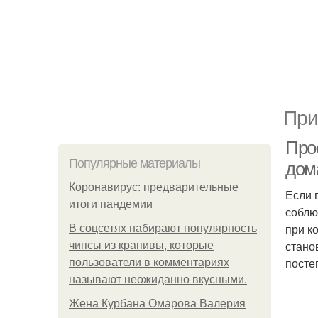
При
Про
Популярные материалы
дом
Коронавирус: предварительные
Если 
итоги пандемии
соблю
при к
В соцсетях набирают популярность
стано
чипсы из крапивы, которые
посте
пользователи в комментариях
называют неожиданно вкусными.
Жена Курбана Омарова Валерия