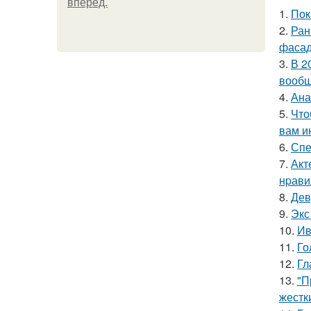
вперёд.
1.
Пок
2.
Ран
фасад
3.
В 2
вообщ
4.
Ана
5.
Что
вам и
6.
Спе
7.
Акт
нpавил
8.
Дев
9.
Экс
10.
Ив
11.
Го
12.
Гл
13.
"П
жестк