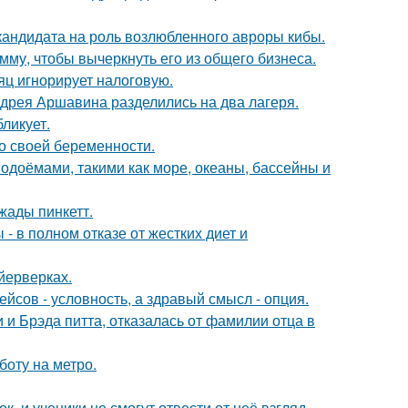
кандидата на роль возлюбленного авроры кибы.
мму, чтобы вычеркнуть его из общего бизнеса.
яц игнорирует налоговую.
дрея Аршавина разделились на два лагеря.
ликует.
о своей беременности.
одоёмами, такими как море, океаны, бассейны и
жады пинкетт.
- в полном отказе от жестких диет и
йерверках.
йсов - условность, а здравый смысл - опция.
 Брэда питта, отказалась от фамилии отца в
боту на метро.
, и ученики не смогут отвести от неё взгляд -