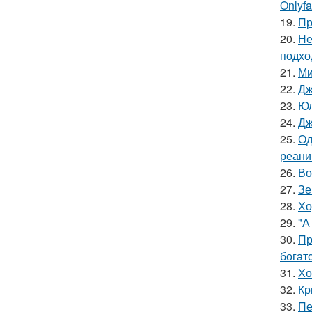
Onlyf
19.
Пр
20.
Не
подхо
21.
Ми
22.
Дж
23.
Юл
24.
Дж
25.
Од
реани
26.
Во
27.
Зе
28.
Хо
29.
"А
30.
Пр
богат
31.
Хо
32.
Кр
33.
Пе