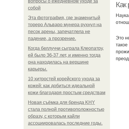
вопросы о ежедневном уходе за
Как
собой
Наука
Эта фотография, где знаменитый
отнош
тореро Альваро мунера рухнул на
песок арены, запечатлела не
Это н
падение, а прозрение.
такое
Когда беллуччи сыграла Клеопатру,
прожи
ей было 36-37 лет, и именно тогда
преод
она находилась на вершине
карьеры.
10 хитростей корейского ухода за
кожей: как добиться идеальной
кожи благодаря простым средствам
Новая съёмка для бренда KHY
стала полной противоположностью
образу, с которым кайли
ассоциировалась последние годы.