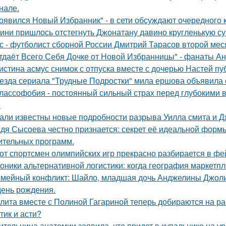
нале.
оявился Новый Избранник" - в сети обсуждают очередного 
ини пришлось отстегнуть Джонатану давино кругленькую су
с - футболист сборной России Дмитрий Тарасов второй мес
тдаёт Всего Себя Дочке от Новой Избранницы" - фанаты Ан
истина асмус снимок с отпуска вместе с дочерью Настей пуб
езда сериала "Трудные Подростки" мила ершова объявила 
лассофобия - постоянный сильный страх перед глубокими в
.
али известны новые подробности разрыва Уилла смита и Д
дя Сысоева честно признается: секрет её идеальной формы 
ительных программ.
от спортсмен олимпийских игр прекрасно разбирается в фе
оники альтернативной логистики: когда география маркетпле
мейный конфликт: Шайло, младшая дочь Анджелины Джоли и
день рождения.
лита вместе с Полиной Гагариной теперь добираются на ра
тик и асти?
ительница анатомии заявила, что придет в купальнике на урок