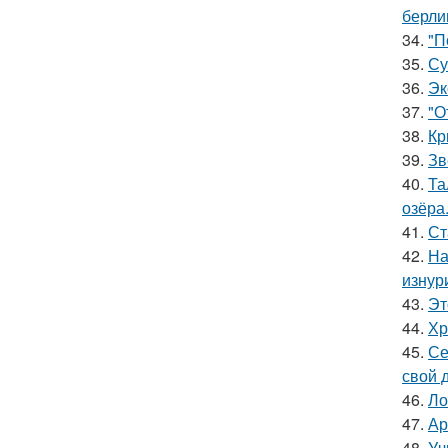
берли
34.
"П
35.
Су
36.
Эк
37.
"О
38.
Кр
39.
Зв
40.
Та
озёра
41.
Ст
42.
На
изнур
43.
Эт
44.
Хр
45.
Се
свой 
46.
Ло
47.
Ар
48.
Уч