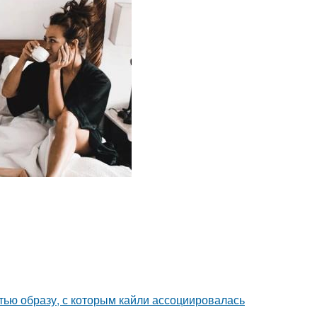
ью образу, с которым кайли ассоциировалась