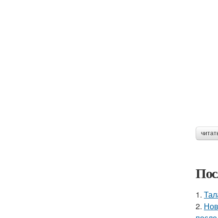
читат
Пос
1.
Тал
2.
Нов
после