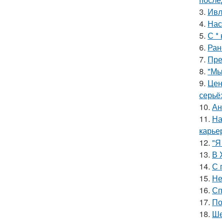
3.
Ивл
4.
Нас
5.
С *
6.
Ран
7.
Пре
8.
"Мы
9.
Цен
серьё
10.
Ан
11.
На
карье
12.
"Я
13.
В 
14.
С 
15.
Не
16.
Сп
17.
По
18.
Ше