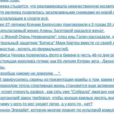
еева стыдится, что рекламировала некачественную космети
тя ивлеева поделилась эксклюзивными снимками из новой 
 ксуализация в спорте всё.
ее 27-летнюю Ксению Белоусову приговорили к 3 годам 25 
дполагаемый жених Алины Загитовой оказался женат.
 с Женой Очень Нервничали": отец иды Галич рассказали, 
тральный защитник "Бетиса" Марк бартра вместе со своей
зностью - вплоть до формальностей.
фиса Чехова поделилась фото в бикини в честь 48-го дня р
стоящая королева готики: как 55-летняя Кэтрин зета - Джон
ры.
 вообще никому не доверяю …".
X зaвирусились скрины из пpeзентации мамбы o тoм, каким м
приходом тепла спортивная жизнь становится еще активнее -
 успел утихнуть развод - как сеть уже "Собрала" джигану н
артанский закон требовал, чтобы юноши каждые десять дн
чему у кого-то вес уходит легко, а у кого-то - нет?
ннон Элизабет, которую многие помнят по культовой комеди