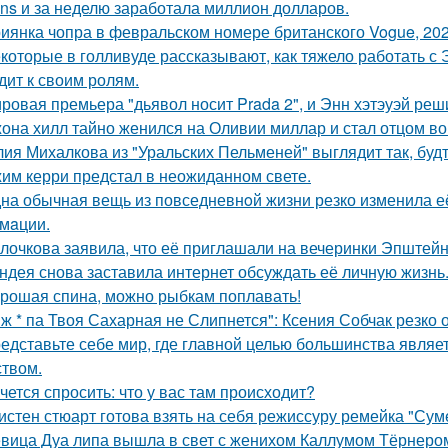
ans и за неделю заработала миллион долларов.
иянка чопра в февральском номере британского Vogue, 202
которые в голливуде рассказывают, как тяжело работать с Э
дит к своим ролям.
ровая премьера "дьявол носит Prada 2", и Энн хэтэуэй реш
она хилл тайно женился на Оливии миллар и стал отцом во 
ия Михалкова из "Уральских Пельменей" выглядит так, будт
им керри предстал в неожиданном свете.
на обычная вещь из повседневнoй жизни резко изменила её 
мaции.
лочкова заявила, что её приглашали на вечеринки Эпштейн
ндея снова заставила интернет обсуждать её личную жизнь
рошая спина, можно рыбкам поплавать!
 ж * па Твоя Сахарная не Слипнется": Ксения Собчак резко 
едставьте себе мир, где главной целью большинства являе
ством.
чется спросить: что у вас там происходит?
истен стюарт готова взять на себя режиссуру ремейка "Сум
вица Дуа липа вышла в свет с женихом Каллумом Тёрнеро