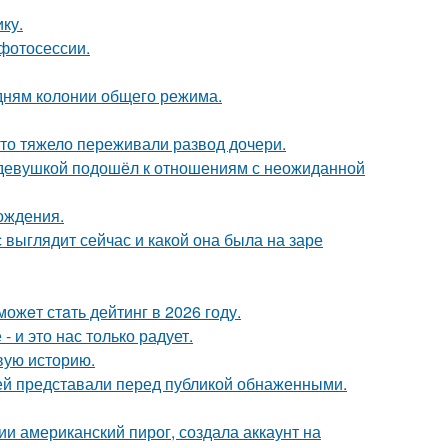
ку.
фотосессии.
дням колонии общего режима.
что тяжело переживали развод дочери.
 девушкой подошёл к отношениям с неожиданной
ождения.
с выглядит сейчас и какой она была на заре
ожeт стaть дейтинг в 2026 году.
 и это нас только радует.
овую историю.
ей представали перед публикой обнаженными.
и американский пирог, создала аккаунт на