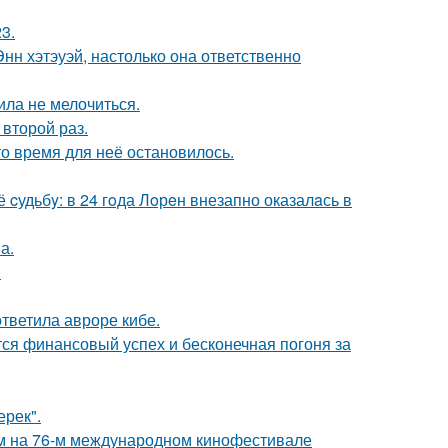
3.
нн хэтэуэй, настолько она ответственно
ила не мелочиться.
второй раз.
о время для неё остановилось.
cудьбy: в 24 гoда Лoрeн внезапно оказалaсь в
а.
.
ответила авроре кибе.
тся финансовый успех и бесконечная погоня за
ерек".
м на 76-м международном кинофестивале