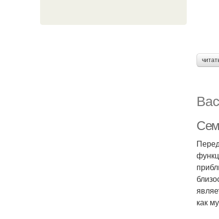
читат
Вас
Сем
Перед
функц
прибл
близо
являе
как м