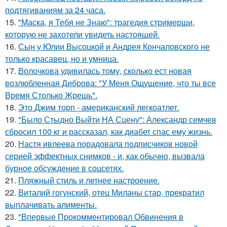
подтягиваниям за 24 часа.
15.
"Маска, я Тебя не Знаю": трагедия стримерши,
которую не захотели увидеть настоящей.
16.
Сын у Юлии Высоцкой и Андрея Кончаловского не
только красавец, но и умница.
17.
Волочкова удивилась тому, сколько ест новая
возлюбленная Диброва: "У Меня Ощущение, что ты все
Время Столько Жрешь".
18.
Это Джим торп - американский легкоатлет.
19.
"Было Стыдно Выйти НА Сцену": Александр семчев
сбросил 100 кг и рассказал, как диабет спас ему жизнь.
20.
Настя ивлеева порадовала подписчиков новой
серией эффектных снимков - и, как обычно, вызвала
бурное обсуждение в соцсетях.
21.
Пляжный стиль и летнее настроение.
22.
Виталий гогунский, отец Миланы стар, прекратил
выплачивать алименты.
23.
"Впервые Прокомментировал Обвинения в