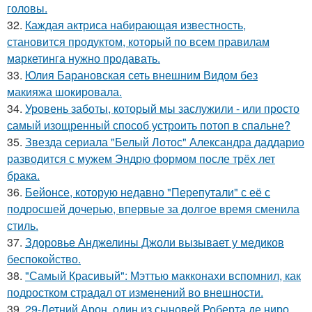
головы.
32.
Каждая актриса набирающая известность,
становится продуктом, который по всем правилам
маркетинга нужно продавать.
33.
Юлия Барановская сеть внешним Видом без
макияжа шокировала.
34.
Уровень заботы, который мы заслужили - или просто
самый изощренный способ устроить потоп в спальне?
35.
Звезда сериала "Белый Лотос" Александра даддарио
разводится с мужем Эндрю формом после трёх лет
брака.
36.
Бейонсе, которую недавно "Перепутали" с её с
подросшей дочерью, впервые за долгое время сменила
стиль.
37.
Здоровье Анджелины Джоли вызывает у медиков
беспокойство.
38.
"Самый Красивый": Мэттью макконахи вспомнил, как
подростком страдал от изменений во внешности.
39.
29-Летний Арон, один из сыновей Роберта де ниро,