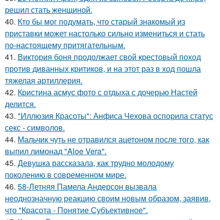
решил стать женщиной.
40.
Кто бы мог подумать, что старый знакомый из
приставки может настолько сильно измениться и стать
по-настоящему притягательным.
41.
Виктория боня продолжает свой крестовый поход
против диванных критиков, и на этот раз в ход пошла
тяжелая артиллерия.
42.
Кристина асмус фото с отдыха с дочерью Настей
делится.
43.
"Иллюзия Красоты": Анфиса Чехова оспорила статус
секс - символов.
44.
Мальчик чуть не отравился ацетоном после того, как
выпил лимонад "Aloe Vera".
45.
Девушка рассказала, как трудно молодому
поколению в современном мире.
46.
58-Летняя Памела Андерсон вызвала
неоднозначную реакцию своим новым образом, заявив,
что "Красота - Понятие Субъективное".