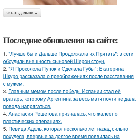
читать дальше →
Последние обновления на сайте:
1.
"Лучше бы и Дальше Продолжала их Прятать": в сети
обсудили внешность сыновей Шерон стоун.
2.
"Я Проколола Пупок и Сделала Губы": Екатерина
Шкуро рассказала о преображениях после расставания
с мужем.
3.
Главным мемом после победы Испании стал её
вратарь, которому Аргентина за весь матч почти не дала
повода напрягаться.
4.
Анастасия Решетова призналась, что жалеет о
пластических операциях.
5.
Певица Адель, которая несколько лет назад сильно
похудела, впервые за долгое время появилась на