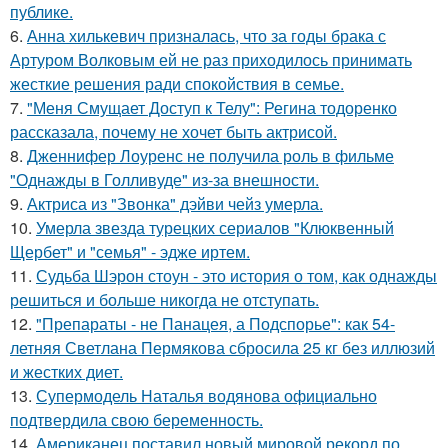
публике.
6.
Анна хилькевич призналась, что за годы брака с
Артуром Волковым ей не раз приходилось принимать
жесткие решения ради спокойствия в семье.
7.
"Меня Смущает Доступ к Телу": Регина тодоренко
рассказала, почему не хочет быть актрисой.
8.
Дженнифер Лоуренс не получила роль в фильме
"Однажды в Голливуде" из-за внешности.
9.
Актриса из "Звонка" дэйви чейз умерла.
10.
Умерла звезда турецких сериалов "Клюквенный
Щербет" и "семья" - эдже иртем.
11.
Судьба Шэрон стоун - это история о том, как однажды
решиться и больше никогда не отступать.
12.
"Препараты - не Панацея, а Подспорье": как 54-
летняя Светлана Пермякова сбросила 25 кг без иллюзий
и жестких диет.
13.
Супермодель Наталья водянова официально
подтвердила свою беременность.
14.
Американец поставил новый мировой рекорд по