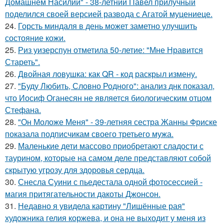
Домашнем Насилии" - 38-летний Павел прилучный
поделился своей версией развода с Агатой муцениеце.
24.
Горсть миндаля в день может заметно улучшить
состояние кожи.
25.
Риз уизерспун отметила 50-летие: "Мне Нравится
Стареть".
26.
Двойная ловушка: как QR - код раскрыл измену.
27.
"Буду Любить, Словно Родного": анализ днк показал,
что Иосиф Оганесян не является биологическим отцом
Стефана.
28.
"Он Моложе Меня" - 39-летняя сестра Жанны Фриске
показала подписчикам своего третьего мужа.
29.
Маленькие дети массово приобретают сладости с
таурином, которые на самом деле представляют собой
скрытую угрозу для здоровья сердца.
30.
Снесла Суини с пьедестала одной фотосессией -
магия притягательности дакоты Джонсон.
31.
Недавно я увидела картину "Лишённые рая"
художника гелия коржева, и она не выходит у меня из