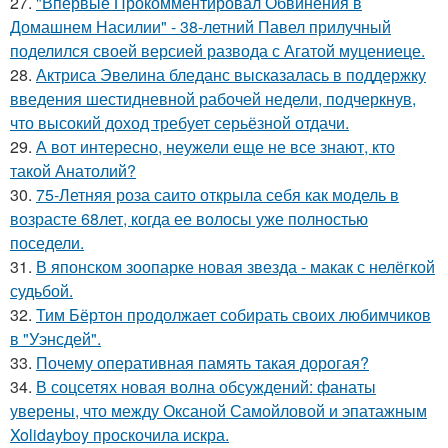
27.
"Впервые Прокомментировал Обвинения в
Домашнем Насилии" - 38-летний Павел прилучный
поделился своей версией развода с Агатой муцениеце.
28.
Актриса Эвелина бледанс высказалась в поддержку
введения шестидневной рабочей недели, подчеркнув,
что высокий доход требует серьёзной отдачи.
29.
А вот интересно, неужели еще не все знают, кто
такой Анатолий?
30.
75-Летняя роза саито открыла себя как модель в
возрасте 68лет, когда ее волосы уже полностью
поседели.
31.
В японском зоопарке новая звезда - макак с нелёгкой
судьбой.
32.
Тим Бёртон продолжает собирать своих любимчиков
в "Уэнсдей".
33.
Почему оперативная память такая дорогая?
34.
В соцсетях новая волна обсуждений: фанаты
уверены, что между Оксаной Самойловой и эпатажным
Xolidayboy проскочила искра.