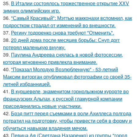
35.
В Италии состоялось торжественное открытие XXV
зимних олимпийских игр.
36.
"Самый Красивый": Мэттью макконахи вспомнил, как
подростком страдал от изменений во внешности.
37.
Регину тодоренко снова требуют "Отменить".
38.
20 дней дома после месяцев борьбы: Снуп догг
потерял маленькую внучку.
39.
Паулина Андреева снялась в новой фотосессии,
которая мгновенно привлекла внимание.
40.
"Показал Молодую Возлюбленную" - 53-летний
Максим виторган опубликовал фотографии со своей 35-
летней избранницей.
41.
В куршевеле, знаменитом горнолыжном курорте во
французских Альпах, к русской гламурной компании
присоединились новые участники.
42.
Брэд питт перед съемками в роли Ахиллеса полгода
потратил на подготовку, чтобы привести себя в форму и
обучиться навыкам владения мечом.
43.
Певица Ая (Светлана Назаренко) из группы "город