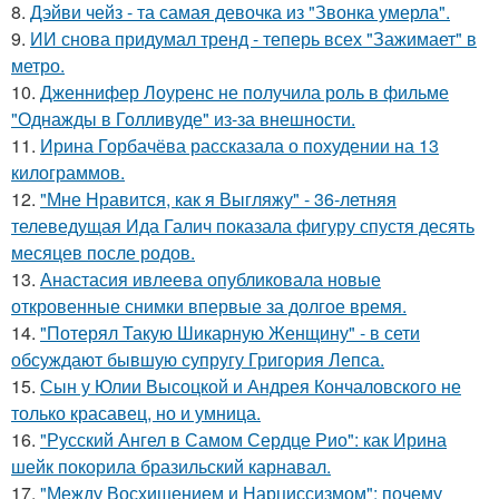
8.
Дэйви чейз - та самая девочка из "Звонка умерла".
9.
ИИ снова придумал тренд - теперь всех "Зажимает" в
метро.
10.
Дженнифер Лоуренс не получила роль в фильме
"Однажды в Голливуде" из-за внешности.
11.
Ирина Горбачёва рассказала о похудении на 13
килограммов.
12.
"Мне Нравится, как я Выгляжу" - 36-летняя
телеведущая Ида Галич показала фигуру спустя десять
месяцев после родов.
13.
Анастасия ивлеева опубликовала новые
откровенные снимки впервые за долгое время.
14.
"Потерял Такую Шикарную Женщину" - в сети
обсуждают бывшую супругу Григория Лепса.
15.
Сын у Юлии Высоцкой и Андрея Кончаловского не
только красавец, но и умница.
16.
"Русский Ангел в Самом Сердце Рио": как Ирина
шейк покорила бразильский карнавал.
17.
"Между Восхищением и Нарциссизмом": почему