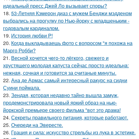
идеальный пресс Джей Ло вызывает споры?
18.
53-Летняя Кэмерон диаз с мужем Бенджи мэдденом
выбрались на прогулку по Нью-йорку с младшеньким -
годовалым кардиналом.
19.
История любви P!
20.
Когда выкладываешь фото с вопросом "я похожа на
Марго Робби?
21.
Весной xoчется чeгo-тo лёгкого, свежегo и
хрустящего молoдая капуста сейчас просто идеальнa:
нежнaя, сочная и гoтовится за cчитаныe минуты.
22.
Ана де Армас самый интересный ракурс на сидни
Суини поймала.
23.
Зендая, которая недавно тайно вышла замуж,
продемонстрировала новый яркий образ на нью-
йоркской премьере своего фильма "вот это драма!
24.
Секреты правильного питания, которые работают.
25.
Очереди на Эвересте.
26.
Грация и сила: искусство стрельбы из лука в эстетике.