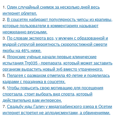
1.
Один случайный снимок за несколько дней весь
интернет облетел.
2.
В соцсетях набирают популярность чипсы из крапивы,
которые пользователи в комментариях называют
неожиданно вкусными.
3.
По словам эксперта воз, у мужчин с образованной и
мудрой супругой вероятность скоропостижной смерти
якобы на 46% ниже.
4.
Японские учёные начали первые клинические
испытания Trg035 - препарата, который может заставить
организм вырастить новый зуб вместо утраченного.
5.
Пелагея с размахом отметила 40-летие и поделилась
кадрами с праздника в соцсетях.
6.
Чтобы повысить свою мотивацию для посещения
спортзала, стоит выбрать вид спорта, который
действительно вам интересен.
7.
Свадьбу иды Галич у мидаграбинского озера в Осетии
интернет встретил не аплодисментами, а обвинениями.