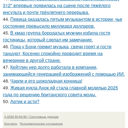
312" впервые появилась на сцене после тяжёлого
инсульта и почти трёхлетнего перерыва.
44.
Певица оказалась пятым музыкантом в истории, чье
состояние превысило миллиард долларов.
45.
В хмао группа бородатых мужчин избила гостя
гостиницы, который сделал им замечание.
46.
Пока у Бони гремит музыка, свечи горят и гости
танцуют, Косенко спокойно проводит время на
вечеринке в другой стране.
47.
Кейтлин нер долго работала в компании,
занимающейся генерацией изображений с помощью ИИ.
48.
Чарли и его шоколадная конница!
49.
Живая кукла Анок яй стала главной моделью 2025
года по решению британского совета моды.
50.
Артик и асти?
© 2026 90-60-90 | Спортивные девушки
Контакты
Пользовательское соглашение