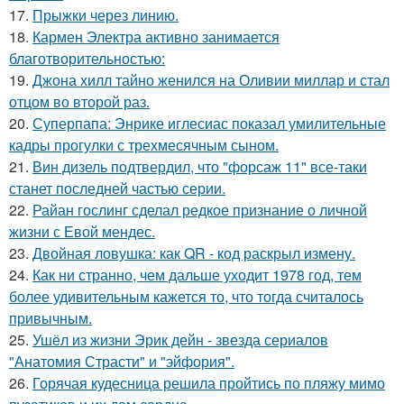
17.
Прыжки через линию.
18.
Кармен Электра активно занимается
благотворительностью:
19.
Джона хилл тайно женился на Оливии миллар и стал
отцом во второй раз.
20.
Суперпапа: Энрике иглесиас показал умилительные
кадры прогулки с трехмесячным сыном.
21.
Вин дизель подтвердил, что "форсаж 11" все-таки
станет последней частью серии.
22.
Райан гослинг сделал редкое признание о личной
жизни с Евой мендес.
23.
Двойная ловушка: как QR - код раскрыл измену.
24.
Как ни странно, чем дальше уходит 1978 год, тем
более удивительным кажется то, что тогда считалось
привычным.
25.
Ушёл из жизни Эрик дейн - звезда сериалов
"Анатомия Страсти" и "эйфория".
26.
Горячая кудесница решила пройтись по пляжу мимо