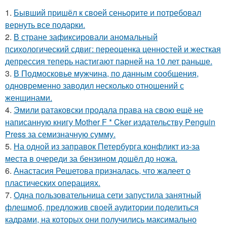
1.
Бывший пришёл к своей сеньорите и потребовал
вернуть все подарки.
2.
В стране зафиксировали аномальный
психологический сдвиг: переоценка ценностей и жесткая
депрессия теперь настигают парней на 10 лет раньше.
3.
В Подмосковье мужчина, по данным сообщения,
одновременно заводил несколько отношений с
женщинами.
4.
Эмили ратаковски продала права на свою ещё не
написанную книгу Mother F * Cker издательству Penguin
Press за семизначную сумму.
5.
На одной из заправок Петербурга конфликт из-за
места в очереди за бензином дошёл до ножа.
6.
Анастасия Решетова призналась, что жалеет о
пластических операциях.
7.
Одна пользовательница сети запустила занятный
флешмоб, предложив своей аудитории поделиться
кадрами, на которых они получились максимально