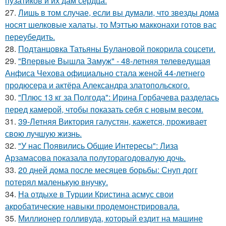
пузатиков и их дам сердца.
27.
Лишь в том случае, если вы думали, что звезды дома
носят шелковые халаты, то Мэттью макконахи готов вас
переубедить.
28.
Подтанцовка Татьяны Булановой покорила соцсети.
29.
"Впервые Вышла Замуж" - 48-летняя телеведущая
Анфиса Чехова официально стала женой 44-летнего
продюсера и актёра Александра златопольского.
30.
"Плюс 13 кг за Полгода": Ирина Горбачева разделась
перед камерой, чтобы показать себя с новым весом.
31.
39-Летняя Виктория галустян, кажется, проживает
свою лучшую жизнь.
32.
"У нас Появились Общие Интересы": Лиза
Арзамасова показала полуторагодовалую дочь.
33.
20 дней дома после месяцев борьбы: Снуп догг
потерял маленькую внучку.
34.
На отдыхе в Турции Кристина асмус свои
акробатические навыки продемонстрировала.
35.
Миллионер голливуда, который ездит на машине