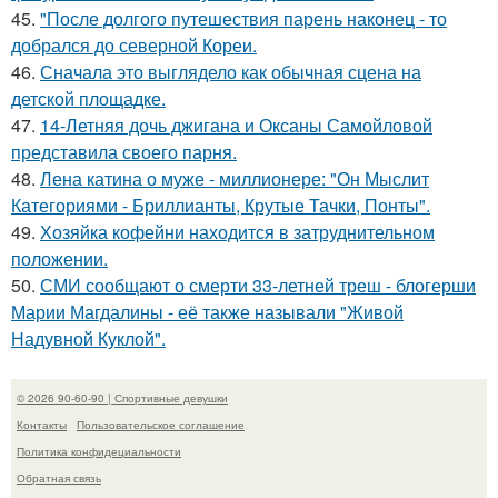
45.
"После долгого путешествия парень наконец - то
добрался до северной Кореи.
46.
Сначала это выглядело как обычная сцена на
детской площадке.
47.
14-Летняя дочь джигана и Оксаны Самойловой
представила своего парня.
48.
Лена катина о муже - миллионере: "Он Мыслит
Категориями - Бриллианты, Крутые Тачки, Понты".
49.
Хозяйка кофейни находится в затруднительном
положении.
50.
СМИ сообщают о смерти 33-летней треш - блогерши
Марии Магдалины - её также называли "Живой
Надувной Куклой".
© 2026 90-60-90 | Спортивные девушки
Контакты
Пользовательское соглашение
Политика конфидециальности
Обратная связь