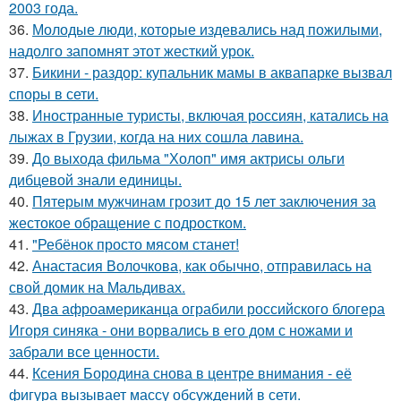
2003 года.
36.
Молодые люди, которые издевались над пожилыми,
надолго запомнят этот жесткий урок.
37.
Бикини - раздор: купальник мамы в аквапарке вызвал
споры в сети.
38.
Иностранные туристы, включая россиян, катались на
лыжах в Грузии, когда на них сошла лавина.
39.
До выхода фильма "Холоп" имя актрисы ольги
дибцевой знали единицы.
40.
Пятерым мужчинам грозит до 15 лет заключения за
жестокое обращение с подростком.
41.
"Ребёнок просто мясом станет!
42.
Анастасия Волочкова, как обычно, отправилась на
свой домик на Мальдивах.
43.
Два афроамериканца ограбили российского блогера
Игоря синяка - они ворвались в его дом с ножами и
забрали все ценности.
44.
Ксения Бородина снова в центре внимания - её
фигура вызывает массу обсуждений в сети.