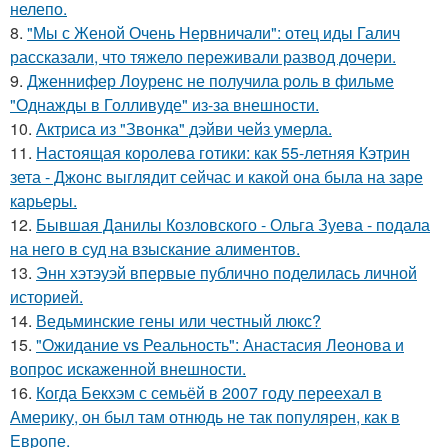
нелепо.
8.
"Мы с Женой Очень Нервничали": отец иды Галич
рассказали, что тяжело переживали развод дочери.
9.
Дженнифер Лоуренс не получила роль в фильме
"Однажды в Голливуде" из-за внешности.
10.
Актриса из "Звонка" дэйви чейз умерла.
11.
Настоящая королева готики: как 55-летняя Кэтрин
зета - Джонс выглядит сейчас и какой она была на заре
карьеры.
12.
Бывшая Данилы Козловского - Ольга Зуева - подала
на него в суд на взыскание алиментов.
13.
Энн хэтэуэй впервые публично поделилась личной
историей.
14.
Ведьминские гены или честный люкс?
15.
"Ожидание vs Реальность": Анастасия Леонова и
вопрос искаженной внешности.
16.
Когда Бекхэм с семьёй в 2007 году переехал в
Америку, он был там отнюдь не так популярен, как в
Европе.