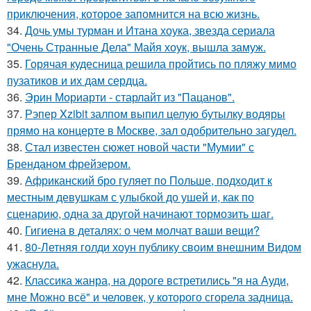
приключения, которое запомнится на всю жизнь.
34.
Дочь умы турман и Итана хоука, звезда сериала
"Очень Странные Дела" Майя хоук, вышла замуж.
35.
Горячая кудесница решила пройтись по пляжу мимо
пузатиков и их дам сердца.
36.
Эрин Мориарти - старлайт из "Пацанов".
37.
Рэпер Xzibit залпом выпил целую бутылку водяры
прямо на концерте в Москве, зал одобрительно загудел.
38.
Стал известен сюжет новой части "Мумии" с
Бренданом фрейзером.
39.
Африканский бро гуляет по Польше, подходит к
местным девушкам с улыбкой до ушей и, как по
сценарию, одна за другой начинают тормозить шаг.
40.
Гигиена в деталях: о чем молчат ваши вещи?
41.
80-Летняя голди хоун публику своим внешним Видом
ужаснула.
42.
Классика жанра, на дороге встретились "я на Ауди,
мне Можно всё" и человек, у которого сгорела задница.