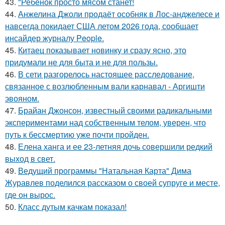
43.
"Ребёнок просто мясом станет!
44.
Анжелина Джоли продаёт особняк в Лос-анджелесе и
навсегда покидает США летом 2026 года, сообщает
инсайдер журналу People.
45.
Китаец показывает новинку и сразу ясно, это
придумали не для быта и не для пользы.
46.
В сети разгорелось настоящее расследование,
связанное с возлюбленным вали карнавал - Аргишти
эвояном.
47.
Брайан Джонсон, известный своими радикальными
экспериментами над собственным телом, уверен, что
путь к бессмертию уже почти пройден.
48.
Елена ханга и ее 23-летняя дочь совершили редкий
выход в свет.
49.
Ведущий программы "Натальная Карта" Дима
Журавлев поделился рассказом о своей супруге и месте,
где он вырос.
50.
Класс дутым качкам показал!