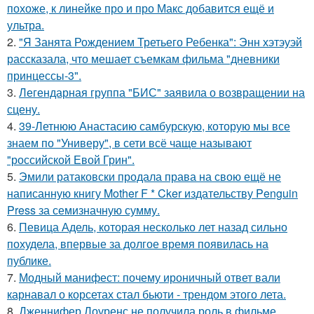
похоже, к линейке про и про Макс добавится ещё и
ультра.
2.
"Я Занята Рождением Третьего Ребенка": Энн хэтэуэй
рассказала, что мешает съемкам фильма "дневники
принцессы-3".
3.
Легендарная группа "БИС" заявила о возвращении на
сцену.
4.
39-Летнюю Анастасию самбурскую, которую мы все
знаем по "Универу", в сети всё чаще называют
"российской Евой Грин".
5.
Эмили ратаковски продала права на свою ещё не
написанную книгу Mother F * Cker издательству Penguin
Press за семизначную сумму.
6.
Певица Адель, которая несколько лет назад сильно
похудела, впервые за долгое время появилась на
публике.
7.
Модный манифест: почему ироничный ответ вали
карнавал о корсетах стал бьюти - трендом этого лета.
8.
Дженнифер Лоуренс не получила роль в фильме