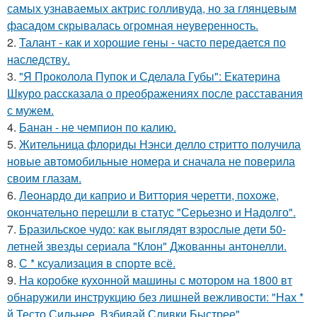
самых узнаваемых актрис голливуда, но за глянцевым
фасадом скрывалась огромная неуверенность.
2.
Талант - как и хорошие гены - часто передается по
наследству.
3.
"Я Проколола Пупок и Сделала Губы": Екатерина
Шкуро рассказала о преображениях после расставания
с мужем.
4.
Банан - не чемпион по калию.
5.
Жительница флориды Нэнси делло стритто получила
новые автомобильные номера и сначала не поверила
своим глазам.
6.
Леонардо ди каприо и Виттория черетти, похоже,
окончательно перешли в статус "Серьезно и Надолго".
7.
Бразильское чудо: как выглядят взрослые дети 50-
летней звезды сериала "Клон" Джованны антонелли.
8.
С * ксуализация в спорте всё.
9.
На коробке кухонной машины с мотором на 1800 вт
обнаружили инструкцию без лишней вежливости: "Нах *
й Тесто Сильнее, Взбивай Сливки Быстрее".