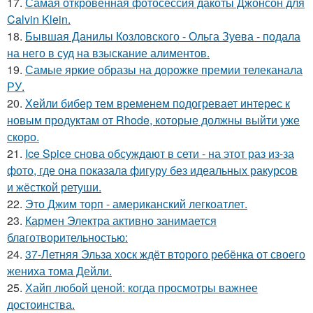
17.
Самая откровенная фотосессия дакоты Джонсон для
Calvin Klein.
18.
Бывшая Данилы Козловского - Ольга Зуева - подала
на него в суд на взыскание алиментов.
19.
Самые яркие образы на дорожке премии телеканала
РУ.
20.
Хейли бибер тем временем подогревает интерес к
новым продуктам от Rhode, которые должны выйти уже
скоро.
21.
Ice Spice снова обсуждают в сети - на этот раз из-за
фото, где она показала фигуру без идеальных ракурсов
и жёсткой ретуши.
22.
Это Джим торп - американский легкоатлет.
23.
Кармен Электра активно занимается
благотворительностью:
24.
37-Летняя Эльза хоск ждёт второго ребёнка от своего
жениха тома Дейли.
25.
Хайп любой ценой: когда просмотры важнее
достоинства.