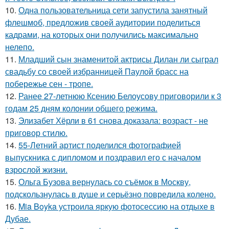
10.
Одна пользовательница сети запустила занятный
флешмоб, предложив своей аудитории поделиться
кадрами, на которых они получились максимально
нелепо.
11.
Младший сын знаменитой актрисы Дилан ли сыграл
свадьбу со своей избранницей Паулой брасс на
побережье сен - тропе.
12.
Ранее 27-летнюю Ксению Белоусову приговорили к 3
годам 25 дням колонии общего режима.
13.
Элизабет Хёрли в 61 снова доказала: возраст - не
приговор стилю.
14.
55-Летний артист поделился фотографией
выпускника с дипломом и поздравил его с началом
взрослой жизни.
15.
Ольга Бузова вернулась со съёмок в Москву,
подскользнулась в душе и серьёзно повредила колено.
16.
Mia Boyka устроила яркую фотосессию на отдыхе в
Дубае.