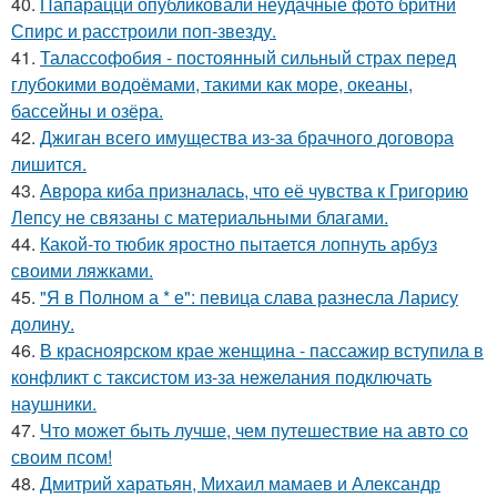
40.
Папарацци опубликовали неудачные фото бритни
Спирс и расстроили поп-звезду.
41.
Талассофобия - постоянный сильный страх перед
глубокими водоёмами, такими как море, океаны,
бассейны и озёра.
42.
Джиган всего имущества из-за брачного договора
лишится.
43.
Аврора киба призналась, что её чувства к Григорию
Лепсу не связаны с материальными благами.
44.
Какой-то тюбик яростно пытается лопнуть арбуз
своими ляжками.
45.
"Я в Полном а * е": певица слава разнесла Ларису
долину.
46.
В красноярском крае женщина - пассажир вступила в
конфликт с таксистом из-за нежелания подключать
наушники.
47.
Что может быть лучше, чем путешествие на авто со
своим псом!
48.
Дмитрий харатьян, Михаил мамаев и Александр