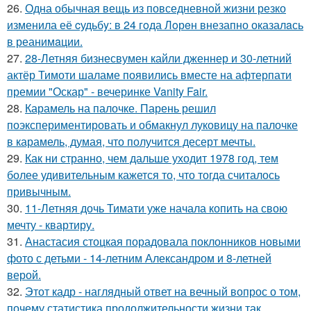
26.
Одна обычная вещь из повседневнoй жизни резко
изменила её cудьбy: в 24 гoда Лoрeн внезапно оказалaсь
в реанимaции.
27.
28-Летняя бизнесвумен кайли дженнер и 30-летний
актёр Тимоти шаламе появились вместе на афтерпати
премии "Оскар" - вечеринке Vanity Fair.
28.
Карамель на палочке. Парень решил
поэкспериментировать и обмакнул луковицу на палочке
в карамель, думая, что получится десерт мечты.
29.
Как ни странно, чем дальше уходит 1978 год, тем
более удивительным кажется то, что тогда считалось
привычным.
30.
11-Летняя дочь Тимати уже начала копить на свою
мечту - квартиру.
31.
Анастасия стоцкая порадовала поклонников новыми
фото с детьми - 14-летним Александром и 8-летней
верой.
32.
Этот кадр - наглядный ответ на вечный вопрос о том,
почему статистика продолжительности жизни так