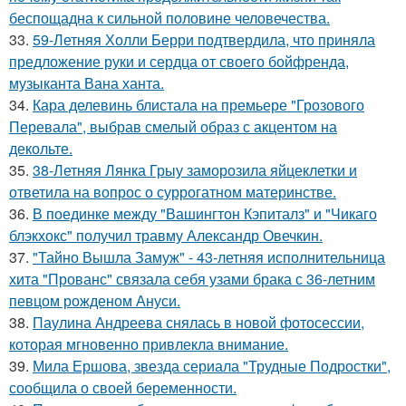
беспощадна к сильной половине человечества.
33.
59-Летняя Холли Берри подтвердила, что приняла
предложение руки и сердца от своего бойфренда,
музыканта Вана ханта.
34.
Кара делевинь блистала на премьере "Грозового
Перевала", выбрав смелый образ с акцентом на
декольте.
35.
38-Летняя Лянка Грыу заморозила яйцеклетки и
ответила на вопрос о суррогатном материнстве.
36.
В поединке между "Вашингтон Кэпиталз" и "Чикаго
блэкхокс" получил травму Александр Овечкин.
37.
"Тайно Вышла Замуж" - 43-летняя исполнительница
хита "Прованс" связала себя узами брака с 36-летним
певцом рожденом Ануси.
38.
Паулина Андреева снялась в новой фотосессии,
которая мгновенно привлекла внимание.
39.
Мила Ершова, звезда сериала "Трудные Подростки",
сообщила о своей беременности.