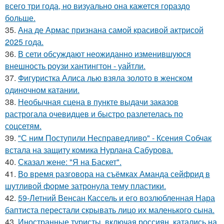
всего три года, но визуально она кажется гораздо
больше.
35.
Ана де Армас признана самой красивой актрисой
2025 года.
36.
В сети обсуждают неожиданно изменившуюся
внешность роузи хантингтон - уайтли.
37.
Фигуристка Алиса лью взяла золото в женском
одиночном катании.
38.
Необычная сцена в пункте выдачи заказов
растрогала очевидцев и быстро разлетелась по
соцсетям.
39.
"С ним Поступили Несправедливо" - Ксения Собчак
встала на защиту комика Нурлана Сабурова.
40.
Сказал жене: "Я на Баскет".
41.
Во время разговора на съёмках Аманда сейфрид в
шутливой форме затронула тему пластики.
42.
59-Летний Венсан Кассель и его возлюбленная Нара
баптиста перестали скрывать лицо их маленького сына.
43.
Иностранные туристы, включая россиян, катались на