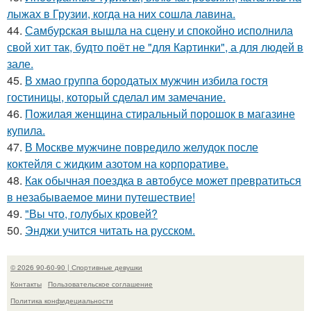
лыжах в Грузии, когда на них сошла лавина.
44.
Самбурская вышла на сцену и спокойно исполнила
свой хит так, будто поёт не "для Картинки", а для людей в
зале.
45.
В хмао группа бородатых мужчин избила гостя
гостиницы, который сделал им замечание.
46.
Пожилая женщина стиральный порошок в магазине
купила.
47.
В Москве мужчине повредило желудок после
коктейля с жидким азотом на корпоративе.
48.
Как обычная поездка в автобусе может превратиться
в незабываемое мини путешествие!
49.
"Вы что, голубых кровей?
50.
Энджи учится читать на русском.
© 2026 90-60-90 | Спортивные девушки
Контакты
Пользовательское соглашение
Политика конфидециальности