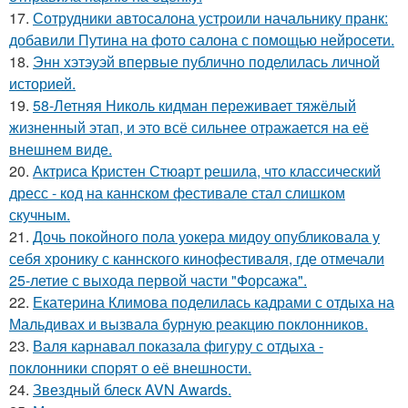
17.
Сотрудники автосалона устроили начальнику пранк:
добавили Путина на фото салона с помощью нейросети.
18.
Энн хэтэуэй впервые публично поделилась личной
историей.
19.
58-Летняя Николь кидман переживает тяжёлый
жизненный этап, и это всё сильнее отражается на её
внешнем виде.
20.
Актриса Кристен Стюарт решила, что классический
дресс - код на каннском фестивале стал слишком
скучным.
21.
Дочь покойного пола уокера мидоу опубликовала у
себя хронику с каннского кинофестиваля, где отмечали
25-летие с выхода первой части "Форсажа".
22.
Екатерина Климова поделилась кадрами с отдыха на
Мальдивах и вызвала бурную реакцию поклонников.
23.
Валя карнавал показала фигуру с отдыха -
поклонники спорят о её внешности.
24.
Звездный блеск AVN Awards.