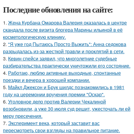
Последние обновления на сайте:
1.
Жена Курбана Омарова Валерия оказалась в центре
скандала после визита блогера Марины ильиной в её
косметологическую клинику.
2.
"Я уже год Пытаюсь Просто Выжить": Анна седокова
разрыдалась из-за жесткой травли и проклятий в сети.
3.
Кевин спейси заявил, что многолетние судебные
разбирательства практически уничтожили его состояние.
4.
Работаю, люблю активные выходные, спонтанные
поездки и вечера в хорошей компании.
5.
Майкл Джексон и Брук шилдс познакомились в 1981
году на церемонии вручения премии "Оскар".
6.
Уголовное дело против Валерии Чекалиной
возобновили, а уже 30 июля суд решит, ужесточать ли ей
меру пресечения.
7.
Эксперимент века, который заставит вас
пересмотреть свои взгляды на правильное питание.