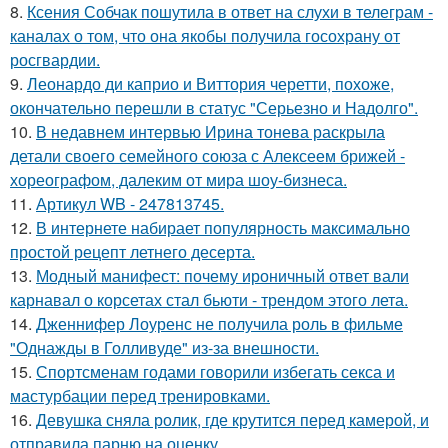
8.
Ксения Собчак пошутила в ответ на слухи в телеграм -
каналах о том, что она якобы получила госохрану от
росгвардии.
9.
Леонардо ди каприо и Виттория черетти, похоже,
окончательно перешли в статус "Серьезно и Надолго".
10.
В недавнем интервью Ирина тонева раскрыла
детали своего семейного союза с Алексеем брижей -
хореографом, далеким от мира шоу-бизнеса.
11.
Артикул WB - 247813745.
12.
В интернете набирает популярность максимально
простой рецепт летнего десерта.
13.
Модный манифест: почему ироничный ответ вали
карнавал о корсетах стал бьюти - трендом этого лета.
14.
Дженнифер Лоуренс не получила роль в фильме
"Однажды в Голливуде" из-за внешности.
15.
Спортсменам годами говорили избегать секса и
мастурбации перед тренировками.
16.
Девушка сняла ролик, где крутится перед камерой, и
отправила парню на оценку.