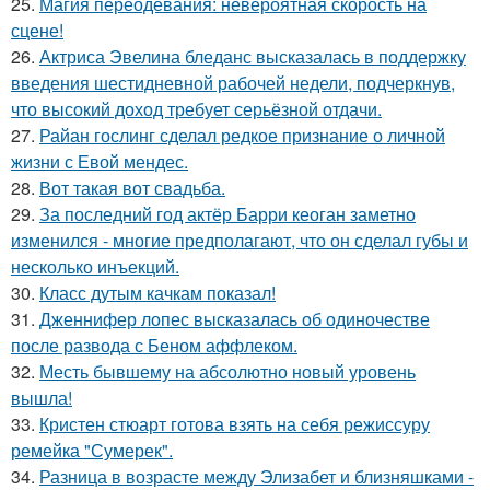
25.
Магия переодевания: невероятная скорость на
сцене!
26.
Актриса Эвелина бледанс высказалась в поддержку
введения шестидневной рабочей недели, подчеркнув,
что высокий доход требует серьёзной отдачи.
27.
Райан гослинг сделал редкое признание о личной
жизни с Евой мендес.
28.
Вот такая вот свадьба.
29.
За последний год актёр Барри кеоган заметно
изменился - многие предполагают, что он сделал губы и
несколько инъекций.
30.
Класс дутым качкам показал!
31.
Дженнифер лопес высказалась об одиночестве
после развода с Беном аффлеком.
32.
Месть бывшему на абсолютно новый уровень
вышла!
33.
Кристен стюарт готова взять на себя режиссуру
ремейка "Сумерек".
34.
Разница в возрасте между Элизабет и близняшками -