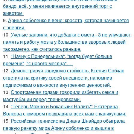
бандо, всё, у меня начинается внутренний торг с
животом.
9.
Арина соболенко в вене: красота, которая начинается
с энергии.
10.
Учёные заявили, что добавки с омега - 3 не улучшают
память и работу мозга у большинства здоровых людей
так заметно, как считалось раньше.
11.
"Начну с Понедельника", "когда будет больше
времени", "с нового месяца"….
12.
Демонстрируя завидную стойкость, Ксения Собчак
ответила на критику своей внешности, напомнив
подписчикам о важности внутренних ценностей.
13.
Спортсменам годами говорили избегать секса и
мастурбации перед тренировками.
14.
"Теперь Можно и Бокальчик Налить": Екатерина
Волкова с юмором поздравила всех мам с каникулами.
15.
Российская теннисистка Диана Шнайдер обыграла
первую ракетку мира Арину соболенко и вышла в