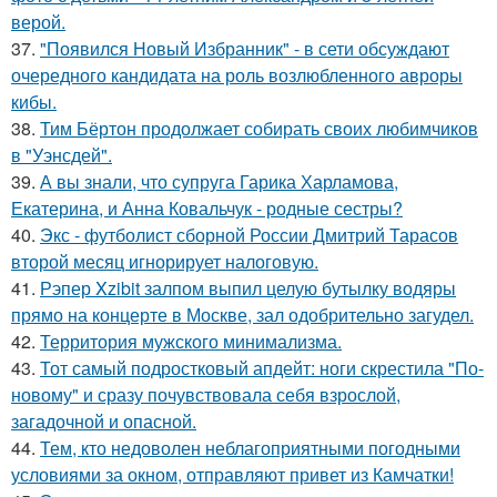
верой.
37.
"Появился Новый Избранник" - в сети обсуждают
очередного кандидата на роль возлюбленного авроры
кибы.
38.
Тим Бёртон продолжает собирать своих любимчиков
в "Уэнсдей".
39.
А вы знали, что супруга Гарика Харламова,
Екатерина, и Анна Ковальчук - родные сестры?
40.
Экс - футболист сборной России Дмитрий Тарасов
второй месяц игнорирует налоговую.
41.
Рэпер Xzibit залпом выпил целую бутылку водяры
прямо на концерте в Москве, зал одобрительно загудел.
42.
Территория мужского минимализма.
43.
Тот самый подростковый апдейт: ноги скрестила "По-
новому" и сразу почувствовала себя взрослой,
загадочной и опасной.
44.
Тем, кто недоволен неблагоприятными погодными
условиями за окном, отправляют привет из Камчатки!