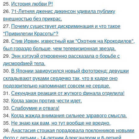
25.
История любви P!
26.
71-Летняя дженис дикинсон удивила публику
внешностью без прикрас.
27.
Почему существует дискриминация и что такое
"Привилегии Красоты"?
28.
Стив Ирвин, известный как "Охотник на Крокодилов",
был гораздо больше, чем телевизионная звезда.
29.
Энн хэтэуэй откровенно рассказала о борьбе с
дисморфией тела.
30.
В Японии завирусился новый фототренд: девушки
складывают руками сердечко так, что в кадре оно
подозрительно напоминает совсем не сердце.
31.
Секундная реакция от жуткого финала отделила!
32.
Когда закон против чести идет.
33.
Слабоумие и отвага!
34.
Когда жажда внимания сильнее здравого смысла.
35.
Не знаю как вам, но тут вообще не вредно.
36.
Анастасия стоцкая порадовала поклонников новыми
фото с детьми - 14-летним Александром и 8-летней