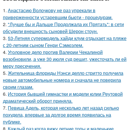
1.
Анастасию Волочкову не раз упрекали в
приверженности устаревшим бьюти - процедурам.
2.
"Лучше бы и Дальше Продолжала их Прятать": в сети
обсудили внешность сыновей Шерон стоун.
3.
53-Летняя супермодель хайди клум отдыхает на пляже
с 20-летним сыном Генри Сэмюэлем.
4.
Уголовное дело против Валерии Чекалиной
возобновили, а уже 30 июля суд решит, ужесточать ли ей
меру пресечения.
5.
Жительница флориды Нэнси делло стритто получила
новые автомобильные номера и сначала не поверила
своим глазам.
6.
История бывшей гимнастки и модели юлии Реутовой
драматический оборот приняла.
7.
Певица Адель, которая несколько лет назад сильно
похудела, впервые за долгое время появилась на
публике.
8.
Каждый раз когда вижу летние топы и маленькие