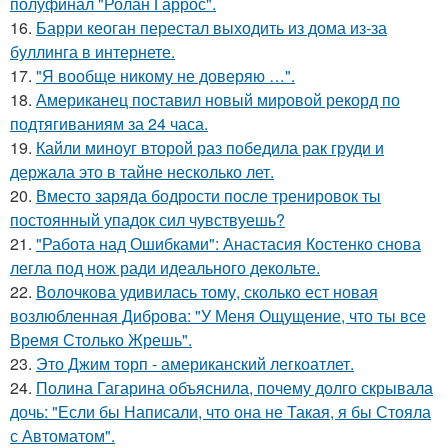
полуфинал "Ролан Гаррос".
16.
Барри кеоган перестал выходить из дома из-за
буллинга в интернете.
17.
"Я вообще никому не доверяю …".
18.
Американец поставил новый мировой рекорд по
подтягиваниям за 24 часа.
19.
Кайли миноуг второй раз победила рак груди и
держала это в тайне несколько лет.
20.
Вместо заряда бодрости после тренировок ты
постоянный упадок сил чувствуешь?
21.
"Работа над Ошибками": Анастасия Костенко снова
легла под нож ради идеального декольте.
22.
Волочкова удивилась тому, сколько ест новая
возлюбленная Диброва: "У Меня Ощущение, что ты все
Время Столько Жрешь".
23.
Это Джим торп - американский легкоатлет.
24.
Полина Гагарина объяснила, почему долго скрывала
дочь: "Если бы Написали, что она не Такая, я бы Стояла
с Автоматом".