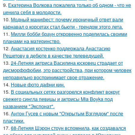
9.
Екатерина Волкова пожалела только об одном - что не
ценила себя в молодости.
10.
Модный манифест: почему ироничный ответ вали
карнавал о корсетах стал бьюти - трендом этого лета.
11.
Милли бобби браун откровенно поделилась своими
планами на материнство.
12.
Анастасия костенко поддержала Анастасию
Решетову в дебюте в качестве телеведущей.
13.
24-Летняя актриса Василина юсковец страдает от
дисморфофобии, это расстройства, при котором человек
неправильно воспринимает свое отражение.
14.
Новые фото дафни кин.
15.
В социальных сетях разгорелся конфликт вокруг
свежего сингла певицы и актрисы Mia Boyka под
названием "Экспонат".
16.
Антон Гусев с новым "Открытым Взглядом" после
пластики.
17.
68-Летняя Шэрон стоун вспомнила, как создавался