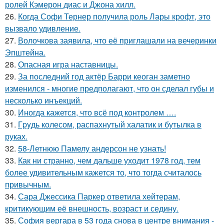
ролей Кэмерон диас и Джона хилл.
26.
Когда Софи Тернер получила роль Лары крофт, это
вызвало удивление.
27.
Волочкова заявила, что её приглашали на вечеринки
Эпштейна.
28.
Опасная игра наставницы.
29.
За последний год актёр Барри кеоган заметно
изменился - многие предполагают, что он сделал губы и
несколько инъекций.
30.
Иногда кажется, что всё под контролем ….
31.
Гpyдь колесом, распахнутый халатик и бутылка в
руках.
32.
58-Летнюю Памелу андерсон не узнать!
33.
Как ни странно, чем дальше уходит 1978 год, тем
более удивительным кажется то, что тогда считалось
привычным.
34.
Сара Джессика Паркер ответила хейтерам,
критикующим её внешность, возраст и седину.
35.
София вергара в 53 года снова в центре внимания -