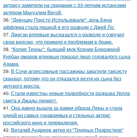
актрису заметили на свидании с 33-летним испанским
актёром Мануэлем Вегой.
36.
"Девушку Просто Использовали": дочь Бена
аффлека стала пешкой в его разводе с Джей Ло.
37.
Джиган впервые высказался о разводе и озвучил
свою версию, что привело к проблемам в браке.
38.
"Копия Теоны": бывший муж Ксении Бородиной
Курбан омаров впервые показал лицо годовалого сына
Адама.
39.
В Сочи агрессивные пассажиры закатили таксисту
скандал, потому что он отказался везти их сына без
детского кресла.
40.
Стали известны новые подробности разрыва Уилла
смита и Джады пинкетт.
41.
Она давно вышла за рамки образа Леры и стала
одной из самых узнаваемых и стильных актрис
российского кино и телевидения.
42.
Виталий Андреев актер из "Трудных Подростков"