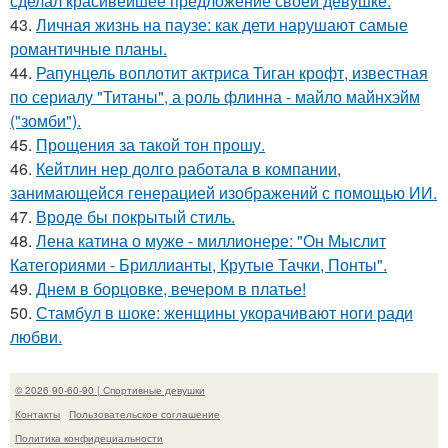
сделал красивейшее предложение своей девушке.
43.
Личная жизнь на паузе: как дети нарушают самые
романтичные планы.
44.
Рапунцель воплотит актриса Тиган крофт, известная
по сериалу "Титаны", а роль флинна - майло майнхэйм
("зомби").
45.
Прощения за такой тон прошу.
46.
Кейтлин нер долго работала в компании,
занимающейся генерацией изображений с помощью ИИ.
47.
Вроде бы покрытый стиль.
48.
Лена катина о муже - миллионере: "Он Мыслит
Категориями - Бриллианты, Крутые Тачки, Понты".
49.
Днем в борцовке, вечером в платье!
50.
Стамбул в шоке: женщины укорачивают ноги ради
любви.
© 2026 90-60-90 | Спортивные девушки
Контакты
Пользовательское соглашение
Политика конфидециальности