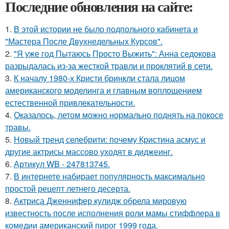
Последние обновления на сайте:
1.
В этой истории не было подпольного кабинета и
"Мастера После Двухнедельных Курсов".
2.
"Я уже год Пытаюсь Просто Выжить": Анна седокова
разрыдалась из-за жесткой травли и проклятий в сети.
3.
К началу 1980-х Кристи бринкли стала лицом
американского моделинга и главным воплощением
естественной привлекательности.
4.
Оказалось, летом можно нормально поднять на покосе
травы.
5.
Новый тренд селебрити: почему Кристина асмус и
другие актрисы массово уходят в диджеинг.
6.
Артикул WB - 247813745.
7.
В интернете набирает популярность максимально
простой рецепт летнего десерта.
8.
Актриса Дженнифер кулидж обрела мировую
известность после исполнения роли мамы стиффлера в
комедии американский пирог 1999 года.