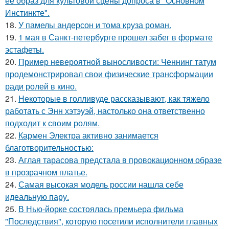
ее образ для культовой сцены допроса в "Основном
Инстинкте".
18.
У памелы андерсон и тома круза роман.
19.
1 мая в Санкт-петербурге прошел забег в формате
эстафеты.
20.
Пример невероятной выносливости: Ченнинг татум
продемонстрировал свои физические трансформации
ради ролей в кино.
21.
Некоторые в голливуде рассказывают, как тяжело
работать с Энн хэтэуэй, настолько она ответственно
подходит к своим ролям.
22.
Кармен Электра активно занимается
благотворительностью:
23.
Аглая тарасова предстала в провокационном образе
в прозрачном платье.
24.
Самая высокая модель россии нашла себе
идеальную пару.
25.
В Нью-йорке состоялась премьера фильма
"Последствия", которую посетили исполнители главных