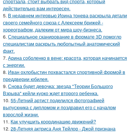
спортзала, стоит выбрать вид спорта, который
действительно вам интересен.
5.
В недавнем интервью Ирина тонева раскрыла детали
своего семейного союза с Алексеем брижей -
хореографом, далеким от мира шоу-бизнеса.
6.
Специальное сканирование в формате 3D помогло
специалистам раскрыть любопытный анатомический
факт.
7.
Арина соболенко в вене: красота, которая начинается
с энергии.
8.
Иван охлобыстин похвастался спортивной формой в
преддверии юбилея.
9.
Снова будет девочка: звезда "Теории Большого
Взрыва" кейли куоко ждет второго ребенка.
10.
55-Летний артист поделился фотографией
выпускника с дипломом и поздравил его с началом
взрослой жизни.
11.
Как улучшить координацию движений?
12.
28-Летняя актриса Аня Тейлор - Джой признана