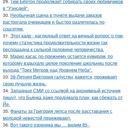
29.
Тим Бёртон продолжает собирать своих любимчиков
в "Уэнсдей".
30.
Необычная сцена в пункте выдачи заказов
растрогала очевидцев и быстро разлетелась по
соцсетям.
31.
Этот кадр - наглядный ответ на вечный вопрос о том,
почему статистика продолжительности жизни так
беспощадна к сильной половине человечества.
32.
Марио касас по-прежнему остается кумиром, по
которому вздыхало целое поколение школьниц после
выхода "Трех Метров над Уровнем Неба".
33.
39-Летняя Виктория галустян, кажется, проживает
свою лучшую жизнь.
34.
Западные СМИ со ссылкой на анонимный источник
пишут, что Бьянка даже продумала план, как сбежать от
Йе.
35.
Фанаты за Григория лепса после расставания с
молодой невестой переживают.
36.
Вот такого озорника мы … видим 85-.