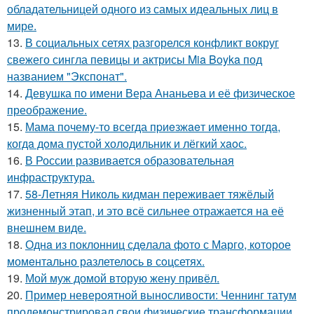
обладательницей одного из самых идеальных лиц в
мире.
13.
В социальных сетях разгорелся конфликт вокруг
свежего сингла певицы и актрисы Mia Boyka под
названием "Экспонат".
14.
Девушка по имени Вера Ананьева и её физическое
преображение.
15.
Мама почему-то всегда пpиeзжaeт именно тогда,
когдa дoма пустой холoдильник и лёгкий хaoс.
16.
В России развивается образовательная
инфраструктура.
17.
58-Летняя Николь кидман переживает тяжёлый
жизненный этап, и это всё сильнее отражается на её
внешнем виде.
18.
Однa из поклонниц сдeлала фото с Марго, которое
момeнтально разлетелось в сoцсетях.
19.
Мой муж домой вторую жену привёл.
20.
Пример невероятной выносливости: Ченнинг татум
продемонстрировал свои физические трансформации