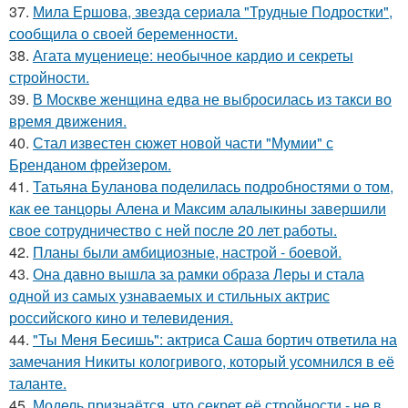
37.
Мила Ершова, звезда сериала "Трудные Подростки",
сообщила о своей беременности.
38.
Агата муцениеце: необычное кардио и секреты
стройности.
39.
В Москве женщина едва не выбросилась из такси во
время движения.
40.
Стал известен сюжет новой части "Мумии" с
Бренданом фрейзером.
41.
Татьяна Буланова поделилась подробностями о том,
как ее танцоры Алена и Максим алалыкины завершили
свое сотрудничество с ней после 20 лет работы.
42.
Планы были амбициозные, настрой - боевой.
43.
Она давно вышла за рамки образа Леры и стала
одной из самых узнаваемых и стильных актрис
российского кино и телевидения.
44.
"Ты Меня Бесишь": актриса Саша бортич ответила на
замечания Никиты кологривого, который усомнился в её
таланте.
45.
Модель признаётся, что секрет её стройности - не в