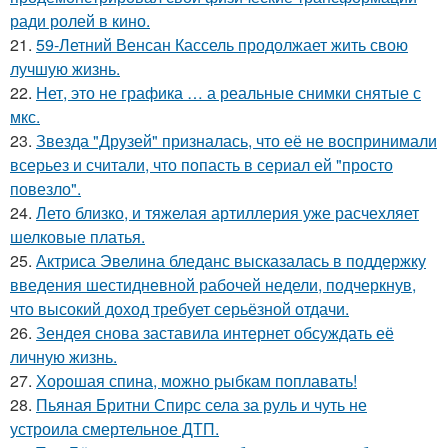
ради ролей в кино.
21.
59-Летний Венсан Кассель продолжает жить свою
лучшую жизнь.
22.
Нет, это не графика … а реальные снимки снятые с
мкс.
23.
Звезда "Друзей" призналась, что её не воспринимали
всерьез и считали, что попасть в сериал ей "просто
повезло".
24.
Лето близко, и тяжелая артиллерия уже расчехляет
шелковые платья.
25.
Актриса Эвелина бледанс высказалась в поддержку
введения шестидневной рабочей недели, подчеркнув,
что высокий доход требует серьёзной отдачи.
26.
Зендея снова заставила интернет обсуждать её
личную жизнь.
27.
Хорошая спина, можно рыбкам поплавать!
28.
Пьяная Бритни Спирс села за руль и чуть не
устроила смертельное ДТП.